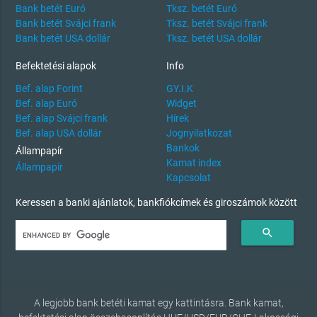
Bank betét Euró
Tksz. betét Euró
Bank betét Svájci frank
Tksz. betét Svájci frank
Bank betét USA dollár
Tksz. betét USA dollár
Befektetési alapok
Info
Bef. alap Forint
GY.I.K
Bef. alap Euró
Widget
Bef. alap Svájci frank
Hírek
Bef. alap USA dollár
Jognyilatkozat
Bankok
Állampapír
Kamat index
Állampapír
Kapcsolat
Keressen a banki ajánlatok, bankfiókcímek és giroszámok között
search
A legjobb bank betéti kamat egy kattintásra. Bank kamat,