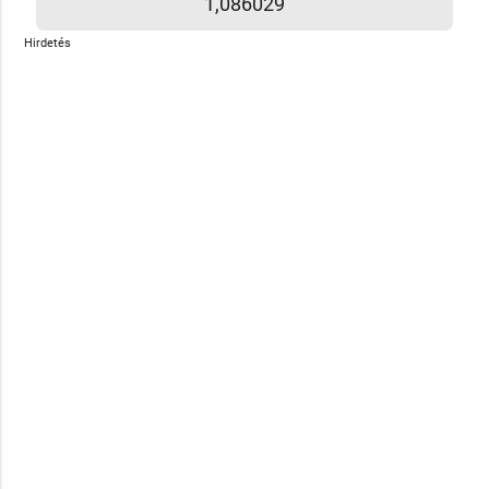
1,086029
Hirdetés