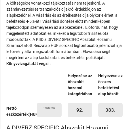
A költségekre vonatkozó tájékoztatás nem teljeskörű. A
számlavezetési és tranzakciós díjakról érdeklődjön az
alapkezelőnél. A vásárlás és az értékesítés díja olykor elérheti a
befektetés 4-5%-át ! Vásárlási döntése előtt mindenképpen
tájékozódjon személyesen az alapkezelőnél. Előfordulhat, hogy
megjelenített adatokat és linkeket a legutóbbi frissítés óta
módosították. A KIID a DIVERZ SPECIFIC Abszolút Hozamú
Származtatott Részalap HUF sorozat legfontosabb jellemzőit írja
le törvény által megszabott formátumban. Elovasása segít
megérteni az alap kockázatait és befektetési politikáját.
Könyvvizsgálatát végzi :
Helyezése az
Helyezése az
Abszolút
összes
hozamú
befektetési
kategóriában
alap között
Nettó
1922524000
92.
383.
eszközérték(HUF)
A DIVERZ SPECIFIC Abszolút Hozamú