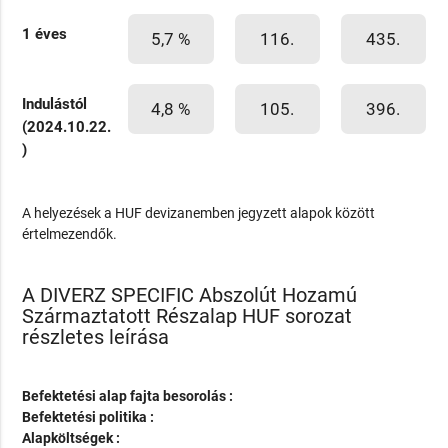
1 éves
5,7 %
116.
435.
Indulástól
4,8 %
105.
396.
(2024.10.22.
)
A helyezések a HUF devizanemben jegyzett alapok között
értelmezendők.
A DIVERZ SPECIFIC Abszolút Hozamú
Származtatott Részalap HUF sorozat
részletes leírása
Befektetési alap fajta besorolás :
Befektetési politika :
Alapköltségek :