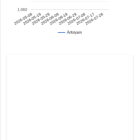
1.060
2026-06-18
2026-07-17
2026-05-29
2026-06-29
2026-05-08
2026-07-28
2026-06-09
2026-07-08
2026-05-19
Árfolyam