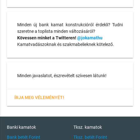
Minden új bank kamat konstrukcióról érdekli? Tudni
szeretne a toplista minden változásáról?
Kövessen minket a Twitteren!
@jokamathu
Kamatvadászoknak és szakmabelieknek kötelező.
Minden javaslatot, észrevételt szívesen látunk!
ÍRJA MEG VÉLEMÉNYÉT!
Banki kamatok
Tksz. kamatok
Bank betét Forint
Tksz. betét Forint