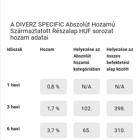
A DIVERZ SPECIFIC Abszolút Hozamú
Származtatott Részalap HUF sorozat
hozam adatai
Időszak
Hozam
Helyezése az
Helyezése az
Abszolút
összes
hozamú
befektetési
kategóriában
alap között
1 havi
0,8 %
N/A
N/A
3 havi
1,7 %
102.
398.
6 havi
3,7 %
65.
310.