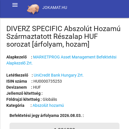
menu
JOKAMAT.HU
DIVERZ SPECIFIC Abszolút Hozamú
Származtatott Részalap HUF
sorozat [árfolyam, hozam]
Alapkezelő :
MARKETPROG Asset Management Befektetési
Alapkezelő Zrt.
Letétkezelő :
UniCredit Bank Hungary Zrt.
ISIN száma :
HU0000735253
Devizanem :
HUF
Jellemző kitettség :
Földrajzi kitettség :
Globális
Kategória :
Abszolút hozamú
Befektetési jegy árfolyama 2026.08.03. :