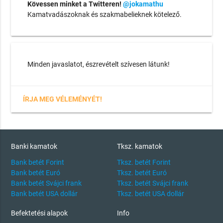
Kövessen minket a Twitteren!
@jokamathu
Kamatvadászoknak és szakmabelieknek kötelező.
Minden javaslatot, észrevételt szívesen látunk!
ÍRJA MEG VÉLEMÉNYÉT!
Banki kamatok
Tksz. kamatok
Bank betét Forint
Tksz. betét Forint
Bank betét Euró
Tksz. betét Euró
Bank betét Svájci frank
Tksz. betét Svájci frank
Bank betét USA dollár
Tksz. betét USA dollár
Befektetési alapok
Info