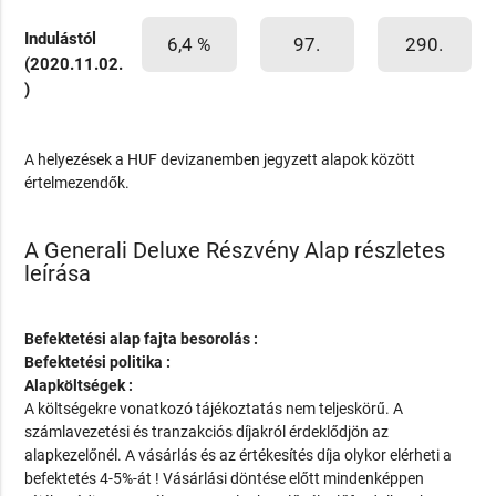
Indulástól
6,4 %
97.
290.
(2020.11.02.
)
A helyezések a HUF devizanemben jegyzett alapok között
értelmezendők.
A Generali Deluxe Részvény Alap részletes
leírása
Befektetési alap fajta besorolás :
Befektetési politika :
Alapköltségek :
A költségekre vonatkozó tájékoztatás nem teljeskörű. A
számlavezetési és tranzakciós díjakról érdeklődjön az
alapkezelőnél. A vásárlás és az értékesítés díja olykor elérheti a
befektetés 4-5%-át ! Vásárlási döntése előtt mindenképpen