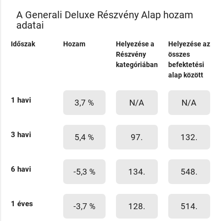
A Generali Deluxe Részvény Alap hozam
adatai
Időszak
Hozam
Helyezése a
Helyezése az
Részvény
összes
kategóriában
befektetési
alap között
1 havi
3,7 %
N/A
N/A
3 havi
5,4 %
97.
132.
6 havi
-5,3 %
134.
548.
1 éves
-3,7 %
128.
514.