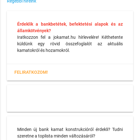
Régebbi híreink
Érdeklik a bankbetétek, befektetési alapok és az
államkötvények?
Iratkozzon fel a jokamat.hu hírlevelére! Kéthetente
küldünk egy rövid összefoglalót az aktuális
kamatokról és hozamokról.
FELIRATKOZOM!
Minden új bank kamat konstrukcióról érdekli? Tudni
szeretne a toplista minden változásáról?