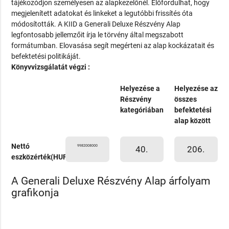
tájékozódjon személyesen az alapkezelőnél. Előfordulhat, hogy
megjelenített adatokat és linkeket a legutóbbi frissítés óta
módosították. A KIID a Generali Deluxe Részvény Alap
legfontosabb jellemzőit írja le törvény által megszabott
formátumban. Elovasása segít megérteni az alap kockázatait és
befektetési politikáját.
Könyvvizsgálatát végzi :
Helyezése a
Helyezése az
Részvény
összes
kategóriában
befektetési
alap között
Nettó
9982008000
40.
206.
eszközérték(HUF)
A Generali Deluxe Részvény Alap árfolyam
grafikonja