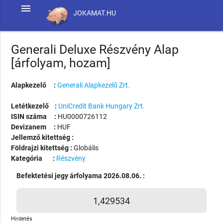
menu
JOKAMAT.HU
Generali Deluxe Részvény Alap
[árfolyam, hozam]
Alapkezelő :
Generali Alapkezelő Zrt.
Letétkezelő :
UniCredit Bank Hungary Zrt.
ISIN száma :
HU0000726112
Devizanem :
HUF
Jellemző kitettség :
Földrajzi kitettség :
Globális
Kategória :
Részvény
Befektetési jegy árfolyama 2026.08.06. :
1,429534
Hirdetés