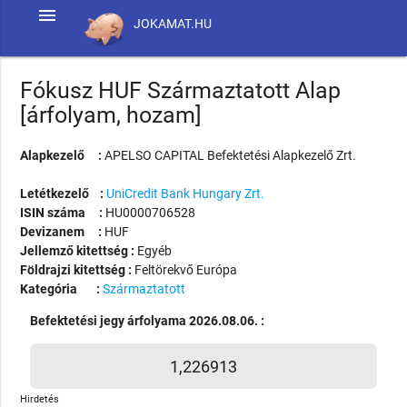
menu
JOKAMAT.HU
Fókusz HUF Származtatott Alap
[árfolyam, hozam]
Alapkezelő :
APELSO CAPITAL Befektetési Alapkezelő Zrt.
Letétkezelő :
UniCredit Bank Hungary Zrt.
ISIN száma :
HU0000706528
Devizanem :
HUF
Jellemző kitettség :
Egyéb
Földrajzi kitettség :
Feltörekvő Európa
Kategória :
Származtatott
Befektetési jegy árfolyama 2026.08.06. :
1,226913
Hirdetés