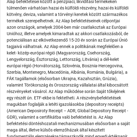
Alap befektetései között a pénzpiaci, likviditási termékeken
túlmenően várhatóan hazai és külföldi részvény, hazai és külföldi
kötvény, deviza, valamint a törvényi keretek között származékos
termékek szerepelhetnek. Az Alap befektetéseinek célpontjai
azon országok, amelyek 2004-ben már csatlakoztak az Európai
Unióhoz, illetve amelyek kimaradtak az akkori csatlakozásból, de
potenciálisan az elkövetkezendő 15-20 év során az Európai Únió
tagjaivá válhatnak. Az Alap ennek a politikának megfelelően a
kelet- közép-európai régió (Magyarország, Csehország,
Lengyelország, Észtország, Lettország, Litvánia) a dél-kelet
európai régió (Horvátország, Szlovénia, Bosznia-Hercegovina,
Szerbia, Montenegro, Macedónia, Albánia, Románia, Bulgária), a
FÁK tagállamok (elsősorban Ukrajna, Kazahsztán, Grúzia),
valamint Törökország és Oroszország vállalatai által kibocsátott
részvényeket vásárol. Az Alap működése során Saját tőkéjének
egy részét ún. ETF-ekbe is fektetheti. A részvénybefektetések
magukban foglalják a letéti igazolásokba (depository receipts)
(American Deposiroty Receipt – ADR, Global Depository Receipt -
GDR), valamint a certifikátba való befektetést is. Az Alap
befektetési döntéshozatali mechanizmusában elsősorban a saját
maga által, illetve külsős elemzőházak által készített
fundamentális elemzésekre támaszkodik mind egyedi értékpapír,