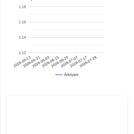
1.18
1.16
1.14
1.12
2026-07-17
2026-06-03
2026-06-25
2026-05-11
2026-07-29
2026-06-15
2026-07-07
2026-05-21
Árfolyam