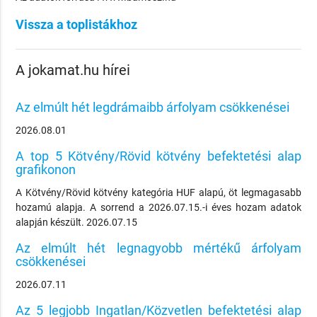
Vissza a toplistákhoz
A jokamat.hu hírei
Az elmúlt hét legdrámaibb árfolyam csökkenései
2026.08.01
A top 5 Kötvény/Rövid kötvény befektetési alap
grafikonon
A Kötvény/Rövid kötvény kategória HUF alapú, öt legmagasabb
hozamú alapja. A sorrend a 2026.07.15.-i éves hozam adatok
alapján készült. 2026.07.15
Az elmúlt hét legnagyobb mértékű árfolyam
csökkenései
2026.07.11
Az 5 legjobb Ingatlan/Közvetlen befektetési alap