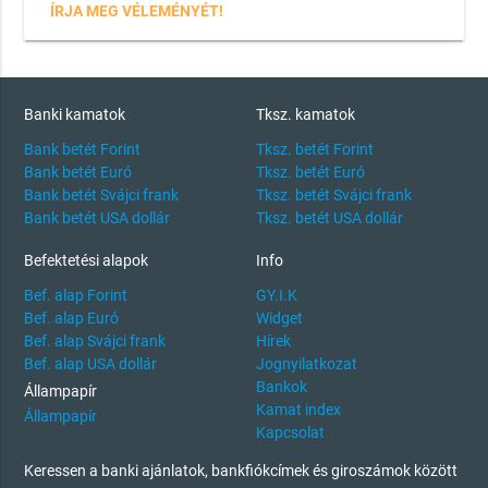
ÍRJA MEG VÉLEMÉNYÉT!
Banki kamatok
Tksz. kamatok
Bank betét Forint
Tksz. betét Forint
Bank betét Euró
Tksz. betét Euró
Bank betét Svájci frank
Tksz. betét Svájci frank
Bank betét USA dollár
Tksz. betét USA dollár
Befektetési alapok
Info
Bef. alap Forint
GY.I.K
Bef. alap Euró
Widget
Bef. alap Svájci frank
Hírek
Bef. alap USA dollár
Jognyilatkozat
Bankok
Állampapír
Kamat index
Állampapír
Kapcsolat
Keressen a banki ajánlatok, bankfiókcímek és giroszámok között