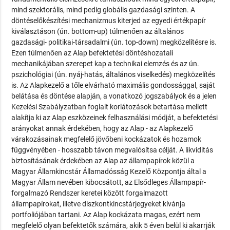
mind szektorális, mind pedig globális gazdasági szinten. A
döntéselőkészítési mechanizmus kiterjed az egyedi értékpapír
kiválasztáson (ún. bottom-up) túlmenően az általános
gazdasági- politikai-társadalmi (ún. top-down) megközelítésre is.
Ezen túlmenően az Alap befektetési döntéshozatali
mechanikájában szerepet kap a technikai elemzés és az ún.
pszichológiai (ún. nyáj-hatás, általános viselkedés) megközelítés
is. Az Alapkezelő a tőle elvárható maximális gondossággal, saját
belátása és döntése alapján, a vonatkozó jogszabályok és a jelen
Kezelési Szabályzatban foglalt korlátozások betartása mellett
alakítja ki az Alap eszközeinek felhasználási módját, a befektetési
arányokat annak érdekében, hogy az Alap - az Alapkezelő
várakozásainak megfelelő jövőbeni kockázatok és hozamok
függvényében - hosszabb távon megvalósítsa célját. A likviditás
biztosításának érdekében az Alap az állampapírok közül a
Magyar Államkincstár Államadósság Kezelő Központja által a
Magyar Állam nevében kibocsátott, az Elsődleges Állampapír-
forgalmazó Rendszer keretei között forgalmazott
állampapírokat, illetve diszkontkincstárjegyeket kívánja
portfoliójában tartani. Az Alap kockázata magas, ezért nem
megfelelő olyan befektetők számára, akik 5 éven belül ki akarrják