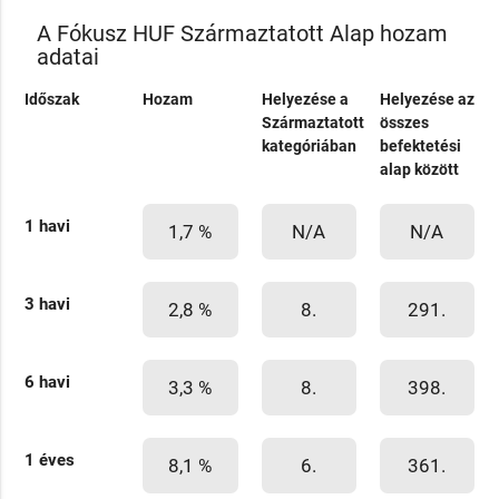
A Fókusz HUF Származtatott Alap hozam
adatai
Időszak
Hozam
Helyezése a
Helyezése az
Származtatott
összes
kategóriában
befektetési
alap között
1 havi
1,7 %
N/A
N/A
3 havi
2,8 %
8.
291.
6 havi
3,3 %
8.
398.
1 éves
8,1 %
6.
361.