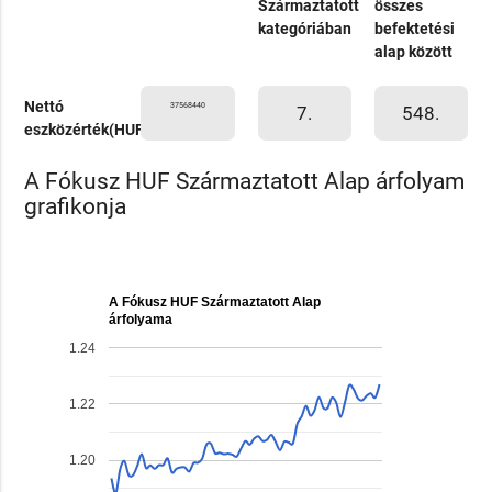
Származtatott
összes
kategóriában
befektetési
alap között
Nettó
37568440
7.
548.
eszközérték(HUF)
A Fókusz HUF Származtatott Alap árfolyam
grafikonja
A Fókusz HUF Származtatott Alap
árfolyama
1.24
1.22
1.20