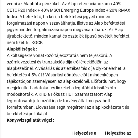
venni az Alapból a pénzüket. Az Alap referenciahozama 40%
CETOP20 Index + 40% MSCI Emerging Europe Index + 20% RMAX
Index. A befektető, ha kéri, a befektetési jegyeit minden
forgalmazási napon visszaválthatja, illetve az Alap befektetési
jegyei minden forgalmazási napon megvásárolhatók. Az Alap
újrabefektető, minden kamat és osztalék típusú bevételt befektet,
nem fizeti ki. KOCK
Alapköltségek :
A költségekre vonatkozó tájékoztatás nem teljeskörű. A
számlavezetési és tranzakciós díjakról érdeklődjön az
alapkezelőnél. A vásárlás és az értékesítés díja olykor elérheti a
befektetés 4-5%-át ! Vásárlási döntése előtt mindenképpen
tájékozódjon személyesen az alapkezelőnél. Előfordulhat, hogy
megjelenített adatokat és linkeket a legutóbbi frissítés óta
módosították. A KIID a Fókusz HUF Származtatott Alap
legfontosabb jellemzőit írja le törvény által megszabott
formátumban. Elovasása segít megérteni az alap kockázatait és
befektetési politikáját.
Könyvvizsgálatát végzi :
Helyezése a
Helyezése az