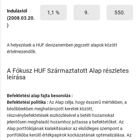
Indulástól
1,1 %
9.
550.
(2008.03.20.
)
A helyezések a HUF devizanemben jegyzett alapok között
értelmezendők.
A Fókusz HUF Származtatott Alap részletes
leírása
Befektetési alap fajta besorolás :
Befektetési politika :
Az Alap célja, hogy ésszerű mértékben, a
későbbiekben meghatározott keretek között,
részvénybefektetések eszközlésével a betéti hozamokat
jelentősen meghaladó hozamhoz juttassa a befektetőket. Az
Alap portfóliójának kialakításakor az elsődleges szempont a
portfólióba kerülő értékpapírok kockázatának optimalizálása. Az