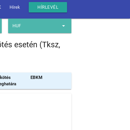
K
Hírek
HÍRLEVÉL
arrow_drop_down
HUF
tés esetén (Tksz,
kötés
EBKM
eghatára