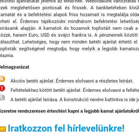
lekötési ajánlatukat jelentik az MNB-nek. Weboldalunk változtatás n
ezek meglehetősen pontosak és frissek. A bankbetéteken kívül
kamatát és a befektetési alapok friss hozamait is megtalálja old
érheti el. Érdemes tájékozódni mindhárom befektetési lehetőség
leírásaink alapján. A kamatok és hozamok toplistáit nem csak a 
közzé, hanem Euro, USD és svájci frankra is. A pénznemek között
választhat. Lehetséges, hogy nem minden betéti ajánlat érhető el
toplisták segítségével megtudja, hogy melyik a legjobb kamatoz
utaznia.
Jelmagyarázat
Akciós betéti ajánlat. Érdemes elolvasni a részletes leírást.
Feltételekhez kötött betéti ajánlat. Érdemes elolvasni a feltéte
A betéti ajánlat leírása. A konstrukció nevére kattintva is ide j
Szeretne rendszeresen értesítést kapni a legjobb kamat ajánlatokró
Iratkozzon fel hírlevelünkre!