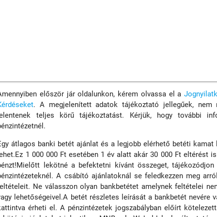
Amennyiben először jár oldalunkon, kérem olvassa el a
Jognyilat
Kérdéseket
. A megjelenített adatok tájékoztató jellegűek, nem
jelentenek teljes körű tájékoztatást. Kérjük, hogy további inf
pénzintézetnél.
Egy átlagos banki betét ajánlat és a legjobb elérhető betéti kamat
lehet.Ez 1 000 000 Ft esetében 1 év alatt akár 30 000 Ft eltérést is
pénzt!Mielőtt lekötné a befektetni kívánt összeget, tájékozódjon
pénzintézeteknél. A csábító ajánlatoknál se feledkezzen meg arró
feltételeit. Ne válasszon olyan bankbetétet amelynek feltételei ne
vagy lehetőségeivel.A betét részletes leírását a bankbetét nevére 
kattintva érheti el. A pénzintézetek jogszabályban előírt kötelez