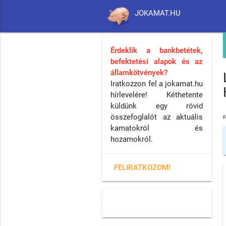
JOKAMAT.HU
Érdeklik a bankbetétek,
befektetési alapok és az
államkötvények?
Iratkozzon fel a jokamat.hu
hírlevelére! Kéthetente
küldünk egy rövid
összefoglalót az aktuális
F
kamatokról és
hozamokról.
FELIRATKOZOM!