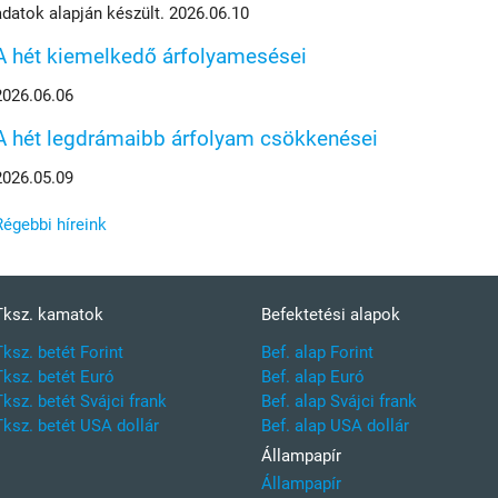
adatok alapján készült. 2026.06.10
A hét kiemelkedő árfolyamesései
2026.06.06
A hét legdrámaibb árfolyam csökkenései
2026.05.09
Régebbi híreink
Tksz. kamatok
Befektetési alapok
Tksz. betét Forint
Bef. alap Forint
Tksz. betét Euró
Bef. alap Euró
Tksz. betét Svájci frank
Bef. alap Svájci frank
Tksz. betét USA dollár
Bef. alap USA dollár
Állampapír
Állampapír