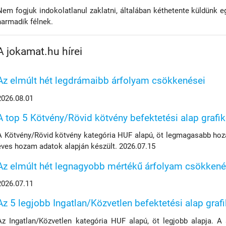
Nem fogjuk indokolatlanul zaklatni, általában kéthetente küldünk e
harmadik félnek.
A jokamat.hu hírei
Az elmúlt hét legdrámaibb árfolyam csökkenései
2026.08.01
A top 5 Kötvény/Rövid kötvény befektetési alap grafi
A Kötvény/Rövid kötvény kategória HUF alapú, öt legmagasabb hoza
éves hozam adatok alapján készült. 2026.07.15
Az elmúlt hét legnagyobb mértékű árfolyam csökkené
2026.07.11
Az 5 legjobb Ingatlan/Közvetlen befektetési alap graf
Az Ingatlan/Közvetlen kategória HUF alapú, öt legjobb alapja. A