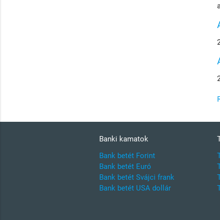
Banki kamatok
Bank betét Forint
Bank betét Euró
Bank betét Svájci frank
Bank betét USA dollár