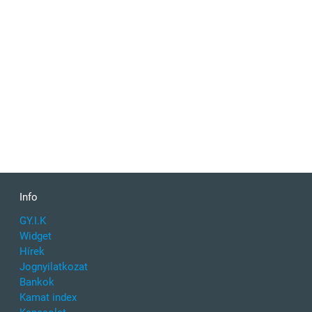
Info
GY.I.K
Widget
Hírek
Jognyilatkozat
Bankok
Kamat index