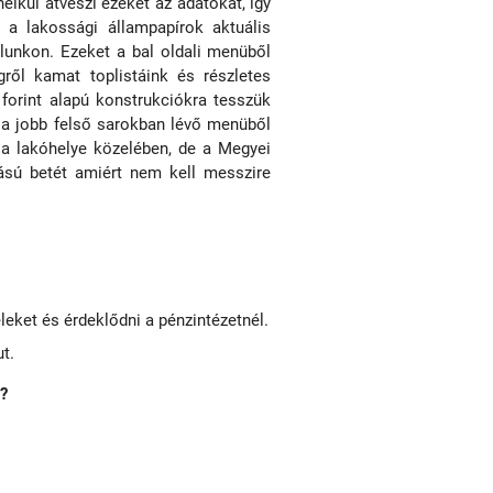
élkül átveszi ezeket az adatokat, így
 a lakossági állampapírok aktuális
alunkon. Ezeket a bal oldali menüből
ről kamat toplistáink és részletes
forint alapú konstrukciókra tesszük
 a jobb felső sarokban lévő menüből
 a lakóhelye közelében, de a Megyei
ású betét amiért nem kell messzire
leket és érdeklődni a pénzintézetnél.
ut.
l?