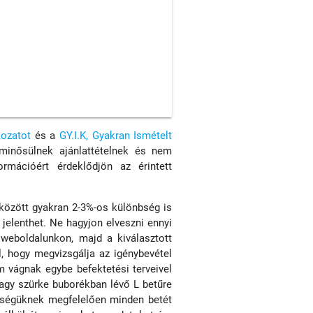
kozatot
és a
GY.I.K, Gyakran Ismételt
 minősülnek ajánlattételnek és nem
ormációért érdeklődjön az érintett
 között gyakran 2-3%-os különbség is
 jelenthet. Ne hagyjon elveszni ennyi
 weboldalunkon, majd a kiválasztott
l, hogy megvizsgálja az igénybevétel
m vágnak egybe befektetési terveivel
vagy szürke buborékban lévő L betűre
ettségüknek megfelelően minden betét