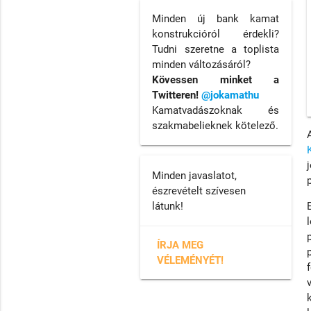
Minden új bank kamat
konstrukcióról érdekli?
Tudni szeretne a toplista
minden változásáról?
Kövessen minket a
Twitteren!
@jokamathu
Kamatvadászoknak és
szakmabelieknek kötelező.
Minden javaslatot,
észrevételt szívesen
látunk!
ÍRJA MEG
VÉLEMÉNYÉT!