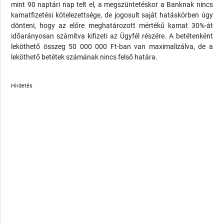
mint 90 naptári nap telt el, a megszüntetéskor a Banknak nincs
kamatfizetési kötelezettsége, de jogosult saját hatáskörben úgy
dönteni, hogy az előre meghatározott mértékű kamat 30%-át
időarányosan számítva kifizeti az Ügyfél részére. A betétenként
leköthető összeg 50 000 000 Ft-ban van maximalizálva, de a
leköthető betétek számának nincs felső határa.
Hirdetés