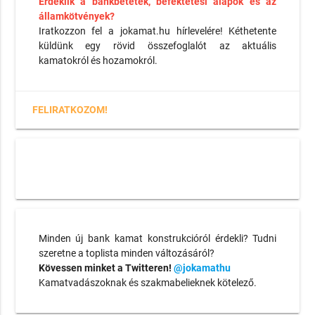
Érdeklik a bankbetétek, befektetési alapok és az
államkötvények?
Iratkozzon fel a jokamat.hu hírlevelére! Kéthetente
küldünk egy rövid összefoglalót az aktuális
kamatokról és hozamokról.
FELIRATKOZOM!
Minden új bank kamat konstrukcióról érdekli? Tudni
szeretne a toplista minden változásáról?
Kövessen minket a Twitteren!
@jokamathu
Kamatvadászoknak és szakmabelieknek kötelező.