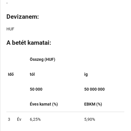
-
Devizanem:
HUF
A betét kamatai:
Összeg (HUF)
Idő
tól
ig
50 000
50 000 000
Éves kamat (%)
EBKM (%)
3
Év
6,25%
5,90%