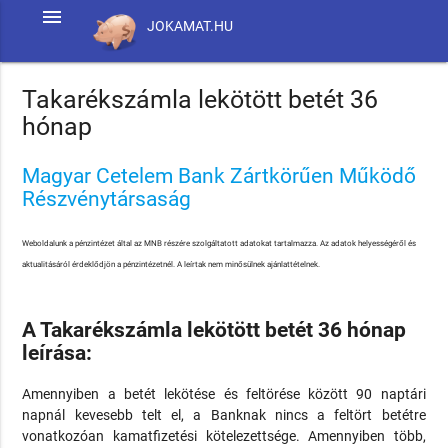
menu
JOKAMAT.HU
Takarékszámla lekötött betét 36
hónap
Magyar Cetelem Bank Zártkörűen Működő
Részvénytársaság
Weboldalunk a pénzintézet által az MNB részére szolgáltatott adatokat tartalmazza. Az adatok helyességéről és
aktualitásáról érdeklődjön a pénzintézetnél. A leírtak nem minősülnek ajánlattételnek.
A Takarékszámla lekötött betét 36 hónap
leírása:
Amennyiben a betét lekötése és feltörése között 90 naptári
napnál kevesebb telt el, a Banknak nincs a feltört betétre
vonatkozóan kamatfizetési kötelezettsége. Amennyiben több,