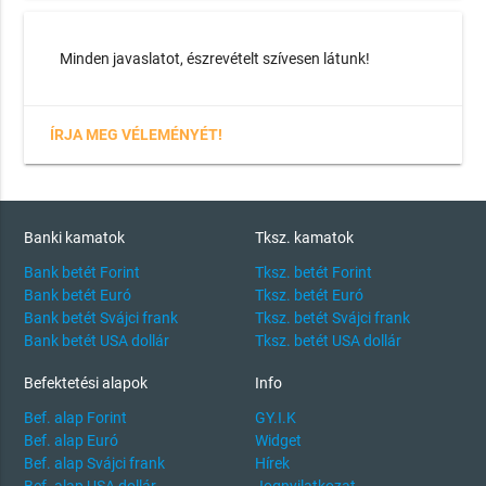
Minden javaslatot, észrevételt szívesen látunk!
ÍRJA MEG VÉLEMÉNYÉT!
Banki kamatok
Tksz. kamatok
Bank betét Forint
Tksz. betét Forint
Bank betét Euró
Tksz. betét Euró
Bank betét Svájci frank
Tksz. betét Svájci frank
Bank betét USA dollár
Tksz. betét USA dollár
Befektetési alapok
Info
Bef. alap Forint
GY.I.K
Bef. alap Euró
Widget
Bef. alap Svájci frank
Hírek
Bef. alap USA dollár
Jognyilatkozat