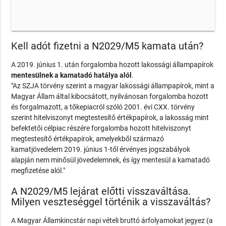
Kell adót fizetni a N2029/M5 kamata után?
A 2019. június 1. után forgalomba hozott lakossági állampapírok
mentesülnek a kamatadó hatálya alól
.
"Az SZJA törvény szerint a magyar lakossági állampapírok, mint a
Magyar Állam által kibocsátott, nyilvánosan forgalomba hozott
és forgalmazott, a tőkepiacról szóló 2001. évi CXX. törvény
szerint hitelviszonyt megtestesítő értékpapírok, a lakosság mint
befektetői célpiac részére forgalomba hozott hitelviszonyt
megtestesítő értékpapírok, amelyekből származó
kamatjövedelem 2019. június 1-től érvényes jogszabályok
alapján nem minősül jövedelemnek, és így mentesül a kamatadó
megfizetése alól."
A N2029/M5 lejárat előtti visszaváltása.
Milyen veszteséggel történik a visszaváltás?
A Magyar Államkincstár napi vételi bruttó árfolyamokat jegyez (a