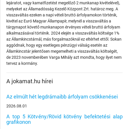
lejáratot, vagy kamatfizetést megelőző 2 munkanap kivételével),
melyeket az Államadósság Kezelő Központ Zrt. határoz meg. A
visszaváltás ezeken a napi vételi bruttó árfolyamokon történik,
kivétel az Euró Magyar Állampapír, melynél a visszaváltás a
tárgynapot követő munkanapon érvényes vételi bruttó árfolyam
alkalmazásával történik. 2024 elején a visszaváltás költsége 1%
az Államkincstárnál, más forgalmazóknál ez eltérhet ettől. Sokan
aggódnak, hogy egy esetleges pénzügyi válság esetén az
Államkincstár jelentősen megemelheti a visszaváltás költségét,
de 2023 novemberében Varga Mihály azt mondta, hogy ilyet nem
tervez a kormány.
A jokamat.hu hírei
Az elmúlt hét legdrámaibb árfolyam csökkenései
2026.08.01
A top 5 Kötvény/Rövid kötvény befektetési alap
grafikonon