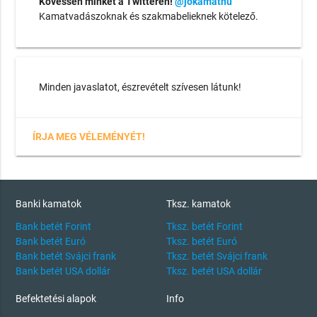
Kövessen minket a Twitteren!
@jokamathu
Kamatvadászoknak és szakmabelieknek kötelező.
Minden javaslatot, észrevételt szívesen látunk!
ÍRJA MEG VÉLEMÉNYÉT!
Banki kamatok
Tksz. kamatok
Bank betét Forint
Tksz. betét Forint
Bank betét Euró
Tksz. betét Euró
Bank betét Svájci frank
Tksz. betét Svájci frank
Bank betét USA dollár
Tksz. betét USA dollár
Befektetési alapok
Info