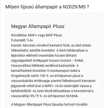
Milyen típusú állampapír a N2029/M5 ?
Magyar Állampapír Plusz
Rövidítése: MÁP+ vagy MÁP Plusz
Futamidő: 5 év
Kamat: Sávosan növekvő kamatot fizet, az első évben
félévenként, később évenként. A fenti táblázatban a
lejáratkor elérhető maximális hozam látható
(egységesített értékpapír hozam mutató – EHM).
Visszaváltási feltételei rendkívül kedvezőek. A
kamatfizetést követően 5 munkanapon belül a
forgalmazók nettó 100 % -os árfolyamon plusz a
visszavásárlás értéknapja szerinti felhalmozott kamaton
jegyeznek vételi árat a MÁP+ -ra és vásárolják vissza a
befektetőktől. Az ezen kívüli időszakban a Kincstárnál a
visszaváltás 99,75 % -os árfolyamon történik.
A Magyar Állampapír Plusz típusba tartozó további