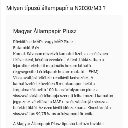
Milyen típusú állampapír a N2030/M3 ?
Magyar Állampapír Plusz
Rövidítése: MÁP+ vagy MÁP Plusz
Futamidő: 5 év
Kamat: Sávosan növekvő kamatot fizet, az első évben
félévenként, később évenként. A fenti táblázatban a
lejáratkor elérhető maximális hozam látható
(egységesített értékpapír hozam mutató – EHM).
Visszaváltási feltételei rendkívül kedvezőek. A
kamatfizetést követően 5 munkanapon belül a
forgalmazók nettó 100 % -os árfolyamon plusz a
visszavásárlás értéknapja szerinti felhalmozott kamaton
jegyeznek vételi árat a MÁP+ -ra és vásárolják vissza a
befektetőktől. Az ezen kívüli időszakban a Kincstárnál a
visszaváltás 99,75 % -os árfolyamon történik.
A Magyar Állampapír Plusz típusba tartozó további