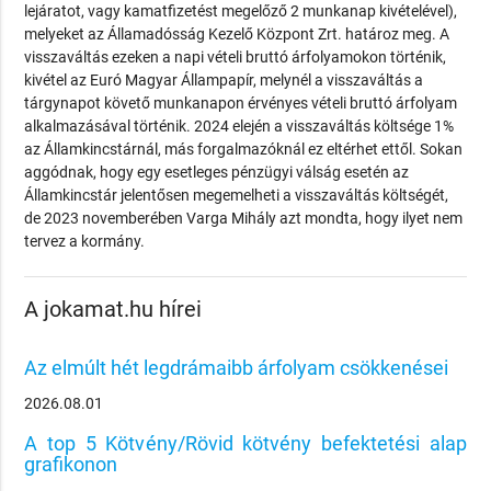
lejáratot, vagy kamatfizetést megelőző 2 munkanap kivételével),
melyeket az Államadósság Kezelő Központ Zrt. határoz meg. A
visszaváltás ezeken a napi vételi bruttó árfolyamokon történik,
kivétel az Euró Magyar Állampapír, melynél a visszaváltás a
tárgynapot követő munkanapon érvényes vételi bruttó árfolyam
alkalmazásával történik. 2024 elején a visszaváltás költsége 1%
az Államkincstárnál, más forgalmazóknál ez eltérhet ettől. Sokan
aggódnak, hogy egy esetleges pénzügyi válság esetén az
Államkincstár jelentősen megemelheti a visszaváltás költségét,
de 2023 novemberében Varga Mihály azt mondta, hogy ilyet nem
tervez a kormány.
A jokamat.hu hírei
Az elmúlt hét legdrámaibb árfolyam csökkenései
2026.08.01
A top 5 Kötvény/Rövid kötvény befektetési alap
grafikonon