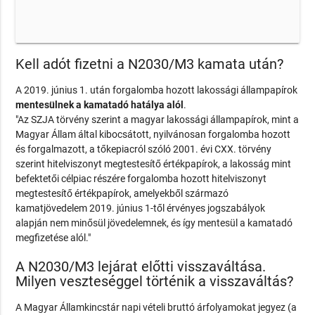
Kell adót fizetni a N2030/M3 kamata után?
A 2019. június 1. után forgalomba hozott lakossági állampapírok
mentesülnek a kamatadó hatálya alól
.
"Az SZJA törvény szerint a magyar lakossági állampapírok, mint a
Magyar Állam által kibocsátott, nyilvánosan forgalomba hozott
és forgalmazott, a tőkepiacról szóló 2001. évi CXX. törvény
szerint hitelviszonyt megtestesítő értékpapírok, a lakosság mint
befektetői célpiac részére forgalomba hozott hitelviszonyt
megtestesítő értékpapírok, amelyekből származó
kamatjövedelem 2019. június 1-től érvényes jogszabályok
alapján nem minősül jövedelemnek, és így mentesül a kamatadó
megfizetése alól."
A N2030/M3 lejárat előtti visszaváltása.
Milyen veszteséggel történik a visszaváltás?
A Magyar Államkincstár napi vételi bruttó árfolyamokat jegyez (a