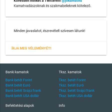
Kövessen minket a Twitteren!
@jokamathu
Kamatvadászoknak és szakmabelieknek kötelező.
Minden javaslatot, észrevételt szívesen látunk!
ÍRJA MEG VÉLEMÉNYÉT!
Banki kamatok
Tksz. kamatok
Bank betét Forint
Tksz. betét Forint
Bank betét Euró
Tksz. betét Euró
Bank betét Svájci frank
Tksz. betét Svájci frank
Bank betét USA dollár
Tksz. betét USA dollár
Befektetési alapok
Info