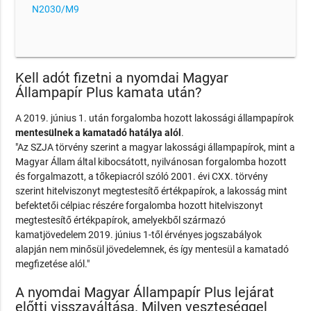
N2030/M9
Kell adót fizetni a nyomdai Magyar
Állampapír Plus kamata után?
A 2019. június 1. után forgalomba hozott lakossági állampapírok
mentesülnek a kamatadó hatálya alól
.
"Az SZJA törvény szerint a magyar lakossági állampapírok, mint a
Magyar Állam által kibocsátott, nyilvánosan forgalomba hozott
és forgalmazott, a tőkepiacról szóló 2001. évi CXX. törvény
szerint hitelviszonyt megtestesítő értékpapírok, a lakosság mint
befektetői célpiac részére forgalomba hozott hitelviszonyt
megtestesítő értékpapírok, amelyekből származó
kamatjövedelem 2019. június 1-től érvényes jogszabályok
alapján nem minősül jövedelemnek, és így mentesül a kamatadó
megfizetése alól."
A nyomdai Magyar Állampapír Plus lejárat
előtti visszaváltása. Milyen veszteséggel