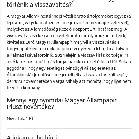
történik a visszaváltás?
A Magyar Államkincstár napi vételi bruttó árfolyamokat jegyez (a
lejáratot, vagy kamatfizetést megelőző 2 munkanap kivételével),
melyeket az Államadósság Kezelő Központ Zrt. határoz meg. A
visszaváltás ezeken a napi vételi bruttó árfolyamokon történik,
kivétel az Euró Magyar Állampapír, melynél a visszaváltás a
tárgynapot követő munkanapon érvényes vételi bruttó árfolyam
alkalmazásával történik. 2024 elején a visszaváltás költsége 1%
az Államkincstárnál, más forgalmazóknál ez eltérhet ettől. Sokan
aggódnak, hogy egy esetleges pénzügyi válság esetén az
Államkincstár jelentősen megemelheti a visszaváltás költségét,
de 2023 novemberében Varga Mihály azt mondta, hogy ilyet nem
tervez a kormány.
Mennyi egy nyomdai Magyar Állampapír
Plusz névértéke?
Névérték: 1 Ft
A jokamat.hu hírei