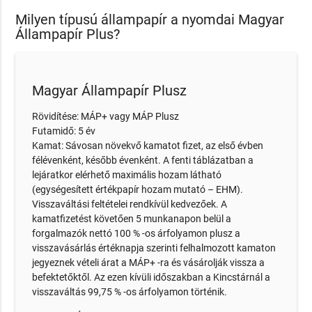
Milyen típusú állampapír a nyomdai Magyar
Állampapír Plus?
Magyar Állampapír Plusz
Rövidítése: MÁP+ vagy MÁP Plusz
Futamidő: 5 év
Kamat: Sávosan növekvő kamatot fizet, az első évben
félévenként, később évenként. A fenti táblázatban a
lejáratkor elérhető maximális hozam látható
(egységesített értékpapír hozam mutató – EHM).
Visszaváltási feltételei rendkívül kedvezőek. A
kamatfizetést követően 5 munkanapon belül a
forgalmazók nettó 100 % -os árfolyamon plusz a
visszavásárlás értéknapja szerinti felhalmozott kamaton
jegyeznek vételi árat a MÁP+ -ra és vásárolják vissza a
befektetőktől. Az ezen kívüli időszakban a Kincstárnál a
visszaváltás 99,75 % -os árfolyamon történik.