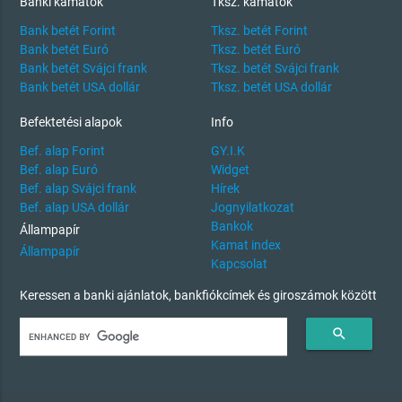
Banki kamatok
Tksz. kamatok
Bank betét Forint
Tksz. betét Forint
Bank betét Euró
Tksz. betét Euró
Bank betét Svájci frank
Tksz. betét Svájci frank
Bank betét USA dollár
Tksz. betét USA dollár
Befektetési alapok
Info
Bef. alap Forint
GY.I.K
Bef. alap Euró
Widget
Bef. alap Svájci frank
Hírek
Bef. alap USA dollár
Jognyilatkozat
Bankok
Állampapír
Kamat index
Állampapír
Kapcsolat
Keressen a banki ajánlatok, bankfiókcímek és giroszámok között
search