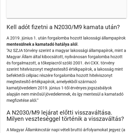
Kell adót fizetni a N2030/M9 kamata után?
A 2019. június 1. után forgalomba hozott lakossági állampapírok
mentesülnek a kamatadó hatálya alól
.
"Az SZJA törvény szerint a magyar lakossági állampapírok, mint a
Magyar Állam által kibocsátott, nyilvánosan forgalomba hozott
és forgalmazott, a tőkepiacról szóló 2001. évi CXX. törvény
szerint hitelviszonyt megtestesítő értékpapírok, a lakosság mint
befektetői célpiac részére forgalomba hozott hitelviszonyt
megtestesítő értékpapírok, amelyekből származó
kamatjövedelem 2019. június 1-től érvényes jogszabályok
alapján nem minősül jövedelemnek, és így mentesül a kamatadó
megfizetése alól."
A N2030/M9 lejárat előtti visszaváltása.
Milyen veszteséggel történik a visszaváltás?
A Magyar Államkincstár napi vételi bruttó árfolyamokat jegyez (a