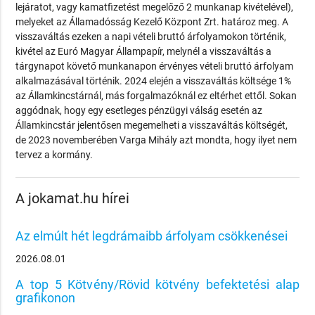
lejáratot, vagy kamatfizetést megelőző 2 munkanap kivételével),
melyeket az Államadósság Kezelő Központ Zrt. határoz meg. A
visszaváltás ezeken a napi vételi bruttó árfolyamokon történik,
kivétel az Euró Magyar Állampapír, melynél a visszaváltás a
tárgynapot követő munkanapon érvényes vételi bruttó árfolyam
alkalmazásával történik. 2024 elején a visszaváltás költsége 1%
az Államkincstárnál, más forgalmazóknál ez eltérhet ettől. Sokan
aggódnak, hogy egy esetleges pénzügyi válság esetén az
Államkincstár jelentősen megemelheti a visszaváltás költségét,
de 2023 novemberében Varga Mihály azt mondta, hogy ilyet nem
tervez a kormány.
A jokamat.hu hírei
Az elmúlt hét legdrámaibb árfolyam csökkenései
2026.08.01
A top 5 Kötvény/Rövid kötvény befektetési alap
grafikonon