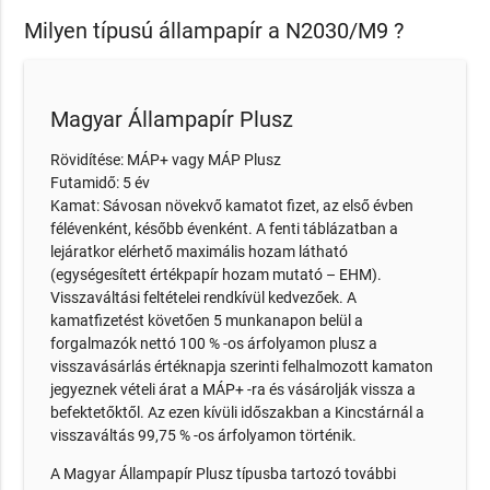
Milyen típusú állampapír a N2030/M9 ?
Magyar Állampapír Plusz
Rövidítése: MÁP+ vagy MÁP Plusz
Futamidő: 5 év
Kamat: Sávosan növekvő kamatot fizet, az első évben
félévenként, később évenként. A fenti táblázatban a
lejáratkor elérhető maximális hozam látható
(egységesített értékpapír hozam mutató – EHM).
Visszaváltási feltételei rendkívül kedvezőek. A
kamatfizetést követően 5 munkanapon belül a
forgalmazók nettó 100 % -os árfolyamon plusz a
visszavásárlás értéknapja szerinti felhalmozott kamaton
jegyeznek vételi árat a MÁP+ -ra és vásárolják vissza a
befektetőktől. Az ezen kívüli időszakban a Kincstárnál a
visszaváltás 99,75 % -os árfolyamon történik.
A Magyar Állampapír Plusz típusba tartozó további