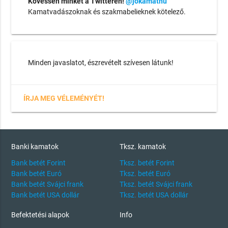
Kövessen minket a Twitteren!
@jokamathu
Kamatvadászoknak és szakmabelieknek kötelező.
Minden javaslatot, észrevételt szívesen látunk!
ÍRJA MEG VÉLEMÉNYÉT!
Banki kamatok
Tksz. kamatok
Bank betét Forint
Tksz. betét Forint
Bank betét Euró
Tksz. betét Euró
Bank betét Svájci frank
Tksz. betét Svájci frank
Bank betét USA dollár
Tksz. betét USA dollár
Befektetési alapok
Info