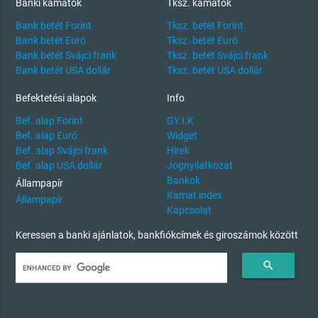
Banki kamatok
Tksz. kamatok
Bank betét Forint
Tksz. betét Forint
Bank betét Euró
Tksz. betét Euró
Bank betét Svájci frank
Tksz. betét Svájci frank
Bank betét USA dollár
Tksz. betét USA dollár
Befektetési alapok
Info
Bef. alap Forint
GY.I.K
Bef. alap Euró
Widget
Bef. alap Svájci frank
Hírek
Bef. alap USA dollár
Jognyilatkozat
Bankok
Állampapír
Kamat index
Állampapír
Kapcsolat
Keressen a banki ajánlatok, bankfiókcímek és giroszámok között
search