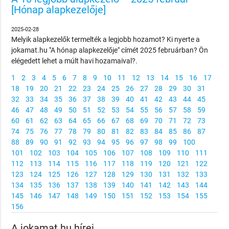
[Hónap alapkezelője]
2025-02-28
Melyik alapkezelők termelték a legjobb hozamot? Ki nyerte a
jokamat.hu "A hónap alapkezelője" címét 2025 februárban? Ön
elégedett lehet a múlt havi hozamaival?.
1
2
3
4
5
6
7
8
9
10
11
12
13
14
15
16
17
18
19
20
21
22
23
24
25
26
27
28
29
30
31
32
33
34
35
36
37
38
39
40
41
42
43
44
45
46
47
48
49
50
51
52
53
54
55
56
57
58
59
60
61
62
63
64
65
66
67
68
69
70
71
72
73
74
75
76
77
78
79
80
81
82
83
84
85
86
87
88
89
90
91
92
93
94
95
96
97
98
99
100
101
102
103
104
105
106
107
108
109
110
111
112
113
114
115
116
117
118
119
120
121
122
123
124
125
126
127
128
129
130
131
132
133
134
135
136
137
138
139
140
141
142
143
144
145
146
147
148
149
150
151
152
153
154
155
156
A jokamat.hu hírei