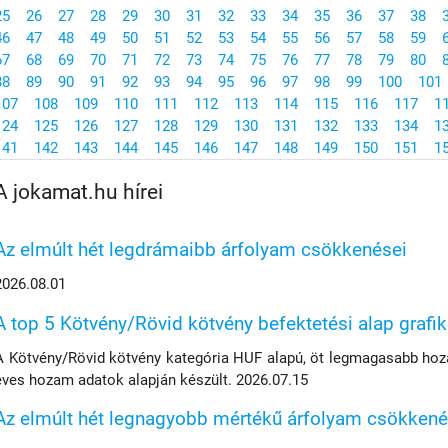
25
26
27
28
29
30
31
32
33
34
35
36
37
38
46
47
48
49
50
51
52
53
54
55
56
57
58
59
67
68
69
70
71
72
73
74
75
76
77
78
79
80
88
89
90
91
92
93
94
95
96
97
98
99
100
101
107
108
109
110
111
112
113
114
115
116
117
1
124
125
126
127
128
129
130
131
132
133
134
1
141
142
143
144
145
146
147
148
149
150
151
1
A jokamat.hu hírei
Az elmúlt hét legdrámaibb árfolyam csökkenései
2026.08.01
A top 5 Kötvény/Rövid kötvény befektetési alap grafi
A Kötvény/Rövid kötvény kategória HUF alapú, öt legmagasabb hoza
éves hozam adatok alapján készült. 2026.07.15
Az elmúlt hét legnagyobb mértékű árfolyam csökkené