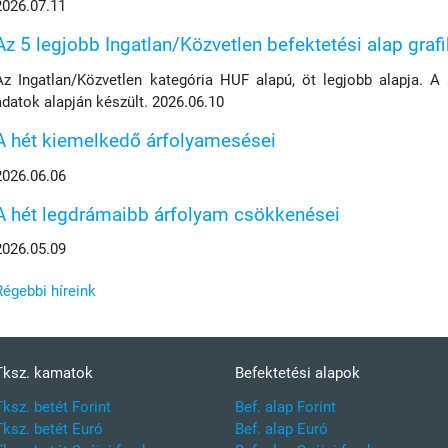
2026.07.11
Az 5 legjobb Ingatlan/Közvetlen befektetési alap graf
Az Ingatlan/Közvetlen kategória HUF alapú, öt legjobb alapja. A
adatok alapján készült. 2026.06.10
A hét kiemelkedő árfolyamesései
2026.06.06
A hét legdrámaibb árfolyam csökkenései
2026.05.09
Régebbi híreink
Tksz. kamatok
Befektetési alapok
Tksz. betét Forint
Bef. alap Forint
Tksz. betét Euró
Bef. alap Euró