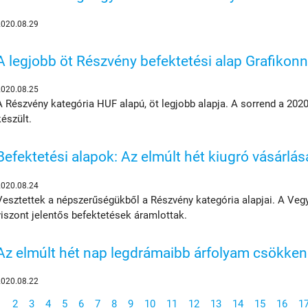
2020.08.29
A legjobb öt Részvény befektetési alap Grafikonn
2020.08.25
A Részvény kategória HUF alapú, öt legjobb alapja. A sorrend a 202
készült.
Befektetési alapok: Az elmúlt hét kiugró vásárlás
2020.08.24
Vesztettek a népszerűségükből a Részvény kategória alapjai. A Veg
viszont jelentős befektetések áramlottak.
Az elmúlt hét nap legdrámaibb árfolyam csökken
2020.08.22
1
2
3
4
5
6
7
8
9
10
11
12
13
14
15
16
1