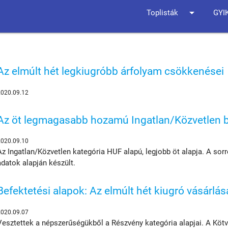
arrow_drop_down
Toplisták
GYI
Az elmúlt hét legkiugróbb árfolyam csökkenései
2020.09.12
Az öt legmagasabb hozamú Ingatlan/Közvetlen be
2020.09.10
Az Ingatlan/Közvetlen kategória HUF alapú, legjobb öt alapja. A sor
adatok alapján készült.
Befektetési alapok: Az elmúlt hét kiugró vásárlás
2020.09.07
Vesztettek a népszerűségükből a Részvény kategória alapjai. A Köt