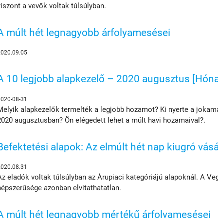
viszont a vevők voltak túlsúlyban.
A múlt hét legnagyobb árfolyamesései
2020.09.05
A 10 legjobb alapkezelő – 2020 augusztus [Hóna
2020-08-31
Melyik alapkezelők termelték a legjobb hozamot? Ki nyerte a jokam
2020 augusztusban? Ön elégedett lehet a múlt havi hozamaival?.
Befektetési alapok: Az elmúlt hét nap kiugró vásá
2020.08.31
Az eladók voltak túlsúlyban az Árupiaci kategóriájú alapoknál. A V
népszerűsége azonban elvitathatatlan.
A múlt hét legnagyobb mértékű árfolyamesései