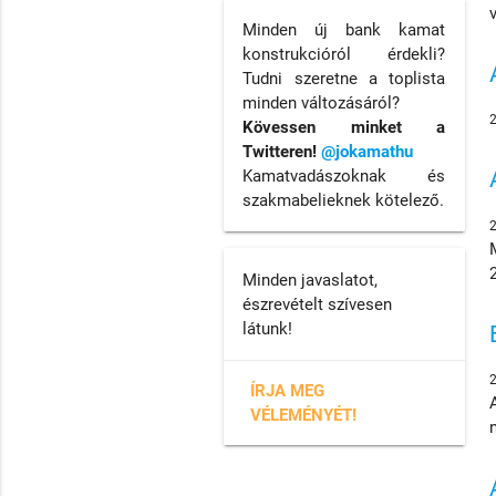
Minden új bank kamat
konstrukcióról érdekli?
Tudni szeretne a toplista
minden változásáról?
Kövessen minket a
Twitteren!
@jokamathu
Kamatvadászoknak és
szakmabelieknek kötelező.
Minden javaslatot,
észrevételt szívesen
látunk!
ÍRJA MEG
VÉLEMÉNYÉT!