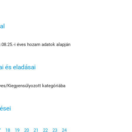
al
0.08.25.-i éves hozam adatok alapján
ai és eladásai
yes/Kiegyensúlyozott kategóriába
ései
7
18
19
20
21
22
23
24