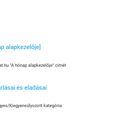
p alapkezelője]
at.hu "A hónap alapkezelője" címét
rlásai és eladásai
egyes/Kiegyensúlyozott kategória