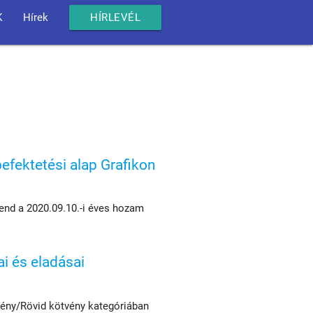
K
Hírek
HÍRLEVÉL
fektetési alap Grafikon
rend a 2020.09.10.-i éves hozam
ai és eladásai
vény/Rövid kötvény kategóriában