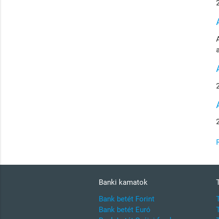
Banki kamatok
Bank betét Forint
Bank betét Euró