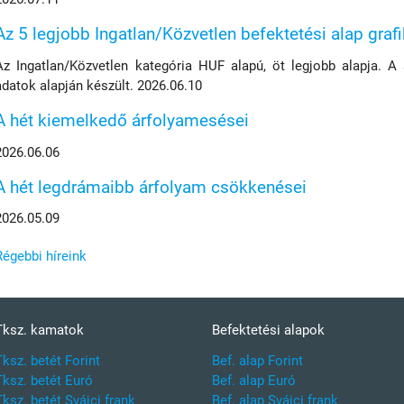
Az 5 legjobb Ingatlan/Közvetlen befektetési alap graf
Az Ingatlan/Közvetlen kategória HUF alapú, öt legjobb alapja. A
adatok alapján készült. 2026.06.10
A hét kiemelkedő árfolyamesései
2026.06.06
A hét legdrámaibb árfolyam csökkenései
2026.05.09
Régebbi híreink
Tksz. kamatok
Befektetési alapok
Tksz. betét Forint
Bef. alap Forint
Tksz. betét Euró
Bef. alap Euró
Tksz. betét Svájci frank
Bef. alap Svájci frank