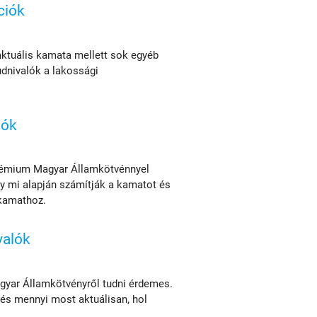
ciók
ktuális kamata mellett sok egyéb
udnivalók a lakossági
lók
Prémium Magyar Államkötvénnyel
y mi alapján számítják a kamatot és
 kamathoz.
alók
gyar Államkötvényről tudni érdemes.
és mennyi most aktuálisan, hol