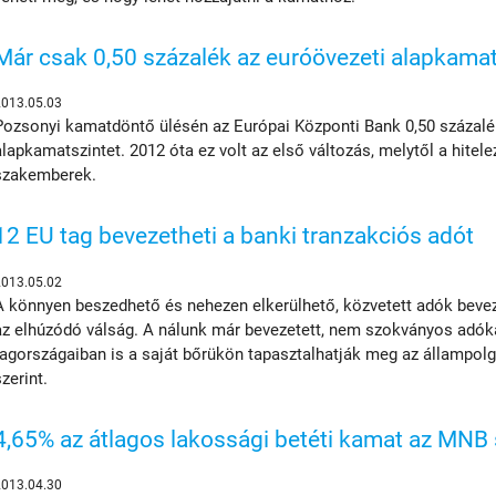
Már csak 0,50 százalék az euróövezeti alapkama
2013.05.03
Pozsonyi kamatdöntő ülésén az Európai Központi Bank 0,50 százalé
alapkamatszintet. 2012 óta ez volt az első változás, melytől a hitele
szakemberek.
12 EU tag bevezetheti a banki tranzakciós adót
2013.05.02
A könnyen beszedhető és nehezen elkerülhető, közvetett adók bevez
az elhúzódó válság. A nálunk már bevezetett, nem szokványos adó
tagországaiban is a saját bőrükön tapasztalhatják meg az állampolg
szerint.
4,65% az átlagos lakossági betéti kamat az MNB 
2013.04.30