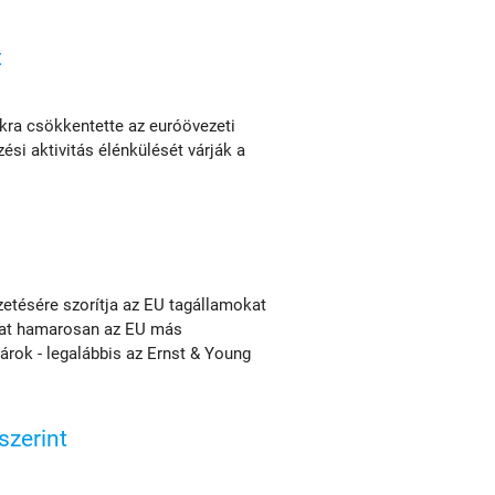
t
kra csökkentette az euróövezeti
zési aktivitás élénkülését várják a
etésére szorítja az EU tagállamokat
kat hamarosan az EU más
árok - legalábbis az Ernst & Young
szerint