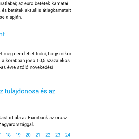
matlábai; az euro betétek kamatai
k és betétek aktuális átlagkamatait
se alapján.
nt
azt még nem lehet tudni, hogy mikor
i a korábban jósolt 0,5 százalékos
3-as évre szóló növekedési
 tulajdonosa és az
ást írt alá az Eximbank az orosz
 Magyarországgal.
7
18
19
20
21
22
23
24