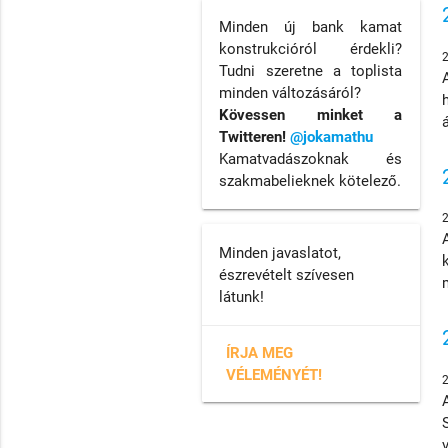
Minden új bank kamat
konstrukcióról érdekli?
Tudni szeretne a toplista
minden változásáról?
Kövessen minket a
Twitteren!
@jokamathu
Kamatvadászoknak és
szakmabelieknek kötelező.
Minden javaslatot,
észrevételt szívesen
látunk!
ÍRJA MEG
VÉLEMÉNYÉT!