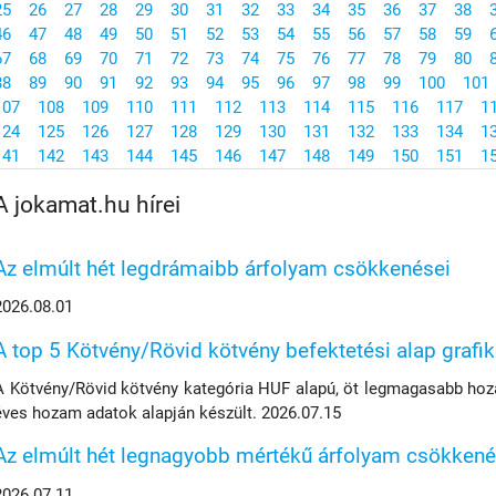
25
26
27
28
29
30
31
32
33
34
35
36
37
38
46
47
48
49
50
51
52
53
54
55
56
57
58
59
67
68
69
70
71
72
73
74
75
76
77
78
79
80
88
89
90
91
92
93
94
95
96
97
98
99
100
101
107
108
109
110
111
112
113
114
115
116
117
1
124
125
126
127
128
129
130
131
132
133
134
1
141
142
143
144
145
146
147
148
149
150
151
1
A jokamat.hu hírei
Az elmúlt hét legdrámaibb árfolyam csökkenései
2026.08.01
A top 5 Kötvény/Rövid kötvény befektetési alap grafi
A Kötvény/Rövid kötvény kategória HUF alapú, öt legmagasabb hoza
éves hozam adatok alapján készült. 2026.07.15
Az elmúlt hét legnagyobb mértékű árfolyam csökkené
2026.07.11