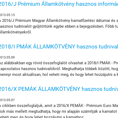
2016/J Prémium Államkötvény hasznos informá
2013.05.13
A 2016/J Prémium Magyar Államkötvény kamatfizetési dátumai és a
hasznos tudnivalót gyűjtöttünk egybe ebben a bejegyzésben. Főbb t
államkötvényekről.
2018/I PMÁK ÁLLAMKÖTVÉNY hasznos tudniva
2013.05.09
Az alábbiakban egy rövid összefoglalót olvashat a 2018/I PMÁK - 
kapcsolatos hasznos tudnivalókról. Megtudhatja többek között, hog
mennyi most aktuálisan, hol veheti meg, és hogy lehet hozzájutni a
2016/X PEMÁK ÁLLAMKÖTVÉNY hasznos tudniv
2013.05.07
A cikkben összefoglaljuk, amit a 2016/X PEMÁK - Prémium Euro Ma
Sok más mellett megtudhatja, hogy mi alapján számítják a kamatot 
veheti meg, és hogy lehet hozzájutni a kamathoz.