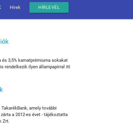
K
Hírek
HÍRLEVÉL
iók
sa és 3,5% kamatprémiuma sokakat
 rendelkezik ilyen állampapírral itt
nk
a TakarékBank, amely további
 zárta a 2012-es évet - tájékoztatta
 Zrt.