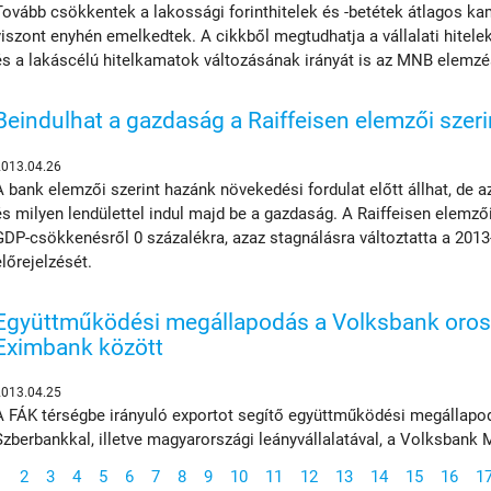
Tovább csökkentek a lakossági forinthitelek és -betétek átlagos ka
viszont enyhén emelkedtek. A cikkből megtudhatja a vállalati hitele
és a lakáscélú hitelkamatok változásának irányát is az MNB elemzé
Beindulhat a gazdaság a Raiffeisen elemzői szeri
2013.04.26
A bank elemzői szerint hazánk növekedési fordulat előtt állhat, de 
és milyen lendülettel indul majd be a gazdaság. A Raiffeisen elemző
GDP-csökkenésről 0 százalékra, azaz stagnálásra változtatta a 201
előrejelzését.
Együttműködési megállapodás a Volksbank orosz
Eximbank között
2013.04.25
A FÁK térségbe irányuló exportot segítő együttműködési megállapod
Szberbankkal, illetve magyarországi leányvállalatával, a Volksbank
1
2
3
4
5
6
7
8
9
10
11
12
13
14
15
16
1