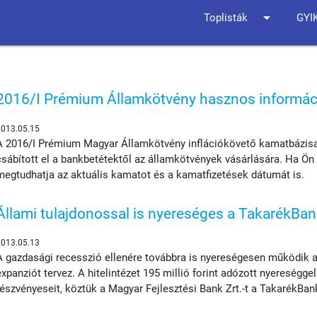
arrow_drop_down
Toplisták
GYI
2016/I Prémium Államkötvény hasznos informác
2013.05.15
A 2016/I Prémium Magyar Államkötvény inflációkövető kamatbázi
csábított el a bankbetétektől az államkötvények vásárlására. Ha Ön is
megtudhatja az aktuális kamatot és a kamatfizetések dátumát is.
Állami tulajdonossal is nyereséges a TakarékBa
2013.05.13
A gazdasági recesszió ellenére továbbra is nyereségesen működik 
expanziót tervez. A hitelintézet 195 millió forint adózott nyereséggel
részvényeseit, köztük a Magyar Fejlesztési Bank Zrt.-t a TakarékBank