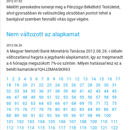
2012.07.02
Mielőtt pereskedne ismerje meg a Pénzügyi Békéltető Testületet,
ahol gyorsabban és valószínűleg olcsóbban pontot tehet a
bankjával szemben fennálló vitás ügye végére.
Nem változott az alapkamat
2012.06.26
A Magyar Nemzeti Bank Monetáris Tanácsa 2012.06.26.-i ülésén
változatlanul hagyta a jegybanki alapkamatot, így az megmaradt
a 6 hónapja megszokott 7%-os szinten. Milyen hatással lesz ez a
betéti kamatokra?QHJZMA6SKR63
1
2
3
4
5
6
7
8
9
10
11
12
13
14
15
16
17
18
19
20
21
22
23
24
25
26
27
28
29
30
31
32
33
34
35
36
37
38
39
40
41
42
43
44
45
46
47
48
49
50
51
52
53
54
55
56
57
58
59
60
61
62
63
64
65
66
67
68
69
70
71
72
73
74
75
76
77
78
79
80
81
82
83
84
85
86
87
88
89
90
91
92
93
94
95
96
97
98
99
100
101
102
103
104
105
106
107
108
109
110
111
112
113
114
115
116
117
118
119
120
121
122