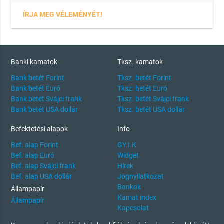
ÍRJA MEG VÉLEMÉNYÉT!
Banki kamatok
Tksz. kamatok
Bank betét Forint
Tksz. betét Forint
Bank betét Euró
Tksz. betét Euró
Bank betét Svájci frank
Tksz. betét Svájci frank
Bank betét USA dollár
Tksz. betét USA dollár
Befektetési alapok
Info
Bef. alap Forint
GY.I.K
Bef. alap Euró
Widget
Bef. alap Svájci frank
Hírek
Bef. alap USA dollár
Jognyilatkozat
Bankok
Állampapír
Kamat index
Állampapír
Kapcsolat