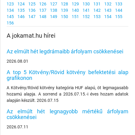
123
124
125
126
127
128
129
130
131
132
133
134
135
136
137
138
139
140
141
142
143
144
145
146
147
148
149
150
151
152
153
154
155
156
A jokamat.hu hírei
Az elmúlt hét legdrámaibb árfolyam csökkenései
2026.08.01
A top 5 Kötvény/Rövid kötvény befektetési alap
grafikonon
A Kötvény/Rövid kötvény kategória HUF alapú, öt legmagasabb
hozamú alapja. A sorrend a 2026.07.15.-i éves hozam adatok
alapján készült. 2026.07.15
Az elmúlt hét legnagyobb mértékű árfolyam
csökkenései
2026.07.11