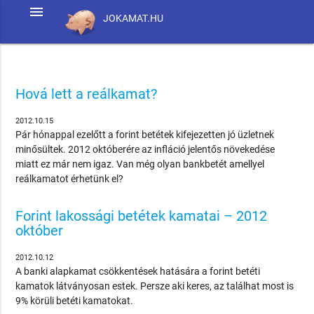
menu
JOKAMAT.HU
Hová lett a reálkamat?
2012.10.15
Pár hónappal ezelőtt a forint betétek kifejezetten jó üzletnek
minősültek. 2012 októberére az infláció jelentős növekedése
miatt ez már nem igaz. Van még olyan bankbetét amellyel
reálkamatot érhetünk el?
Forint lakossági betétek kamatai – 2012
október
2012.10.12
A banki alapkamat csökkentések hatására a forint betéti
kamatok látványosan estek. Persze aki keres, az találhat most is
9% körüli betéti kamatokat.