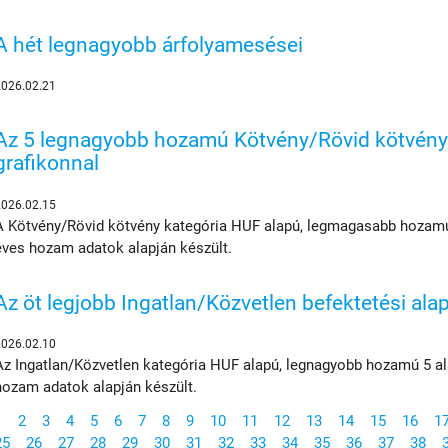
A hét legnagyobb árfolyamesései
2026.02.21
Az 5 legnagyobb hozamú Kötvény/Rövid kötvény 
grafikonnal
2026.02.15
A Kötvény/Rövid kötvény kategória HUF alapú, legmagasabb hozamú 5
éves hozam adatok alapján készült.
Az öt legjobb Ingatlan/Közvetlen befektetési ala
2026.02.10
Az Ingatlan/Közvetlen kategória HUF alapú, legnagyobb hozamú 5 ala
hozam adatok alapján készült.
1
2
3
4
5
6
7
8
9
10
11
12
13
14
15
16
1
25
26
27
28
29
30
31
32
33
34
35
36
37
38