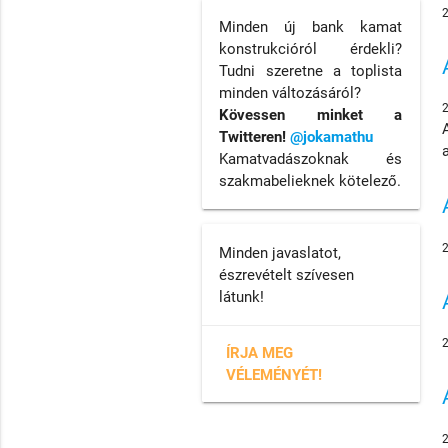
Minden új bank kamat
konstrukcióról érdekli?
Tudni szeretne a toplista
minden változásáról?
Kövessen minket a
Twitteren!
@jokamathu
Kamatvadászoknak és
szakmabelieknek kötelező.
Minden javaslatot,
észrevételt szívesen
látunk!
ÍRJA MEG
VÉLEMÉNYÉT!