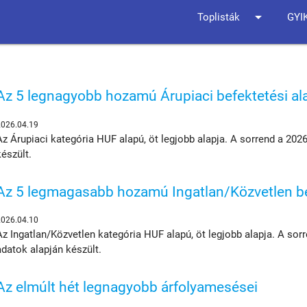
arrow_drop_down
Toplisták
GYI
Az 5 legnagyobb hozamú Árupiaci befektetési al
2026.04.19
Az Árupiaci kategória HUF alapú, öt legjobb alapja. A sorrend a 202
készült.
Az 5 legmagasabb hozamú Ingatlan/Közvetlen bef
2026.04.10
Az Ingatlan/Közvetlen kategória HUF alapú, öt legjobb alapja. A sor
adatok alapján készült.
Az elmúlt hét legnagyobb árfolyamesései