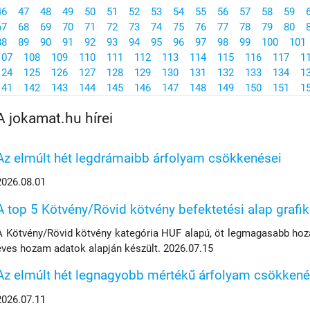
46
47
48
49
50
51
52
53
54
55
56
57
58
59
67
68
69
70
71
72
73
74
75
76
77
78
79
80
88
89
90
91
92
93
94
95
96
97
98
99
100
101
107
108
109
110
111
112
113
114
115
116
117
1
124
125
126
127
128
129
130
131
132
133
134
1
141
142
143
144
145
146
147
148
149
150
151
1
A jokamat.hu hírei
Az elmúlt hét legdrámaibb árfolyam csökkenései
2026.08.01
A top 5 Kötvény/Rövid kötvény befektetési alap grafi
A Kötvény/Rövid kötvény kategória HUF alapú, öt legmagasabb hoza
éves hozam adatok alapján készült. 2026.07.15
Az elmúlt hét legnagyobb mértékű árfolyam csökkené
2026.07.11