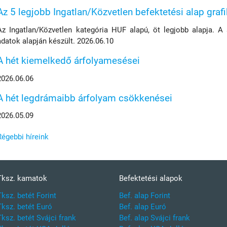
Az 5 legjobb Ingatlan/Közvetlen befektetési alap graf
Az Ingatlan/Közvetlen kategória HUF alapú, öt legjobb alapja. A
adatok alapján készült. 2026.06.10
A hét kiemelkedő árfolyamesései
2026.06.06
A hét legdrámaibb árfolyam csökkenései
2026.05.09
Régebbi híreink
Tksz. kamatok
Befektetési alapok
Tksz. betét Forint
Bef. alap Forint
Tksz. betét Euró
Bef. alap Euró
Tksz. betét Svájci frank
Bef. alap Svájci frank