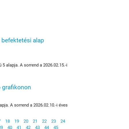
befektetési alap
 alapja. A sorrend a 2026.02.15.-i
p grafikonon
pja. A sorrend a 2026.02.10.-i éves
7
18
19
20
21
22
23
24
39
40
41
42
43
44
45