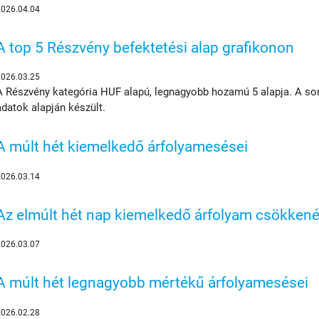
2026.04.04
A top 5 Részvény befektetési alap grafikonon
2026.03.25
A Részvény kategória HUF alapú, legnagyobb hozamú 5 alapja. A sor
adatok alapján készült.
A múlt hét kiemelkedő árfolyamesései
2026.03.14
Az elmúlt hét nap kiemelkedő árfolyam csökkené
2026.03.07
A múlt hét legnagyobb mértékű árfolyamesései
2026.02.28