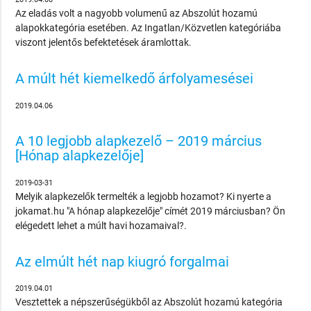
Az eladás volt a nagyobb volumenű az Abszolút hozamú
alapokkategória esetében. Az Ingatlan/Közvetlen kategóriába
viszont jelentős befektetések áramlottak.
A múlt hét kiemelkedő árfolyamesései
2019.04.06
A 10 legjobb alapkezelő – 2019 március
[Hónap alapkezelője]
2019-03-31
Melyik alapkezelők termelték a legjobb hozamot? Ki nyerte a
jokamat.hu "A hónap alapkezelője" címét 2019 márciusban? Ön
elégedett lehet a múlt havi hozamaival?.
Az elmúlt hét nap kiugró forgalmai
2019.04.01
Vesztettek a népszerűségükből az Abszolút hozamú kategória