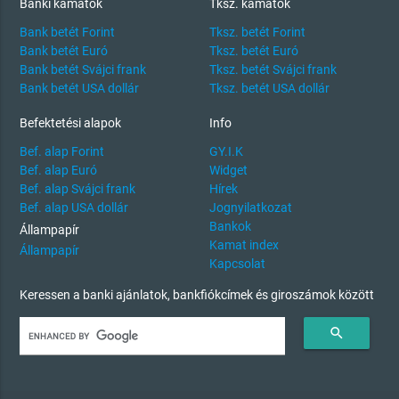
Banki kamatok
Tksz. kamatok
Bank betét Forint
Tksz. betét Forint
Bank betét Euró
Tksz. betét Euró
Bank betét Svájci frank
Tksz. betét Svájci frank
Bank betét USA dollár
Tksz. betét USA dollár
Befektetési alapok
Info
Bef. alap Forint
GY.I.K
Bef. alap Euró
Widget
Bef. alap Svájci frank
Hírek
Bef. alap USA dollár
Jognyilatkozat
Bankok
Állampapír
Kamat index
Állampapír
Kapcsolat
Keressen a banki ajánlatok, bankfiókcímek és giroszámok között
search