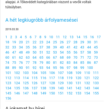
alapjai. A Tőkevédett kategóriában viszont a vevők voltak
túlsúlyban.
A hét legkiugróbb árfolyamesései
2019.03.30
1
2
3
4
5
6
7
8
9
10
11
12
13
14
15
16
17
18
19
20
21
22
23
24
25
26
27
28
29
30
31
32
33
34
35
36
37
38
39
40
41
42
43
44
45
46
47
48
49
50
51
52
53
54
55
56
57
58
59
60
61
62
63
64
65
66
67
68
69
70
71
72
73
74
75
76
77
78
79
80
81
82
83
84
85
86
87
88
89
90
91
92
93
94
95
96
97
98
99
100
101
102
103
104
105
106
107
108
109
110
111
112
113
114
115
116
117
118
119
120
121
122
123
124
125
126
127
128
129
130
131
132
133
134
135
136
137
138
139
140
141
142
143
144
145
146
147
148
149
150
151
152
153
154
155
156
A jokamat.hu hírei