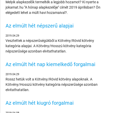
Melyik alapkezelők termelték a legjobb hozamot? Ki nyerte a
jokamat.hu "A hónap alapkezelője" címét 2019 áprilisban? Ön
elégedett lehet a múlt havi hozamaival?.
Az elmúlt hét népszerű alapjai
2019.04.29
Vesztettek a népszerűségükből a Kötvény/Rövid kötvény
kategória alapjai. A Kötvény/Hosszú kötvény kategória
népszerűsége azonban elvitathatatlan.
Az elmúlt hét nap kiemelkedő forgalmai
2019.04.29
Rossz hetük volt a Kötvény/Rövid kötvény alapoknak. A
Kötvény/Hosszú kötvény kategória népszerűsége azonban
elvitathatatlan.
Az elmúlt hét kiugró forgalmai
2019.04.08