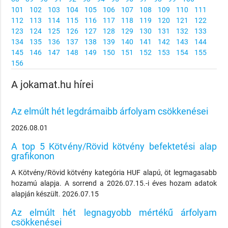
101
102
103
104
105
106
107
108
109
110
111
112
113
114
115
116
117
118
119
120
121
122
123
124
125
126
127
128
129
130
131
132
133
134
135
136
137
138
139
140
141
142
143
144
145
146
147
148
149
150
151
152
153
154
155
156
A jokamat.hu hírei
Az elmúlt hét legdrámaibb árfolyam csökkenései
2026.08.01
A top 5 Kötvény/Rövid kötvény befektetési alap
grafikonon
A Kötvény/Rövid kötvény kategória HUF alapú, öt legmagasabb
hozamú alapja. A sorrend a 2026.07.15.-i éves hozam adatok
alapján készült. 2026.07.15
Az elmúlt hét legnagyobb mértékű árfolyam
csökkenései