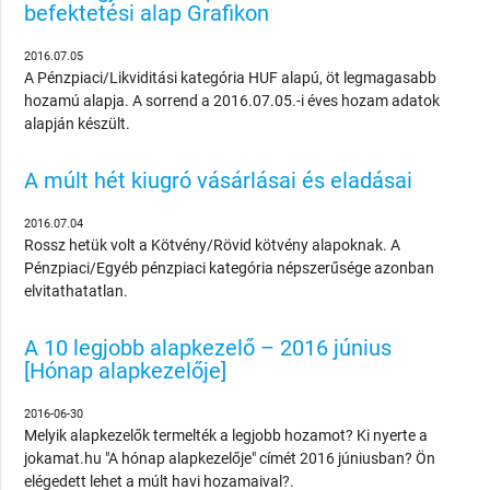
befektetési alap Grafikon
2016.07.05
A Pénzpiaci/Likviditási kategória HUF alapú, öt legmagasabb
hozamú alapja. A sorrend a 2016.07.05.-i éves hozam adatok
alapján készült.
A múlt hét kiugró vásárlásai és eladásai
2016.07.04
Rossz hetük volt a Kötvény/Rövid kötvény alapoknak. A
Pénzpiaci/Egyéb pénzpiaci kategória népszerűsége azonban
elvitathatatlan.
A 10 legjobb alapkezelő – 2016 június
[Hónap alapkezelője]
2016-06-30
Melyik alapkezelők termelték a legjobb hozamot? Ki nyerte a
jokamat.hu "A hónap alapkezelője" címét 2016 júniusban? Ön
elégedett lehet a múlt havi hozamaival?.