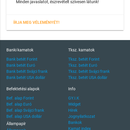
Minden javaslatot, észrevételt szívesen látunk!
ÍRJA MEG VÉLEMÉNYÉT!
Banki kamatok
Tksz. kamatok
Bank betét Forint
Tksz. betét Forint
Bank betét Euró
Tksz. betét Euró
Bank betét Svájci frank
Tksz. betét Svájci frank
Bank betét USA dollár
Tksz. betét USA dollár
Befektetési alapok
Info
Bef. alap Forint
GY.I.K
Bef. alap Euró
Widget
Bef. alap Svájci frank
Hírek
Bef. alap USA dollár
Jognyilatkozat
Bankok
Állampapír
Kamat index