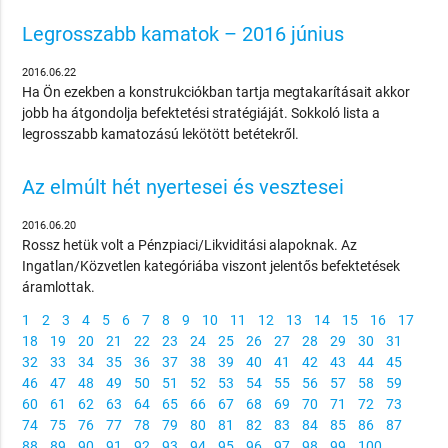
Legrosszabb kamatok – 2016 június
2016.06.22
Ha Ön ezekben a konstrukciókban tartja megtakarításait akkor
jobb ha átgondolja befektetési stratégiáját. Sokkoló lista a
legrosszabb kamatozású lekötött betétekről.
Az elmúlt hét nyertesei és vesztesei
2016.06.20
Rossz hetük volt a Pénzpiaci/Likviditási alapoknak. Az
Ingatlan/Közvetlen kategóriába viszont jelentős befektetések
áramlottak.
1
2
3
4
5
6
7
8
9
10
11
12
13
14
15
16
17
18
19
20
21
22
23
24
25
26
27
28
29
30
31
32
33
34
35
36
37
38
39
40
41
42
43
44
45
46
47
48
49
50
51
52
53
54
55
56
57
58
59
60
61
62
63
64
65
66
67
68
69
70
71
72
73
74
75
76
77
78
79
80
81
82
83
84
85
86
87
88
89
90
91
92
93
94
95
96
97
98
99
100