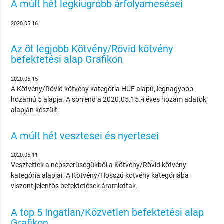
A múlt hét legkiugróbb árfolyamesései
2020.05.16
Az öt legjobb Kötvény/Rövid kötvény
befektetési alap Grafikon
2020.05.15
A Kötvény/Rövid kötvény kategória HUF alapú, legnagyobb
hozamú 5 alapja. A sorrend a 2020.05.15.-i éves hozam adatok
alapján készült.
A múlt hét vesztesei és nyertesei
2020.05.11
Vesztettek a népszerűségükből a Kötvény/Rövid kötvény
kategória alapjai. A Kötvény/Hosszú kötvény kategóriába
viszont jelentős befektetések áramlottak.
A top 5 Ingatlan/Közvetlen befektetési alap
Grafikon