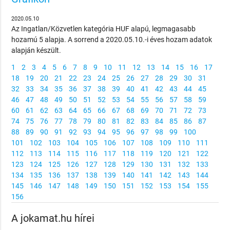
2020.05.10
Az Ingatlan/Közvetlen kategória HUF alapú, legmagasabb
hozamú 5 alapja. A sorrend a 2020.05.10.-i éves hozam adatok
alapján készült.
1
2
3
4
5
6
7
8
9
10
11
12
13
14
15
16
17
18
19
20
21
22
23
24
25
26
27
28
29
30
31
32
33
34
35
36
37
38
39
40
41
42
43
44
45
46
47
48
49
50
51
52
53
54
55
56
57
58
59
60
61
62
63
64
65
66
67
68
69
70
71
72
73
74
75
76
77
78
79
80
81
82
83
84
85
86
87
88
89
90
91
92
93
94
95
96
97
98
99
100
101
102
103
104
105
106
107
108
109
110
111
112
113
114
115
116
117
118
119
120
121
122
123
124
125
126
127
128
129
130
131
132
133
134
135
136
137
138
139
140
141
142
143
144
145
146
147
148
149
150
151
152
153
154
155
156
A jokamat.hu hírei