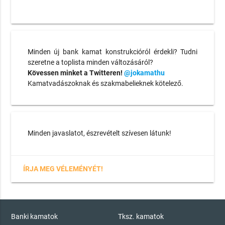
Minden új bank kamat konstrukcióról érdekli? Tudni
szeretne a toplista minden változásáról?
Kövessen minket a Twitteren!
@jokamathu
Kamatvadászoknak és szakmabelieknek kötelező.
Minden javaslatot, észrevételt szívesen látunk!
ÍRJA MEG VÉLEMÉNYÉT!
Banki kamatok
Tksz. kamatok