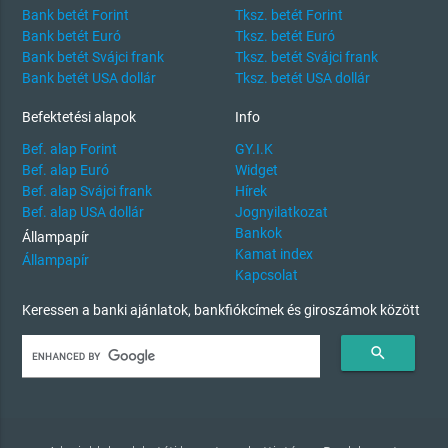
Bank betét Forint
Tksz. betét Forint
Bank betét Euró
Tksz. betét Euró
Bank betét Svájci frank
Tksz. betét Svájci frank
Bank betét USA dollár
Tksz. betét USA dollár
Befektetési alapok
Info
Bef. alap Forint
GY.I.K
Bef. alap Euró
Widget
Bef. alap Svájci frank
Hírek
Bef. alap USA dollár
Jognyilatkozat
Bankok
Állampapír
Kamat index
Állampapír
Kapcsolat
Keressen a banki ajánlatok, bankfiókcímek és giroszámok között
search