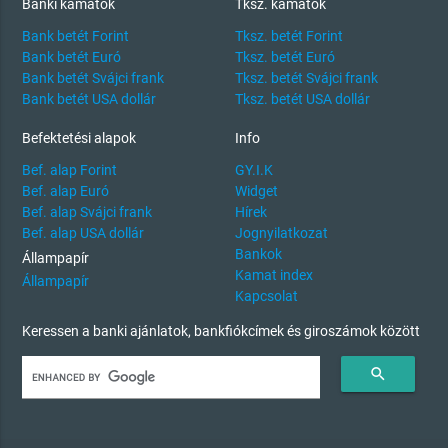
Banki kamatok
Tksz. kamatok
Bank betét Forint
Tksz. betét Forint
Bank betét Euró
Tksz. betét Euró
Bank betét Svájci frank
Tksz. betét Svájci frank
Bank betét USA dollár
Tksz. betét USA dollár
Befektetési alapok
Info
Bef. alap Forint
GY.I.K
Bef. alap Euró
Widget
Bef. alap Svájci frank
Hírek
Bef. alap USA dollár
Jognyilatkozat
Bankok
Állampapír
Kamat index
Állampapír
Kapcsolat
Keressen a banki ajánlatok, bankfiókcímek és giroszámok között
search