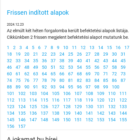
Frissen indított alapok
2024.12.23
Az elmúlt két héten forgalomba került befektetési alapok listája.
Cikkünkben 2 frissen megjelent befektetési alapot mutatunk be.
1
2
3
4
5
6
7
8
9
10
11
12
13
14
15
16
17
18
19
20
21
22
23
24
25
26
27
28
29
30
31
32
33
34
35
36
37
38
39
40
41
42
43
44
45
46
47
48
49
50
51
52
53
54
55
56
57
58
59
60
61
62
63
64
65
66
67
68
69
70
71
72
73
74
75
76
77
78
79
80
81
82
83
84
85
86
87
88
89
90
91
92
93
94
95
96
97
98
99
100
101
102
103
104
105
106
107
108
109
110
111
112
113
114
115
116
117
118
119
120
121
122
123
124
125
126
127
128
129
130
131
132
133
134
135
136
137
138
139
140
141
142
143
144
145
146
147
148
149
150
151
152
153
154
155
156
157
A jokamat.hu hírei