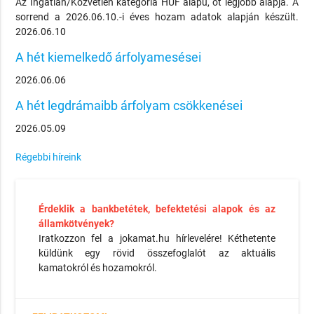
Az Ingatlan/Közvetlen kategória HUF alapú, öt legjobb alapja. A
sorrend a 2026.06.10.-i éves hozam adatok alapján készült.
2026.06.10
A hét kiemelkedő árfolyamesései
2026.06.06
A hét legdrámaibb árfolyam csökkenései
2026.05.09
Régebbi híreink
Érdeklik a bankbetétek, befektetési alapok és az
államkötvények?
Iratkozzon fel a jokamat.hu hírlevelére! Kéthetente
küldünk egy rövid összefoglalót az aktuális
kamatokról és hozamokról.