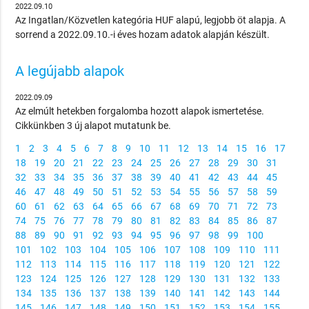
2022.09.10
Az Ingatlan/Közvetlen kategória HUF alapú, legjobb öt alapja. A
sorrend a 2022.09.10.-i éves hozam adatok alapján készült.
A legújabb alapok
2022.09.09
Az elmúlt hetekben forgalomba hozott alapok ismertetése.
Cikkünkben 3 új alapot mutatunk be.
1
2
3
4
5
6
7
8
9
10
11
12
13
14
15
16
17
18
19
20
21
22
23
24
25
26
27
28
29
30
31
32
33
34
35
36
37
38
39
40
41
42
43
44
45
46
47
48
49
50
51
52
53
54
55
56
57
58
59
60
61
62
63
64
65
66
67
68
69
70
71
72
73
74
75
76
77
78
79
80
81
82
83
84
85
86
87
88
89
90
91
92
93
94
95
96
97
98
99
100
101
102
103
104
105
106
107
108
109
110
111
112
113
114
115
116
117
118
119
120
121
122
123
124
125
126
127
128
129
130
131
132
133
134
135
136
137
138
139
140
141
142
143
144
145
146
147
148
149
150
151
152
153
154
155