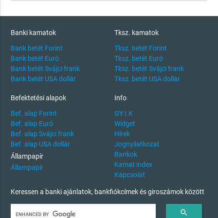
Banki kamatok
Tksz. kamatok
Bank betét Forint
Tksz. betét Forint
Bank betét Euró
Tksz. betét Euró
Bank betét Svájci frank
Tksz. betét Svájci frank
Bank betét USA dollár
Tksz. betét USA dollár
Befektetési alapok
Info
Bef. alap Forint
GY.I.K
Bef. alap Euró
Widget
Bef. alap Svájci frank
Hírek
Bef. alap USA dollár
Jognyilatkozat
Bankok
Állampapír
Kamat index
Állampapír
Kapcsolat
Keressen a banki ajánlatok, bankfiókcímek és giroszámok között
search