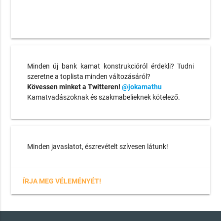
Minden új bank kamat konstrukcióról érdekli? Tudni
szeretne a toplista minden változásáról?
Kövessen minket a Twitteren!
@jokamathu
Kamatvadászoknak és szakmabelieknek kötelező.
Minden javaslatot, észrevételt szívesen látunk!
ÍRJA MEG VÉLEMÉNYÉT!