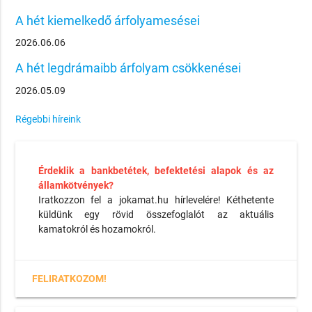
A hét kiemelkedő árfolyamesései
2026.06.06
A hét legdrámaibb árfolyam csökkenései
2026.05.09
Régebbi híreink
Érdeklik a bankbetétek, befektetési alapok és az
államkötvények?
Iratkozzon fel a jokamat.hu hírlevelére! Kéthetente
küldünk egy rövid összefoglalót az aktuális
kamatokról és hozamokról.
FELIRATKOZOM!