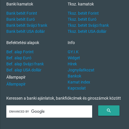
Banki kamatok
Tksz. kamatok
Bank betét Forint
Tksz. betét Forint
Bank betét Euró
Tksz. betét Euró
Bank betét Svájci frank
Tksz. betét Svájci frank
Bank betét USA dollár
Tksz. betét USA dollár
Befektetési alapok
Info
Bef. alap Forint
GY.I.K
Bef. alap Euró
Widget
Bef. alap Svájci frank
Hírek
Bef. alap USA dollár
Jognyilatkozat
Bankok
Állampapír
Kamat index
Állampapír
Kapcsolat
Keressen a banki ajánlatok, bankfiókcímek és giroszámok között
search