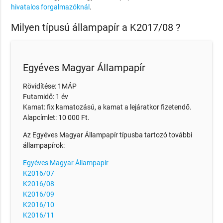
hivatalos forgalmazóknál
.
Milyen típusú állampapír a K2017/08 ?
Egyéves Magyar Állampapír
Rövidítése: 1MÁP
Futamidő: 1 év
Kamat: fix kamatozású, a kamat a lejáratkor fizetendő.
Alapcímlet: 10 000 Ft.
Az Egyéves Magyar Állampapír típusba tartozó további
állampapírok:
Egyéves Magyar Állampapír
K2016/07
K2016/08
K2016/09
K2016/10
K2016/11