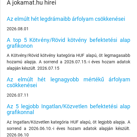
A jokamat.hu hírei
Az elmúlt hét legdrámaibb árfolyam csökkenései
2026.08.01
A top 5 Kötvény/Rövid kötvény befektetési alap
grafikonon
A Kötvény/Rövid kötvény kategória HUF alapú, öt legmagasabb
hozamú alapja. A sorrend a 2026.07.15.-i éves hozam adatok
alapján készült. 2026.07.15
Az elmúlt hét legnagyobb mértékű árfolyam
csökkenései
2026.07.11
Az 5 legjobb Ingatlan/Közvetlen befektetési alap
grafikonnal
Az Ingatlan/Közvetlen kategória HUF alapú, öt legjobb alapja. A
sorrend a 2026.06.10.-i éves hozam adatok alapján készült.
2026.06.10