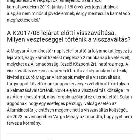
megtestesítő értékpapírok, amelyekből származó
kamatjövedelem 2019. június 1-től érvényes jogszabályok
alapján nem minősül jövedelemnek, és így mentesül a kamatadó
megfizetése alól."
A K2017/08 lejárat előtti visszaváltása.
Milyen veszteséggel történik a visszaváltás?
A Magyar Államkincstár napi vételi bruttó árfolyamokat jegyez (a
lejáratot, vagy kamatfizetést megelőző 2 munkanap kivételével),
melyeket az Államadósság Kezelő Központ Zrt. határoz meg. A
visszaváltás ezeken a napi vételi bruttó árfolyamokon történik,
kivétel az Euró Magyar Állampapír, melynél a visszaváltás a
tárgynapot követő munkanapon érvényes vételi bruttó árfolyam
alkalmazásával történik. 2024 elején a visszaváltás költsége 1%
az Államkincstárnál, más forgalmazóknál ez eltérhet ettől. Sokan
aggódnak, hogy egy esetleges pénzügyi válság esetén az
Államkincstár jelentősen megemelheti a visszaváltás költségét,
de 2023 novemberében Varga Mihály azt mondta, hogy ilyet nem
tervez a kormány.