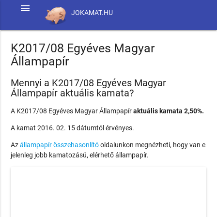
menu
JOKAMAT.HU
K2017/08 Egyéves Magyar
Állampapír
Mennyi a K2017/08 Egyéves Magyar
Állampapír aktuális kamata?
A K2017/08 Egyéves Magyar Állampapír
aktuális kamata 2,50%.
A kamat 2016. 02. 15 dátumtól érvényes.
Az
állampapír összehasonlító
oldalunkon megnézheti, hogy van e
jelenleg jobb kamatozású, elérhető állampapír.