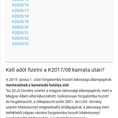
K2025/16
K2025/17
K2025/18
K2025/19
K2025/20
K2025/21
K2025/22
K2025/23
Kell adót fizetni a K2017/08 kamata után?
A 2019. június 1. után forgalomba hozott lakossági állampapírok
mentesülnek a kamatadó hatálya alól
.
"Az SZJA törvény szerint a magyar lakossági állampapírok, mint a
Magyar Állam által kibocsátott, nyilvánosan forgalomba hozott
és forgalmazott, a tőkepiacról szóló 2001. évi CXX. törvény
szerint hitelviszonyt megtestesítő értékpapírok, a lakosság mint
befektetői célpiac részére forgalomba hozott hitelviszonyt