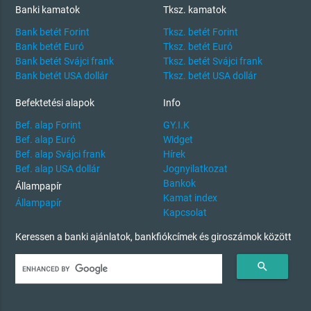
Banki kamatok
Tksz. kamatok
Bank betét Forint
Tksz. betét Forint
Bank betét Euró
Tksz. betét Euró
Bank betét Svájci frank
Tksz. betét Svájci frank
Bank betét USA dollár
Tksz. betét USA dollár
Befektetési alapok
Info
Bef. alap Forint
GY.I.K
Bef. alap Euró
Widget
Bef. alap Svájci frank
Hírek
Bef. alap USA dollár
Jognyilatkozat
Bankok
Állampapír
Kamat index
Állampapír
Kapcsolat
Keressen a banki ajánlatok, bankfiókcímek és giroszámok között
search