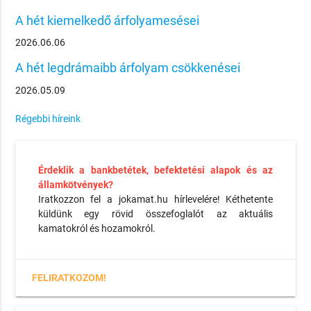
A hét kiemelkedő árfolyamesései
2026.06.06
A hét legdrámaibb árfolyam csökkenései
2026.05.09
Régebbi híreink
Érdeklik a bankbetétek, befektetési alapok és az
államkötvények?
Iratkozzon fel a jokamat.hu hírlevelére! Kéthetente
küldünk egy rövid összefoglalót az aktuális
kamatokról és hozamokról.
FELIRATKOZOM!