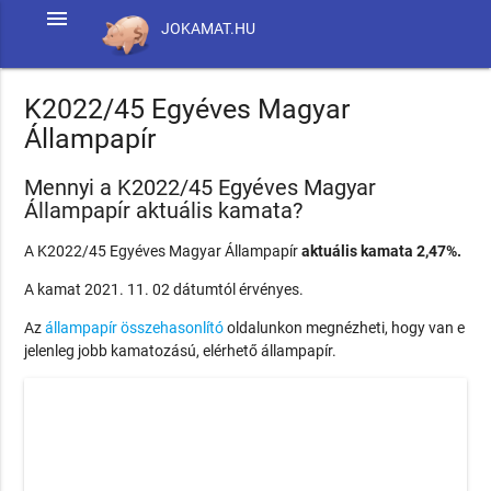
menu
JOKAMAT.HU
K2022/45 Egyéves Magyar
Állampapír
Mennyi a K2022/45 Egyéves Magyar
Állampapír aktuális kamata?
A K2022/45 Egyéves Magyar Állampapír
aktuális kamata 2,47%.
A kamat 2021. 11. 02 dátumtól érvényes.
Az
állampapír összehasonlító
oldalunkon megnézheti, hogy van e
jelenleg jobb kamatozású, elérhető állampapír.