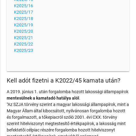
K2025/16
K2025/17
K2025/18
K2025/19
K2025/20
K2025/21
K2025/22
K2025/23
Kell adót fizetni a K2022/45 kamata után?
A 2019. június 1. után forgalomba hozott lakossági állampapírok
mentesülnek a kamatadó hatálya alól
.
"Az SZJA törvény szerint a magyar lakossági állampapírok, mint a
Magyar Állam által kibocsátott, nyilvánosan forgalomba hozott
és forgalmazott, a tőkepiacról szóló 2001. évi CXX. törvény
szerint hitelviszonyt megtestesítő értékpapírok, a lakosság mint
befektetői célpiac részére forgalomba hozott hitelviszonyt