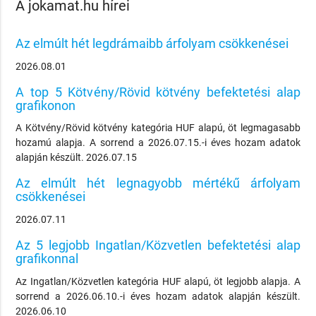
A jokamat.hu hírei
Az elmúlt hét legdrámaibb árfolyam csökkenései
2026.08.01
A top 5 Kötvény/Rövid kötvény befektetési alap
grafikonon
A Kötvény/Rövid kötvény kategória HUF alapú, öt legmagasabb
hozamú alapja. A sorrend a 2026.07.15.-i éves hozam adatok
alapján készült. 2026.07.15
Az elmúlt hét legnagyobb mértékű árfolyam
csökkenései
2026.07.11
Az 5 legjobb Ingatlan/Közvetlen befektetési alap
grafikonnal
Az Ingatlan/Közvetlen kategória HUF alapú, öt legjobb alapja. A
sorrend a 2026.06.10.-i éves hozam adatok alapján készült.
2026.06.10