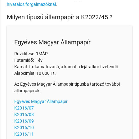
hivatalos forgalmazóknál
.
Milyen típusú állampapír a K2022/45 ?
Egyéves Magyar Állampapír
Rövidítése: 1MÁP
Futamidő: 1 év
Kamat: fix kamatozású, a kamat a lejáratkor fizetendő.
Alapcímlet: 10 000 Ft.
Az Egyéves Magyar Állampapír típusba tartozó további
állampapírok:
Egyéves Magyar Állampapír
K2016/07
K2016/08
K2016/09
K2016/10
K2016/11