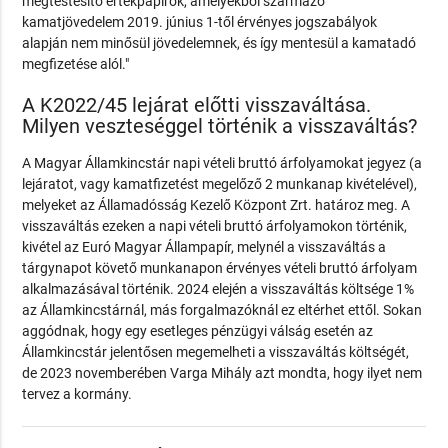
megtestesítő értékpapírok, amelyekből származó
kamatjövedelem 2019. június 1-től érvényes jogszabályok
alapján nem minősül jövedelemnek, és így mentesül a kamatadó
megfizetése alól."
A K2022/45 lejárat előtti visszaváltása.
Milyen veszteséggel történik a visszaváltás?
A Magyar Államkincstár napi vételi bruttó árfolyamokat jegyez (a
lejáratot, vagy kamatfizetést megelőző 2 munkanap kivételével),
melyeket az Államadósság Kezelő Központ Zrt. határoz meg. A
visszaváltás ezeken a napi vételi bruttó árfolyamokon történik,
kivétel az Euró Magyar Állampapír, melynél a visszaváltás a
tárgynapot követő munkanapon érvényes vételi bruttó árfolyam
alkalmazásával történik. 2024 elején a visszaváltás költsége 1%
az Államkincstárnál, más forgalmazóknál ez eltérhet ettől. Sokan
aggódnak, hogy egy esetleges pénzügyi válság esetén az
Államkincstár jelentősen megemelheti a visszaváltás költségét,
de 2023 novemberében Varga Mihály azt mondta, hogy ilyet nem
tervez a kormány.