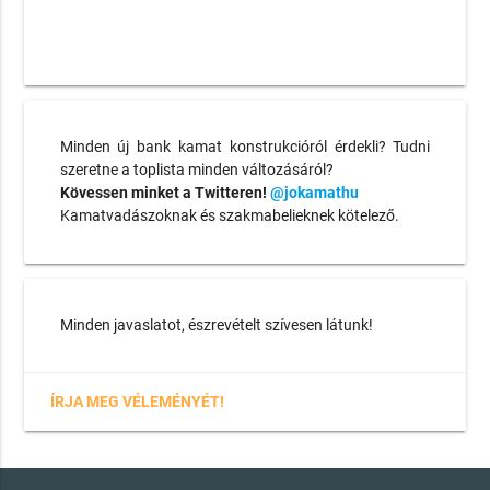
Minden új bank kamat konstrukcióról érdekli? Tudni
szeretne a toplista minden változásáról?
Kövessen minket a Twitteren!
@jokamathu
Kamatvadászoknak és szakmabelieknek kötelező.
Minden javaslatot, észrevételt szívesen látunk!
ÍRJA MEG VÉLEMÉNYÉT!