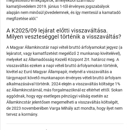
megtestesítő értékpapírok, amelyekből származó
kamatjövedelem 2019. június 1-től érvényes jogszabályok
alapján nem minősül jövedelemnek, és így mentesül a kamatadó
megfizetése alól."
A K2025/09 lejárat előtti visszaváltása.
Milyen veszteséggel történik a visszaváltás?
A Magyar Államkincstár napi vételi bruttó árfolyamokat jegyez (a
lejáratot, vagy kamatfizetést megelőző 2 munkanap kivételével),
melyeket az Államadósság Kezelő Központ Zrt. határoz meg. A
visszaváltás ezeken a napi vételi bruttó árfolyamokon történik,
kivétel az Euró Magyar Állampapír, melynél a visszaváltás a
tárgynapot követő munkanapon érvényes vételi bruttó árfolyam
alkalmazásával történik. 2024 elején a visszaváltás költsége 1%
az Államkincstárnál, más forgalmazóknál ez eltérhet ettől. Sokan
aggódnak, hogy egy esetleges pénzügyi válság esetén az
Államkincstár jelentősen megemelheti a visszaváltás költségét,
de 2023 novemberében Varga Mihály azt mondta, hogy ilyet nem
tervez a kormány.