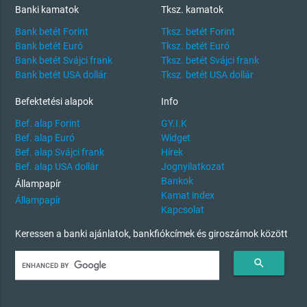
Banki kamatok
Tksz. kamatok
Bank betét Forint
Tksz. betét Forint
Bank betét Euró
Tksz. betét Euró
Bank betét Svájci frank
Tksz. betét Svájci frank
Bank betét USA dollár
Tksz. betét USA dollár
Befektetési alapok
Info
Bef. alap Forint
GY.I.K
Bef. alap Euró
Widget
Bef. alap Svájci frank
Hírek
Bef. alap USA dollár
Jognyilatkozat
Bankok
Állampapír
Kamat index
Állampapír
Kapcsolat
Keressen a banki ajánlatok, bankfiókcímek és giroszámok között
search