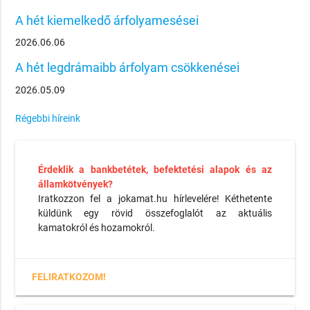
A hét kiemelkedő árfolyamesései
2026.06.06
A hét legdrámaibb árfolyam csökkenései
2026.05.09
Régebbi híreink
Érdeklik a bankbetétek, befektetési alapok és az
államkötvények?
Iratkozzon fel a jokamat.hu hírlevelére! Kéthetente
küldünk egy rövid összefoglalót az aktuális
kamatokról és hozamokról.
FELIRATKOZOM!