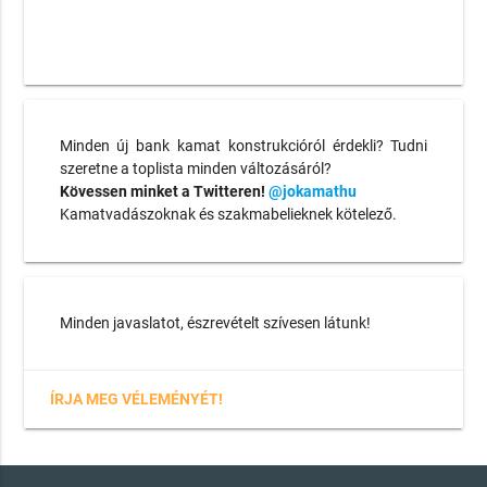
Minden új bank kamat konstrukcióról érdekli? Tudni
szeretne a toplista minden változásáról?
Kövessen minket a Twitteren!
@jokamathu
Kamatvadászoknak és szakmabelieknek kötelező.
Minden javaslatot, észrevételt szívesen látunk!
ÍRJA MEG VÉLEMÉNYÉT!