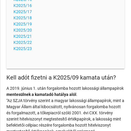
K2025/16
K2025/17
K2025/18
K2025/19
K2025/20
K2025/21
K2025/22
K2025/23
Kell adót fizetni a K2025/09 kamata után?
A 2019. június 1. után forgalomba hozott lakossági állampapírok
mentesülnek a kamatadó hatálya alól
.
"Az SZJA törvény szerint a magyar lakossági állampapírok, mint a
Magyar Állam által kibocsátott, nyilvánosan forgalomba hozott
és forgalmazott, a tőkepiacról szóló 2001. évi CXX. törvény
szerint hitelviszonyt megtestesítő értékpapírok, a lakosság mint
befektetői célpiac részére forgalomba hozott hitelviszonyt