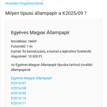
hivatalos forgalmazóknál
.
Milyen típusú állampapír a K2025/09 ?
Egyéves Magyar Állampapír
Rövidítése: 1MÁP
Futamidő: 1 év
Kamat: fix kamatozású, a kamat a lejáratkor fizetendő.
Alapcímlet: 10 000 Ft.
Az Egyéves Magyar Állampapír típusba tartozó további
állampapírok:
Egyéves Magyar Állampapír
K2016/07
K2016/08
K2016/09
K2016/10
K2016/11