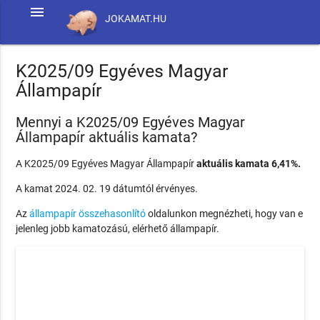
menu
JOKAMAT.HU
K2025/09 Egyéves Magyar
Állampapír
Mennyi a K2025/09 Egyéves Magyar
Állampapír aktuális kamata?
A K2025/09 Egyéves Magyar Állampapír
aktuális kamata 6,41%.
A kamat 2024. 02. 19 dátumtól érvényes.
Az
állampapír összehasonlító
oldalunkon megnézheti, hogy van e
jelenleg jobb kamatozású, elérhető állampapír.