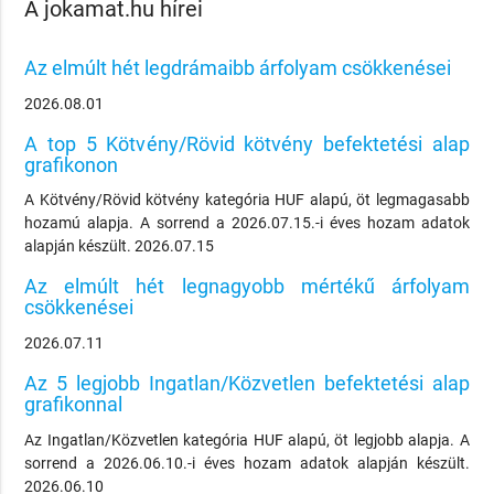
A jokamat.hu hírei
Az elmúlt hét legdrámaibb árfolyam csökkenései
2026.08.01
A top 5 Kötvény/Rövid kötvény befektetési alap
grafikonon
A Kötvény/Rövid kötvény kategória HUF alapú, öt legmagasabb
hozamú alapja. A sorrend a 2026.07.15.-i éves hozam adatok
alapján készült. 2026.07.15
Az elmúlt hét legnagyobb mértékű árfolyam
csökkenései
2026.07.11
Az 5 legjobb Ingatlan/Közvetlen befektetési alap
grafikonnal
Az Ingatlan/Közvetlen kategória HUF alapú, öt legjobb alapja. A
sorrend a 2026.06.10.-i éves hozam adatok alapján készült.
2026.06.10