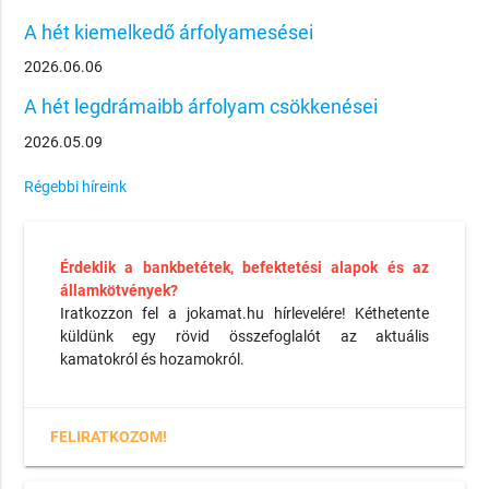
A hét kiemelkedő árfolyamesései
2026.06.06
A hét legdrámaibb árfolyam csökkenései
2026.05.09
Régebbi híreink
Érdeklik a bankbetétek, befektetési alapok és az
államkötvények?
Iratkozzon fel a jokamat.hu hírlevelére! Kéthetente
küldünk egy rövid összefoglalót az aktuális
kamatokról és hozamokról.
FELIRATKOZOM!