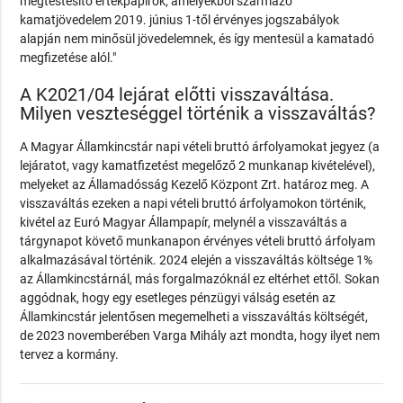
megtestesítő értékpapírok, amelyekből származó
kamatjövedelem 2019. június 1-től érvényes jogszabályok
alapján nem minősül jövedelemnek, és így mentesül a kamatadó
megfizetése alól."
A K2021/04 lejárat előtti visszaváltása.
Milyen veszteséggel történik a visszaváltás?
A Magyar Államkincstár napi vételi bruttó árfolyamokat jegyez (a
lejáratot, vagy kamatfizetést megelőző 2 munkanap kivételével),
melyeket az Államadósság Kezelő Központ Zrt. határoz meg. A
visszaváltás ezeken a napi vételi bruttó árfolyamokon történik,
kivétel az Euró Magyar Állampapír, melynél a visszaváltás a
tárgynapot követő munkanapon érvényes vételi bruttó árfolyam
alkalmazásával történik. 2024 elején a visszaváltás költsége 1%
az Államkincstárnál, más forgalmazóknál ez eltérhet ettől. Sokan
aggódnak, hogy egy esetleges pénzügyi válság esetén az
Államkincstár jelentősen megemelheti a visszaváltás költségét,
de 2023 novemberében Varga Mihály azt mondta, hogy ilyet nem
tervez a kormány.