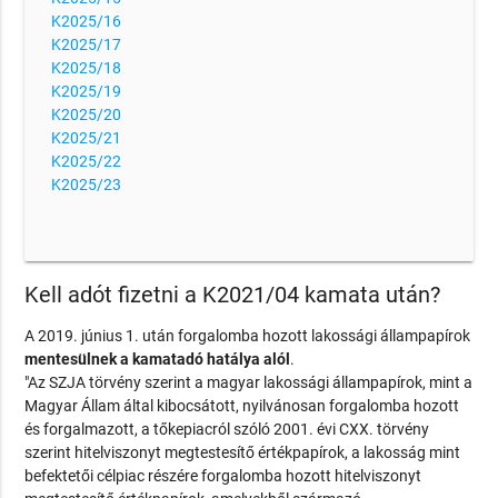
K2025/16
K2025/17
K2025/18
K2025/19
K2025/20
K2025/21
K2025/22
K2025/23
Kell adót fizetni a K2021/04 kamata után?
A 2019. június 1. után forgalomba hozott lakossági állampapírok
mentesülnek a kamatadó hatálya alól
.
"Az SZJA törvény szerint a magyar lakossági állampapírok, mint a
Magyar Állam által kibocsátott, nyilvánosan forgalomba hozott
és forgalmazott, a tőkepiacról szóló 2001. évi CXX. törvény
szerint hitelviszonyt megtestesítő értékpapírok, a lakosság mint
befektetői célpiac részére forgalomba hozott hitelviszonyt