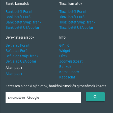
Banki kamatok
Tksz. kamatok
Bank betét Forint
Tksz. betét Forint
Bank betét Euró
Tksz. betét Euró
Bank betét Svájci frank
Tksz. betét Svájci frank
Bank betét USA dollár
Tksz. betét USA dollár
Befektetési alapok
Info
Bef. alap Forint
GY.I.K
Bef. alap Euró
Widget
Bef. alap Svájci frank
Hírek
Bef. alap USA dollár
Jognyilatkozat
Bankok
Állampapír
Kamat index
Állampapír
Kapcsolat
Keressen a banki ajánlatok, bankfiókcímek és giroszámok között
search