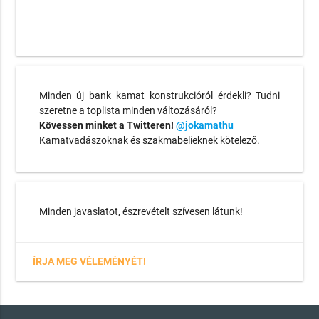
Minden új bank kamat konstrukcióról érdekli? Tudni
szeretne a toplista minden változásáról?
Kövessen minket a Twitteren!
@jokamathu
Kamatvadászoknak és szakmabelieknek kötelező.
Minden javaslatot, észrevételt szívesen látunk!
ÍRJA MEG VÉLEMÉNYÉT!