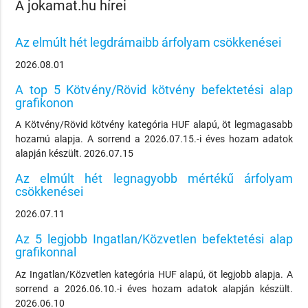
A jokamat.hu hírei
Az elmúlt hét legdrámaibb árfolyam csökkenései
2026.08.01
A top 5 Kötvény/Rövid kötvény befektetési alap
grafikonon
A Kötvény/Rövid kötvény kategória HUF alapú, öt legmagasabb
hozamú alapja. A sorrend a 2026.07.15.-i éves hozam adatok
alapján készült. 2026.07.15
Az elmúlt hét legnagyobb mértékű árfolyam
csökkenései
2026.07.11
Az 5 legjobb Ingatlan/Közvetlen befektetési alap
grafikonnal
Az Ingatlan/Közvetlen kategória HUF alapú, öt legjobb alapja. A
sorrend a 2026.06.10.-i éves hozam adatok alapján készült.
2026.06.10