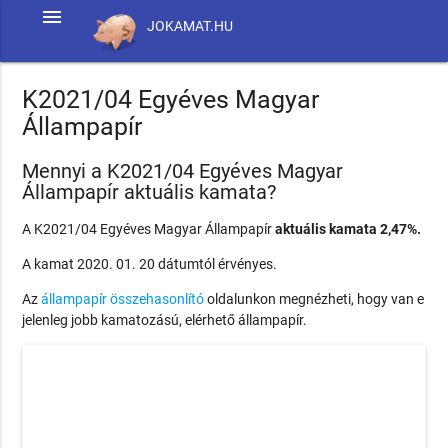
menu
JOKAMAT.HU
K2021/04 Egyéves Magyar
Állampapír
Mennyi a K2021/04 Egyéves Magyar
Állampapír aktuális kamata?
A K2021/04 Egyéves Magyar Állampapír
aktuális kamata 2,47%.
A kamat 2020. 01. 20 dátumtól érvényes.
Az
állampapír összehasonlító
oldalunkon megnézheti, hogy van e
jelenleg jobb kamatozású, elérhető állampapír.