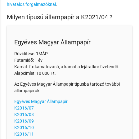
hivatalos forgalmazóknál
.
Milyen típusú állampapír a K2021/04 ?
Egyéves Magyar Állampapír
Rövidítése: 1MÁP
Futamidő: 1 év
Kamat: fix kamatozású, a kamat a lejáratkor fizetendő.
Alapcímlet: 10 000 Ft.
Az Egyéves Magyar Állampapír típusba tartozó további
állampapírok:
Egyéves Magyar Állampapír
K2016/07
K2016/08
K2016/09
K2016/10
K2016/11