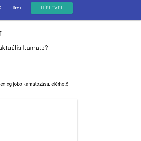
K
Hírek
HÍRLEVÉL
r
aktuális kamata?
lenleg jobb kamatozású, elérhető