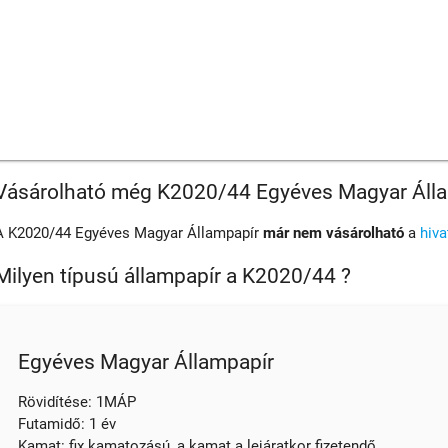
Vásárolható még K2020/44 Egyéves Magyar Áll
A K2020/44 Egyéves Magyar Állampapír
már nem vásárolható
a
hiv
Milyen típusú állampapír a K2020/44 ?
Egyéves Magyar Állampapír
Rövidítése: 1MÁP
Futamidő: 1 év
Kamat: fix kamatozású, a kamat a lejáratkor fizetendő.