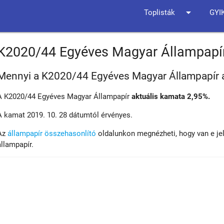
arrow_drop_down
Toplisták
GYI
K2020/44 Egyéves Magyar Állampapí
Mennyi a K2020/44 Egyéves Magyar Állampapír 
A K2020/44 Egyéves Magyar Állampapír
aktuális kamata 2,95%.
A kamat 2019. 10. 28 dátumtól érvényes.
Az
állampapír összehasonlító
oldalunkon megnézheti, hogy van e je
állampapír.