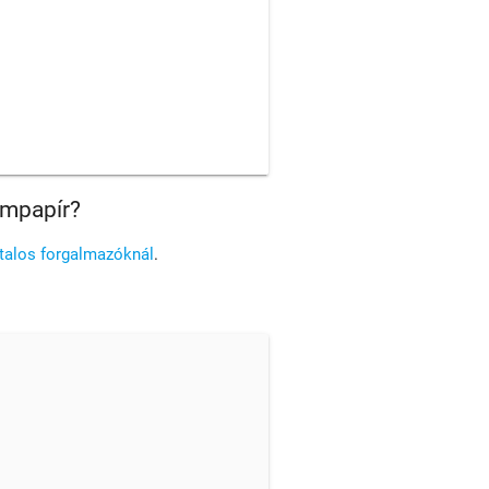
ampapír?
atalos forgalmazóknál
.