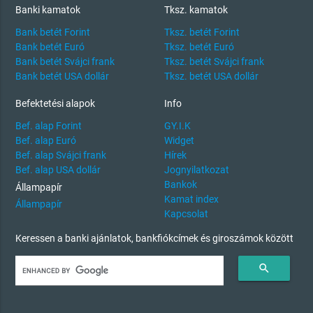
Banki kamatok
Tksz. kamatok
Bank betét Forint
Tksz. betét Forint
Bank betét Euró
Tksz. betét Euró
Bank betét Svájci frank
Tksz. betét Svájci frank
Bank betét USA dollár
Tksz. betét USA dollár
Befektetési alapok
Info
Bef. alap Forint
GY.I.K
Bef. alap Euró
Widget
Bef. alap Svájci frank
Hírek
Bef. alap USA dollár
Jognyilatkozat
Bankok
Állampapír
Kamat index
Állampapír
Kapcsolat
Keressen a banki ajánlatok, bankfiókcímek és giroszámok között
search