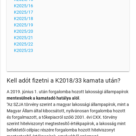
K2025/16
K2025/17
K2025/18
K2025/19
K2025/20
K2025/21
K2025/22
K2025/23
Kell adót fizetni a K2018/33 kamata után?
A 2019. június 1. után forgalomba hozott lakossági állampapírok
mentesülnek a kamatadó hatálya alól
.
"Az SZJA törvény szerint a magyar lakossági állampapírok, mint a
Magyar Állam által kibocsátott, nyilvánosan forgalomba hozott
és forgalmazott, a tőkepiacról szóló 2001. évi CXX. törvény
szerint hitelviszonyt megtestesítő értékpapírok, a lakosság mint
befektetői célpiac részére forgalomba hozott hitelviszonyt