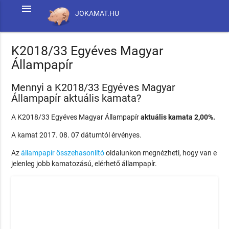
menu
JOKAMAT.HU
K2018/33 Egyéves Magyar
Állampapír
Mennyi a K2018/33 Egyéves Magyar
Állampapír aktuális kamata?
A K2018/33 Egyéves Magyar Állampapír
aktuális kamata 2,00%.
A kamat 2017. 08. 07 dátumtól érvényes.
Az
állampapír összehasonlító
oldalunkon megnézheti, hogy van e
jelenleg jobb kamatozású, elérhető állampapír.