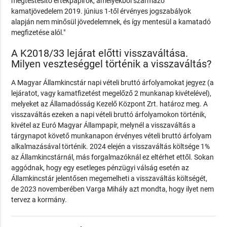
megtestesítő értékpapírok, amelyekből származó
kamatjövedelem 2019. június 1-től érvényes jogszabályok
alapján nem minősül jövedelemnek, és így mentesül a kamatadó
megfizetése alól."
A K2018/33 lejárat előtti visszaváltása.
Milyen veszteséggel történik a visszaváltás?
A Magyar Államkincstár napi vételi bruttó árfolyamokat jegyez (a
lejáratot, vagy kamatfizetést megelőző 2 munkanap kivételével),
melyeket az Államadósság Kezelő Központ Zrt. határoz meg. A
visszaváltás ezeken a napi vételi bruttó árfolyamokon történik,
kivétel az Euró Magyar Állampapír, melynél a visszaváltás a
tárgynapot követő munkanapon érvényes vételi bruttó árfolyam
alkalmazásával történik. 2024 elején a visszaváltás költsége 1%
az Államkincstárnál, más forgalmazóknál ez eltérhet ettől. Sokan
aggódnak, hogy egy esetleges pénzügyi válság esetén az
Államkincstár jelentősen megemelheti a visszaváltás költségét,
de 2023 novemberében Varga Mihály azt mondta, hogy ilyet nem
tervez a kormány.