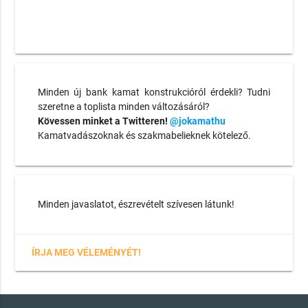
Minden új bank kamat konstrukcióról érdekli? Tudni
szeretne a toplista minden változásáról?
Kövessen minket a Twitteren!
@jokamathu
Kamatvadászoknak és szakmabelieknek kötelező.
Minden javaslatot, észrevételt szívesen látunk!
ÍRJA MEG VÉLEMÉNYÉT!