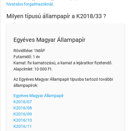
hivatalos forgalmazóknál
.
Milyen típusú állampapír a K2018/33 ?
Egyéves Magyar Állampapír
Rövidítése: 1MÁP
Futamidő: 1 év
Kamat: fix kamatozású, a kamat a lejáratkor fizetendő.
Alapcímlet: 10 000 Ft.
Az Egyéves Magyar Állampapír típusba tartozó további
állampapírok:
Egyéves Magyar Állampapír
K2016/07
K2016/08
K2016/09
K2016/10
K2016/11