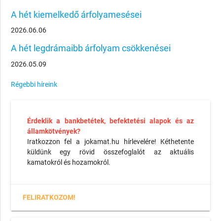
A hét kiemelkedő árfolyamesései
2026.06.06
A hét legdrámaibb árfolyam csökkenései
2026.05.09
Régebbi híreink
Érdeklik a bankbetétek, befektetési alapok és az
államkötvények?
Iratkozzon fel a jokamat.hu hírlevelére! Kéthetente
küldünk egy rövid összefoglalót az aktuális
kamatokról és hozamokról.
FELIRATKOZOM!