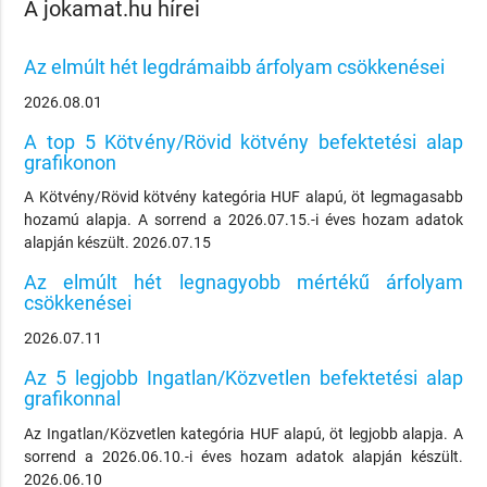
A jokamat.hu hírei
Az elmúlt hét legdrámaibb árfolyam csökkenései
2026.08.01
A top 5 Kötvény/Rövid kötvény befektetési alap
grafikonon
A Kötvény/Rövid kötvény kategória HUF alapú, öt legmagasabb
hozamú alapja. A sorrend a 2026.07.15.-i éves hozam adatok
alapján készült. 2026.07.15
Az elmúlt hét legnagyobb mértékű árfolyam
csökkenései
2026.07.11
Az 5 legjobb Ingatlan/Közvetlen befektetési alap
grafikonnal
Az Ingatlan/Közvetlen kategória HUF alapú, öt legjobb alapja. A
sorrend a 2026.06.10.-i éves hozam adatok alapján készült.
2026.06.10