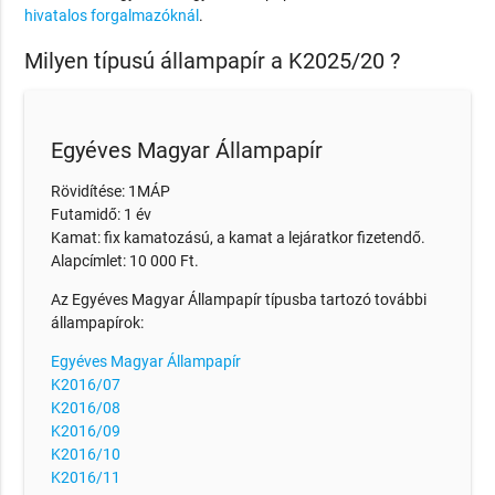
hivatalos forgalmazóknál
.
Milyen típusú állampapír a K2025/20 ?
Egyéves Magyar Állampapír
Rövidítése: 1MÁP
Futamidő: 1 év
Kamat: fix kamatozású, a kamat a lejáratkor fizetendő.
Alapcímlet: 10 000 Ft.
Az Egyéves Magyar Állampapír típusba tartozó további
állampapírok:
Egyéves Magyar Állampapír
K2016/07
K2016/08
K2016/09
K2016/10
K2016/11