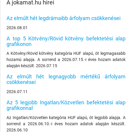
A jokamat.hu hírei
Az elmúlt hét legdrámaibb árfolyam csökkenései
2026.08.01
A top 5 Kötvény/Rövid kötvény befektetési alap
grafikonon
A Kötvény/Rövid kötvény kategória HUF alapú, öt legmagasabb
hozamú alapja. A sorrend a 2026.07.15.-i éves hozam adatok
alapján készült. 2026.07.15
Az elmúlt hét legnagyobb mértékű árfolyam
csökkenései
2026.07.11
Az 5 legjobb Ingatlan/Közvetlen befektetési alap
grafikonnal
Az Ingatlan/Közvetlen kategória HUF alapú, öt legjobb alapja. A
sorrend a 2026.06.10.-i éves hozam adatok alapján készült.
2026.06.10