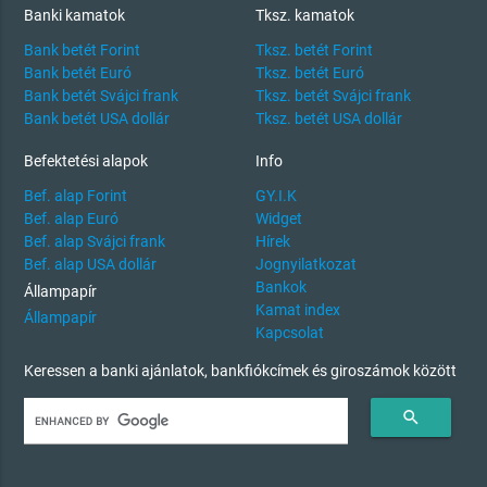
Banki kamatok
Tksz. kamatok
Bank betét Forint
Tksz. betét Forint
Bank betét Euró
Tksz. betét Euró
Bank betét Svájci frank
Tksz. betét Svájci frank
Bank betét USA dollár
Tksz. betét USA dollár
Befektetési alapok
Info
Bef. alap Forint
GY.I.K
Bef. alap Euró
Widget
Bef. alap Svájci frank
Hírek
Bef. alap USA dollár
Jognyilatkozat
Bankok
Állampapír
Kamat index
Állampapír
Kapcsolat
Keressen a banki ajánlatok, bankfiókcímek és giroszámok között
search