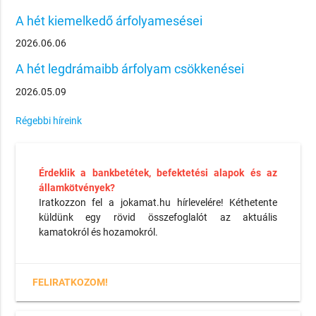
A hét kiemelkedő árfolyamesései
2026.06.06
A hét legdrámaibb árfolyam csökkenései
2026.05.09
Régebbi híreink
Érdeklik a bankbetétek, befektetési alapok és az
államkötvények?
Iratkozzon fel a jokamat.hu hírlevelére! Kéthetente
küldünk egy rövid összefoglalót az aktuális
kamatokról és hozamokról.
FELIRATKOZOM!