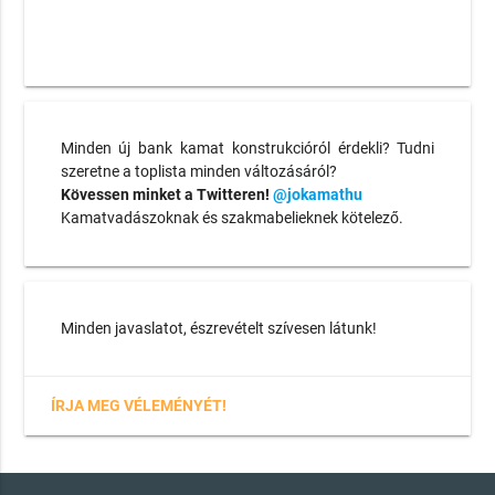
Minden új bank kamat konstrukcióról érdekli? Tudni
szeretne a toplista minden változásáról?
Kövessen minket a Twitteren!
@jokamathu
Kamatvadászoknak és szakmabelieknek kötelező.
Minden javaslatot, észrevételt szívesen látunk!
ÍRJA MEG VÉLEMÉNYÉT!