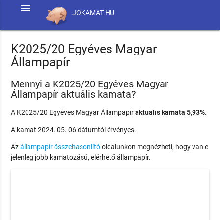
menu
JOKAMAT.HU
K2025/20 Egyéves Magyar
Állampapír
Mennyi a K2025/20 Egyéves Magyar
Állampapír aktuális kamata?
A K2025/20 Egyéves Magyar Állampapír
aktuális kamata 5,93%.
A kamat 2024. 05. 06 dátumtól érvényes.
Az
állampapír összehasonlító
oldalunkon megnézheti, hogy van e
jelenleg jobb kamatozású, elérhető állampapír.