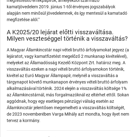
megtestesítő értékpapírok, amelyekből származó
kamatjövedelem 2019. június 1-től érvényes jogszabályok
alapján nem minősül jövedelemnek, és így mentesül a kamatadó
megfizetése alól."
A K2025/20 lejárat előtti visszaváltása.
Milyen veszteséggel történik a visszaváltás?
A Magyar Államkincstár napi vételi bruttó árfolyamokat jegyez (a
lejáratot, vagy kamatfizetést megelőző 2 munkanap kivételével),
melyeket az Államadósság Kezelő Központ Zrt. határoz meg. A
visszaváltás ezeken a napi vételi bruttó árfolyamokon történik,
kivétel az Euró Magyar Állampapír, melynél a visszaváltás a
tárgynapot követő munkanapon érvényes vételi bruttó árfolyam
alkalmazásával történik. 2024 elején a visszaváltás költsége 1%
az Államkincstárnál, más forgalmazóknál ez eltérhet ettől. Sokan
aggódnak, hogy egy esetleges pénzügyi válság esetén az
Államkincstár jelentősen megemelheti a visszaváltás költségét,
de 2023 novemberében Varga Mihály azt mondta, hogy ilyet nem
tervez a kormány.