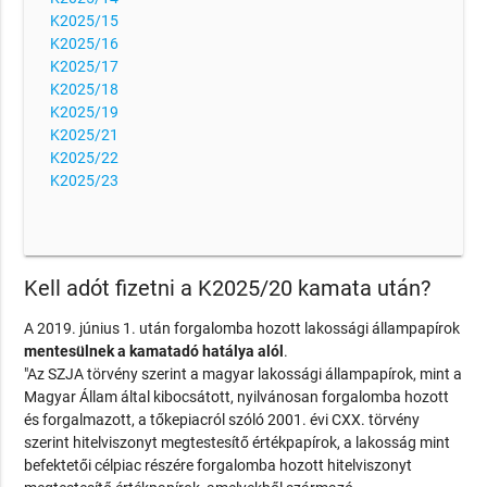
K2025/15
K2025/16
K2025/17
K2025/18
K2025/19
K2025/21
K2025/22
K2025/23
Kell adót fizetni a K2025/20 kamata után?
A 2019. június 1. után forgalomba hozott lakossági állampapírok
mentesülnek a kamatadó hatálya alól
.
"Az SZJA törvény szerint a magyar lakossági állampapírok, mint a
Magyar Állam által kibocsátott, nyilvánosan forgalomba hozott
és forgalmazott, a tőkepiacról szóló 2001. évi CXX. törvény
szerint hitelviszonyt megtestesítő értékpapírok, a lakosság mint
befektetői célpiac részére forgalomba hozott hitelviszonyt