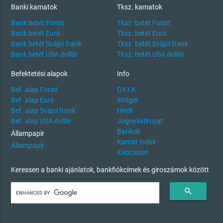
Banki kamatok
Tksz. kamatok
Bank betét Forint
Tksz. betét Forint
Bank betét Euró
Tksz. betét Euró
Bank betét Svájci frank
Tksz. betét Svájci frank
Bank betét USA dollár
Tksz. betét USA dollár
Befektetési alapok
Info
Bef. alap Forint
GY.I.K
Bef. alap Euró
Widget
Bef. alap Svájci frank
Hírek
Bef. alap USA dollár
Jognyilatkozat
Bankok
Állampapír
Kamat index
Állampapír
Kapcsolat
Keressen a banki ajánlatok, bankfiókcímek és giroszámok között
search