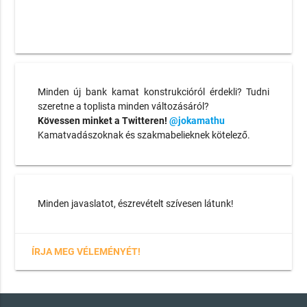
Minden új bank kamat konstrukcióról érdekli? Tudni
szeretne a toplista minden változásáról?
Kövessen minket a Twitteren!
@jokamathu
Kamatvadászoknak és szakmabelieknek kötelező.
Minden javaslatot, észrevételt szívesen látunk!
ÍRJA MEG VÉLEMÉNYÉT!