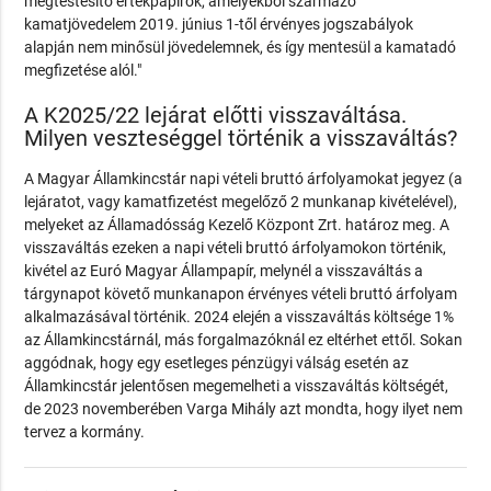
megtestesítő értékpapírok, amelyekből származó
kamatjövedelem 2019. június 1-től érvényes jogszabályok
alapján nem minősül jövedelemnek, és így mentesül a kamatadó
megfizetése alól."
A K2025/22 lejárat előtti visszaváltása.
Milyen veszteséggel történik a visszaváltás?
A Magyar Államkincstár napi vételi bruttó árfolyamokat jegyez (a
lejáratot, vagy kamatfizetést megelőző 2 munkanap kivételével),
melyeket az Államadósság Kezelő Központ Zrt. határoz meg. A
visszaváltás ezeken a napi vételi bruttó árfolyamokon történik,
kivétel az Euró Magyar Állampapír, melynél a visszaváltás a
tárgynapot követő munkanapon érvényes vételi bruttó árfolyam
alkalmazásával történik. 2024 elején a visszaváltás költsége 1%
az Államkincstárnál, más forgalmazóknál ez eltérhet ettől. Sokan
aggódnak, hogy egy esetleges pénzügyi válság esetén az
Államkincstár jelentősen megemelheti a visszaváltás költségét,
de 2023 novemberében Varga Mihály azt mondta, hogy ilyet nem
tervez a kormány.