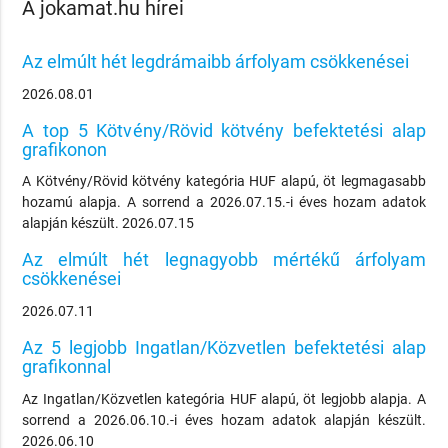
A jokamat.hu hírei
Az elmúlt hét legdrámaibb árfolyam csökkenései
2026.08.01
A top 5 Kötvény/Rövid kötvény befektetési alap
grafikonon
A Kötvény/Rövid kötvény kategória HUF alapú, öt legmagasabb
hozamú alapja. A sorrend a 2026.07.15.-i éves hozam adatok
alapján készült. 2026.07.15
Az elmúlt hét legnagyobb mértékű árfolyam
csökkenései
2026.07.11
Az 5 legjobb Ingatlan/Közvetlen befektetési alap
grafikonnal
Az Ingatlan/Közvetlen kategória HUF alapú, öt legjobb alapja. A
sorrend a 2026.06.10.-i éves hozam adatok alapján készült.
2026.06.10