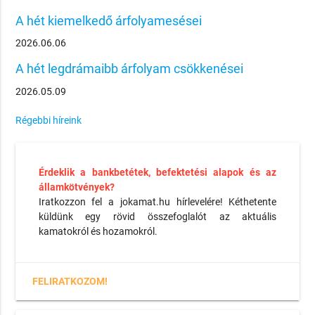
A hét kiemelkedő árfolyamesései
2026.06.06
A hét legdrámaibb árfolyam csökkenései
2026.05.09
Régebbi híreink
Érdeklik a bankbetétek, befektetési alapok és az
államkötvények?
Iratkozzon fel a jokamat.hu hírlevelére! Kéthetente
küldünk egy rövid összefoglalót az aktuális
kamatokról és hozamokról.
FELIRATKOZOM!