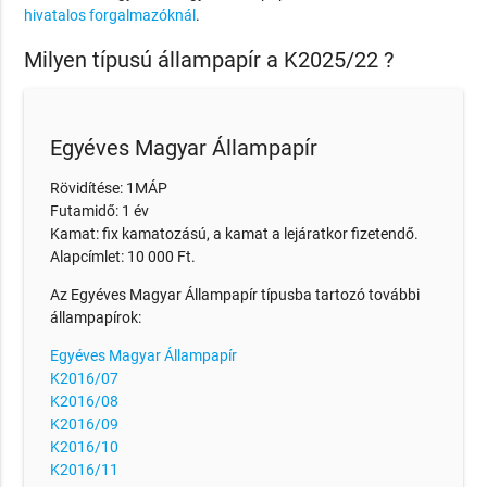
hivatalos forgalmazóknál
.
Milyen típusú állampapír a K2025/22 ?
Egyéves Magyar Állampapír
Rövidítése: 1MÁP
Futamidő: 1 év
Kamat: fix kamatozású, a kamat a lejáratkor fizetendő.
Alapcímlet: 10 000 Ft.
Az Egyéves Magyar Állampapír típusba tartozó további
állampapírok:
Egyéves Magyar Állampapír
K2016/07
K2016/08
K2016/09
K2016/10
K2016/11