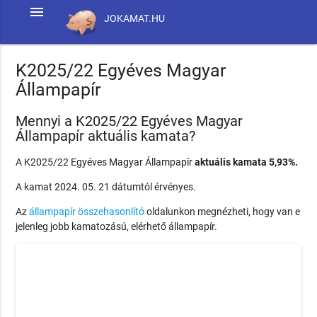
menu
JOKAMAT.HU
K2025/22 Egyéves Magyar
Állampapír
Mennyi a K2025/22 Egyéves Magyar
Állampapír aktuális kamata?
A K2025/22 Egyéves Magyar Állampapír
aktuális kamata 5,93%.
A kamat 2024. 05. 21 dátumtól érvényes.
Az
állampapír összehasonlító
oldalunkon megnézheti, hogy van e
jelenleg jobb kamatozású, elérhető állampapír.