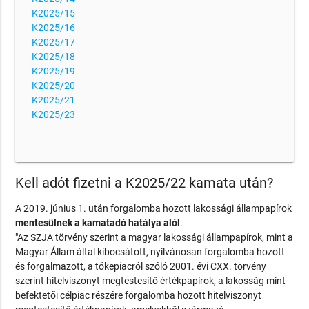
K2025/15
K2025/16
K2025/17
K2025/18
K2025/19
K2025/20
K2025/21
K2025/23
Kell adót fizetni a K2025/22 kamata után?
A 2019. június 1. után forgalomba hozott lakossági állampapírok
mentesülnek a kamatadó hatálya alól
.
"Az SZJA törvény szerint a magyar lakossági állampapírok, mint a
Magyar Állam által kibocsátott, nyilvánosan forgalomba hozott
és forgalmazott, a tőkepiacról szóló 2001. évi CXX. törvény
szerint hitelviszonyt megtestesítő értékpapírok, a lakosság mint
befektetői célpiac részére forgalomba hozott hitelviszonyt