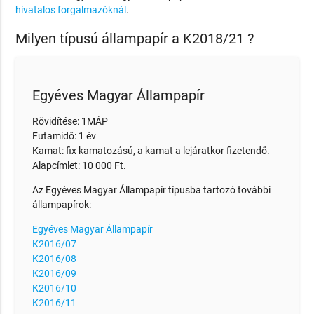
hivatalos forgalmazóknál
.
Milyen típusú állampapír a K2018/21 ?
Egyéves Magyar Állampapír
Rövidítése: 1MÁP
Futamidő: 1 év
Kamat: fix kamatozású, a kamat a lejáratkor fizetendő.
Alapcímlet: 10 000 Ft.
Az Egyéves Magyar Állampapír típusba tartozó további
állampapírok:
Egyéves Magyar Állampapír
K2016/07
K2016/08
K2016/09
K2016/10
K2016/11