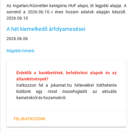
Az Ingatlan/Közvetlen kategória HUF alapú, öt legjobb alapja. A
sorrend a 2026.06.10.-i éves hozam adatok alapján készült.
2026.06.10
A hét kiemelkedő árfolyamesései
2026.06.06
Régebbi híreink
Érdeklik a bankbetétek, befektetési alapok és az
államkötvények?
Iratkozzon fel a jokamat.hu hírlevelére! Kéthetente
küldünk egy rövid összefoglalót az aktuális
kamatokról és hozamokról.
FELIRATKOZOM!