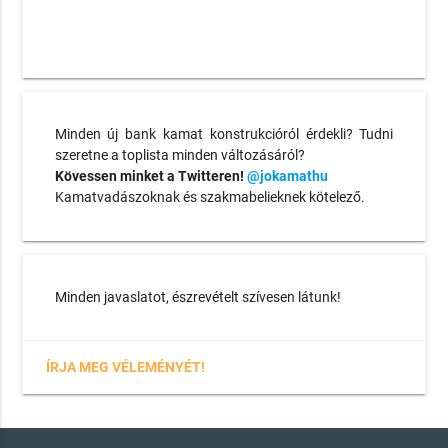
Minden új bank kamat konstrukcióról érdekli? Tudni
szeretne a toplista minden változásáról?
Kövessen minket a Twitteren!
@jokamathu
Kamatvadászoknak és szakmabelieknek kötelező.
Minden javaslatot, észrevételt szívesen látunk!
ÍRJA MEG VÉLEMÉNYÉT!