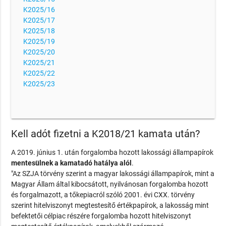
K2025/16
K2025/17
K2025/18
K2025/19
K2025/20
K2025/21
K2025/22
K2025/23
Kell adót fizetni a K2018/21 kamata után?
A 2019. június 1. után forgalomba hozott lakossági állampapírok
mentesülnek a kamatadó hatálya alól
.
"Az SZJA törvény szerint a magyar lakossági állampapírok, mint a
Magyar Állam által kibocsátott, nyilvánosan forgalomba hozott
és forgalmazott, a tőkepiacról szóló 2001. évi CXX. törvény
szerint hitelviszonyt megtestesítő értékpapírok, a lakosság mint
befektetői célpiac részére forgalomba hozott hitelviszonyt