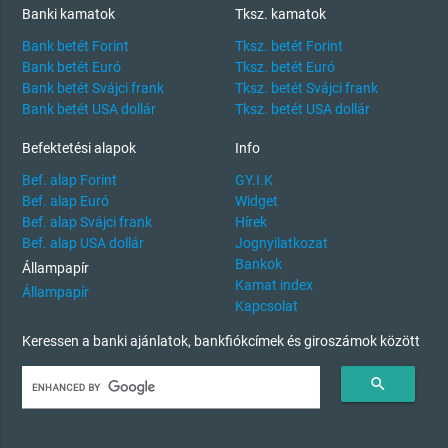
Banki kamatok
Tksz. kamatok
Bank betét Forint
Tksz. betét Forint
Bank betét Euró
Tksz. betét Euró
Bank betét Svájci frank
Tksz. betét Svájci frank
Bank betét USA dollár
Tksz. betét USA dollár
Befektetési alapok
Info
Bef. alap Forint
GY.I.K
Bef. alap Euró
Widget
Bef. alap Svájci frank
Hírek
Bef. alap USA dollár
Jognyilatkozat
Bankok
Állampapír
Kamat index
Állampapír
Kapcsolat
Keressen a banki ajánlatok, bankfiókcímek és giroszámok között
search