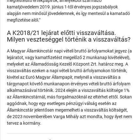
megtestesítő értékpapírok, amelyekből származó
kamatjövedelem 2019. június 1-től érvényes jogszabályok
alapján nem minősül jövedelemnek, és így mentesül a kamatadó
megfizetése alól."
A K2018/21 lejárat előtti visszaváltása.
Milyen veszteséggel történik a visszaváltás?
A Magyar Államkincstár napi vételi bruttó árfolyamokat jegyez (a
lejáratot, vagy kamatfizetést megelőző 2 munkanap kivételével),
melyeket az Államadósság Kezelő Központ Zrt. határoz meg. A
visszaváltás ezeken a napi vételi bruttó árfolyamokon történik,
kivétel az Euró Magyar Állampapír, melynél a visszaváltás a
tárgynapot követő munkanapon érvényes vételi bruttó árfolyam
alkalmazásával történik. 2024 elején a visszaváltás költsége 1%
az Államkincstárnál, más forgalmazóknál ez eltérhet ettől. Sokan
aggódnak, hogy egy esetleges pénzügyi válság esetén az
Államkincstár jelentősen megemelheti a visszaváltás költségét,
de 2023 novemberében Varga Mihály azt mondta, hogy ilyet nem
tervez a kormány.