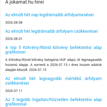
A jokamat.hu hírei
Az elmúlt hét nap legdrámaibb árfolyamesései
2026.08.08
Az elmúlt hét legdrámaibb árfolyam csökkenései
2026.08.01
A top 5 Kötvény/Rövid kötvény befektetési alap
grafikonon
A Kötvény/Rövid kötvény kategória HUF alapú, öt legmagasabb
hozamú alapja. A sorrend a 2026.07.15.-i éves hozam adatok
alapján készült. 2026.07.15
Az elmúlt hét legnagyobb mértékű árfolyam
csökkenései
2026.07.11
Az 5 legjobb Ingatlan/Közvetlen befektetési alap
grafikonnal