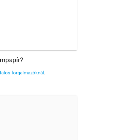
ampapír?
atalos forgalmazóknál
.