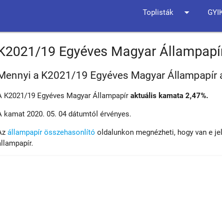
arrow_drop_down
Toplisták
GYI
K2021/19 Egyéves Magyar Állampapí
Mennyi a K2021/19 Egyéves Magyar Állampapír 
A K2021/19 Egyéves Magyar Állampapír
aktuális kamata 2,47%.
A kamat 2020. 05. 04 dátumtól érvényes.
Az
állampapír összehasonlító
oldalunkon megnézheti, hogy van e je
állampapír.