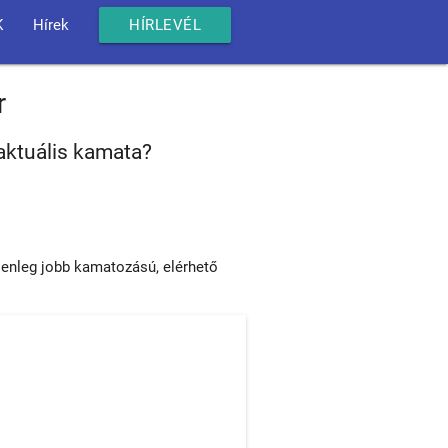
K
Hírek
HÍRLEVÉL
r
aktuális kamata?
lenleg jobb kamatozású, elérhető