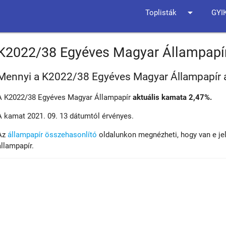
arrow_drop_down
Toplisták
GYI
K2022/38 Egyéves Magyar Állampapí
Mennyi a K2022/38 Egyéves Magyar Állampapír 
A K2022/38 Egyéves Magyar Állampapír
aktuális kamata 2,47%.
A kamat 2021. 09. 13 dátumtól érvényes.
Az
állampapír összehasonlító
oldalunkon megnézheti, hogy van e je
állampapír.