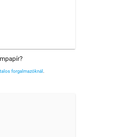
ampapír?
atalos forgalmazóknál
.