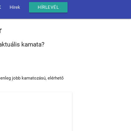
K
Hírek
HÍRLEVÉL
r
aktuális kamata?
lenleg jobb kamatozású, elérhető