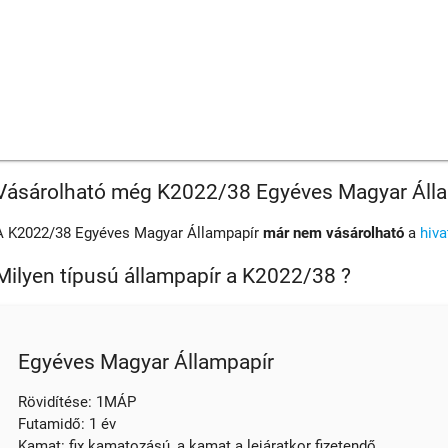
Vásárolható még K2022/38 Egyéves Magyar Áll
A K2022/38 Egyéves Magyar Állampapír
már nem vásárolható
a
hiv
Milyen típusú állampapír a K2022/38 ?
Egyéves Magyar Állampapír
Rövidítése: 1MÁP
Futamidő: 1 év
Kamat: fix kamatozású, a kamat a lejáratkor fizetendő.