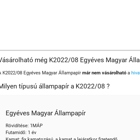
Vásárolható még K2022/08 Egyéves Magyar Áll
A K2022/08 Egyéves Magyar Állampapír
már nem vásárolható
a
hiv
Milyen típusú állampapír a K2022/08 ?
Egyéves Magyar Állampapír
Rövidítése: 1MÁP
Futamidő: 1 év
Kamat: fix kamatozású, a kamat a lejáratkor fizetendő.