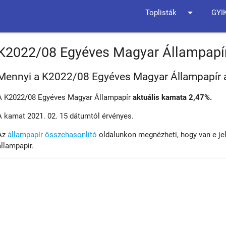
arrow_drop_down
Toplisták
GYI
K2022/08 Egyéves Magyar Állampapí
Mennyi a K2022/08 Egyéves Magyar Állampapír 
A K2022/08 Egyéves Magyar Állampapír
aktuális kamata 2,47%.
A kamat 2021. 02. 15 dátumtól érvényes.
Az
állampapír összehasonlító
oldalunkon megnézheti, hogy van e je
állampapír.