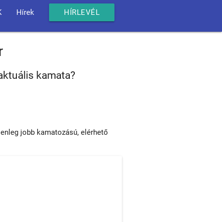
K
Hírek
HÍRLEVÉL
r
aktuális kamata?
lenleg jobb kamatozású, elérhető