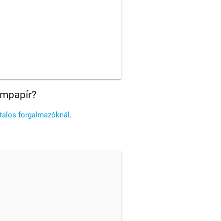
ampapír?
atalos forgalmazóknál
.