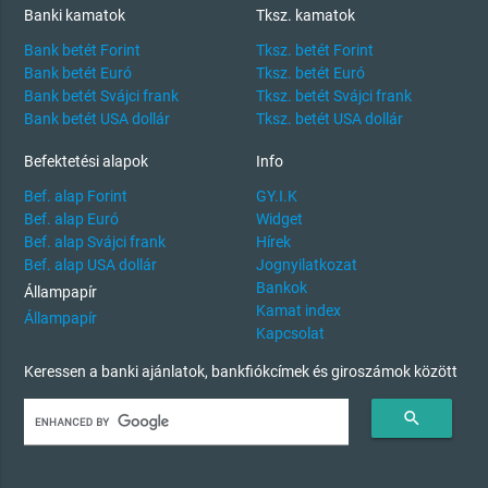
Banki kamatok
Tksz. kamatok
Bank betét Forint
Tksz. betét Forint
Bank betét Euró
Tksz. betét Euró
Bank betét Svájci frank
Tksz. betét Svájci frank
Bank betét USA dollár
Tksz. betét USA dollár
Befektetési alapok
Info
Bef. alap Forint
GY.I.K
Bef. alap Euró
Widget
Bef. alap Svájci frank
Hírek
Bef. alap USA dollár
Jognyilatkozat
Bankok
Állampapír
Kamat index
Állampapír
Kapcsolat
Keressen a banki ajánlatok, bankfiókcímek és giroszámok között
search