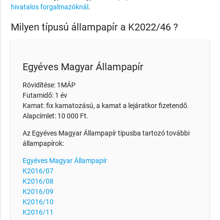
hivatalos forgalmazóknál
.
Milyen típusú állampapír a K2022/46 ?
Egyéves Magyar Állampapír
Rövidítése: 1MÁP
Futamidő: 1 év
Kamat: fix kamatozású, a kamat a lejáratkor fizetendő.
Alapcímlet: 10 000 Ft.
Az Egyéves Magyar Állampapír típusba tartozó további
állampapírok:
Egyéves Magyar Állampapír
K2016/07
K2016/08
K2016/09
K2016/10
K2016/11