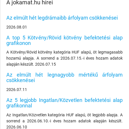
A jokamat.hu hírei
Az elmúlt hét legdrámaibb árfolyam csökkenései
2026.08.01
A top 5 Kötvény/Rövid kötvény befektetési alap
grafikonon
A Kötvény/Rövid kötvény kategória HUF alapú, öt legmagasabb
hozamú alapja. A sorrend a 2026.07.15.-i éves hozam adatok
alapján készült. 2026.07.15
Az elmúlt hét legnagyobb mértékű árfolyam
csökkenései
2026.07.11
Az 5 legjobb Ingatlan/Közvetlen befektetési alap
grafikonnal
Az Ingatlan/Közvetlen kategória HUF alapú, öt legjobb alapja. A
sorrend a 2026.06.10.-i éves hozam adatok alapján készült.
2026.06.10