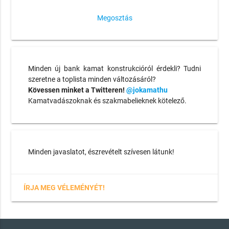
Megosztás
Minden új bank kamat konstrukcióról érdekli? Tudni
szeretne a toplista minden változásáról?
Kövessen minket a Twitteren!
@jokamathu
Kamatvadászoknak és szakmabelieknek kötelező.
Minden javaslatot, észrevételt szívesen látunk!
ÍRJA MEG VÉLEMÉNYÉT!