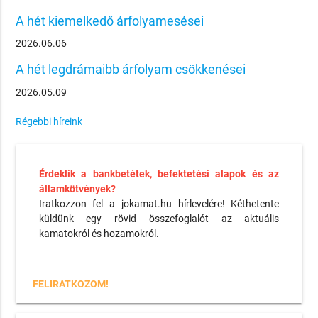
A hét kiemelkedő árfolyamesései
2026.06.06
A hét legdrámaibb árfolyam csökkenései
2026.05.09
Régebbi híreink
Érdeklik a bankbetétek, befektetési alapok és az
államkötvények?
Iratkozzon fel a jokamat.hu hírlevelére! Kéthetente
küldünk egy rövid összefoglalót az aktuális
kamatokról és hozamokról.
FELIRATKOZOM!