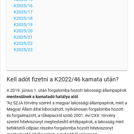
K2025/16
K2025/17
K2025/18
K2025/19
K2025/20
K2025/21
K2025/22
K2025/23
Kell adót fizetni a K2022/46 kamata után?
A 2019. június 1. után forgalomba hozott lakossági állampapírok
mentesülnek a kamatadó hatálya alól
.
"Az SZJA törvény szerint a magyar lakossági állampapírok, mint a
Magyar Állam által kibocsátott, nyilvánosan forgalomba hozott
és forgalmazott, a tőkepiacról szóló 2001. évi CXX. törvény
szerint hitelviszonyt megtestesítő értékpapírok, a lakosság mint
befektetői célpiac részére forgalomba hozott hitelviszonyt