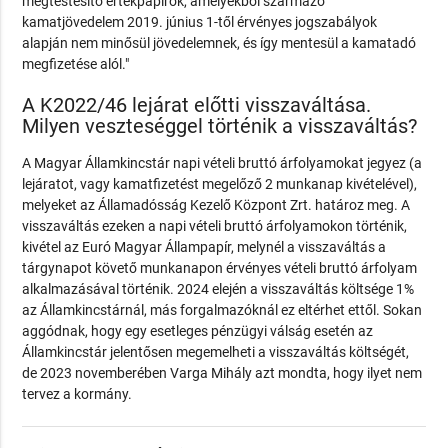
megtestesítő értékpapírok, amelyekből származó
kamatjövedelem 2019. június 1-től érvényes jogszabályok
alapján nem minősül jövedelemnek, és így mentesül a kamatadó
megfizetése alól."
A K2022/46 lejárat előtti visszaváltása.
Milyen veszteséggel történik a visszaváltás?
A Magyar Államkincstár napi vételi bruttó árfolyamokat jegyez (a
lejáratot, vagy kamatfizetést megelőző 2 munkanap kivételével),
melyeket az Államadósság Kezelő Központ Zrt. határoz meg. A
visszaváltás ezeken a napi vételi bruttó árfolyamokon történik,
kivétel az Euró Magyar Állampapír, melynél a visszaváltás a
tárgynapot követő munkanapon érvényes vételi bruttó árfolyam
alkalmazásával történik. 2024 elején a visszaváltás költsége 1%
az Államkincstárnál, más forgalmazóknál ez eltérhet ettől. Sokan
aggódnak, hogy egy esetleges pénzügyi válság esetén az
Államkincstár jelentősen megemelheti a visszaváltás költségét,
de 2023 novemberében Varga Mihály azt mondta, hogy ilyet nem
tervez a kormány.