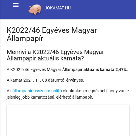
menu
JOKAMAT.HU
K2022/46 Egyéves Magyar
Állampapír
Mennyi a K2022/46 Egyéves Magyar
Állampapír aktuális kamata?
A K2022/46 Egyéves Magyar Állampapír
aktuális kamata 2,47%.
A kamat 2021. 11. 08 dátumtól érvényes.
Az
állampapír összehasonlító
oldalunkon megnézheti, hogy van e
jelenleg jobb kamatozású, elérhető állampapír.