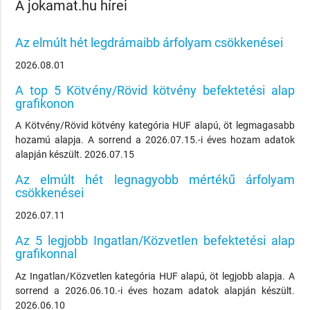
A jokamat.hu hírei
Az elmúlt hét legdrámaibb árfolyam csökkenései
2026.08.01
A top 5 Kötvény/Rövid kötvény befektetési alap
grafikonon
A Kötvény/Rövid kötvény kategória HUF alapú, öt legmagasabb
hozamú alapja. A sorrend a 2026.07.15.-i éves hozam adatok
alapján készült. 2026.07.15
Az elmúlt hét legnagyobb mértékű árfolyam
csökkenései
2026.07.11
Az 5 legjobb Ingatlan/Közvetlen befektetési alap
grafikonnal
Az Ingatlan/Közvetlen kategória HUF alapú, öt legjobb alapja. A
sorrend a 2026.06.10.-i éves hozam adatok alapján készült.
2026.06.10