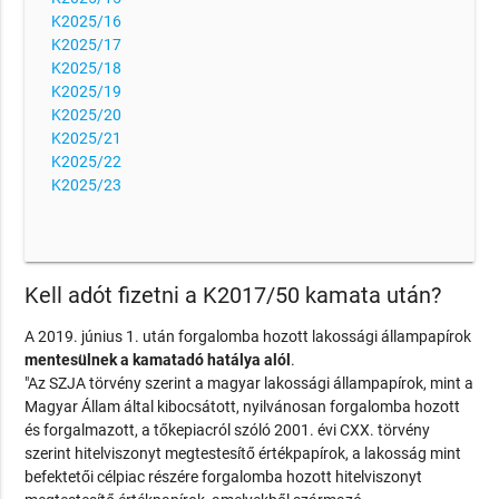
K2025/16
K2025/17
K2025/18
K2025/19
K2025/20
K2025/21
K2025/22
K2025/23
Kell adót fizetni a K2017/50 kamata után?
A 2019. június 1. után forgalomba hozott lakossági állampapírok
mentesülnek a kamatadó hatálya alól
.
"Az SZJA törvény szerint a magyar lakossági állampapírok, mint a
Magyar Állam által kibocsátott, nyilvánosan forgalomba hozott
és forgalmazott, a tőkepiacról szóló 2001. évi CXX. törvény
szerint hitelviszonyt megtestesítő értékpapírok, a lakosság mint
befektetői célpiac részére forgalomba hozott hitelviszonyt