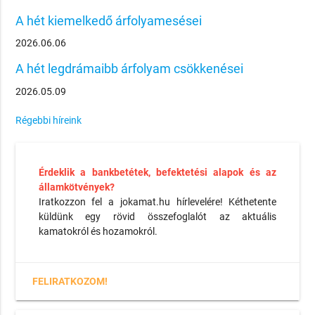
A hét kiemelkedő árfolyamesései
2026.06.06
A hét legdrámaibb árfolyam csökkenései
2026.05.09
Régebbi híreink
Érdeklik a bankbetétek, befektetési alapok és az
államkötvények?
Iratkozzon fel a jokamat.hu hírlevelére! Kéthetente
küldünk egy rövid összefoglalót az aktuális
kamatokról és hozamokról.
FELIRATKOZOM!