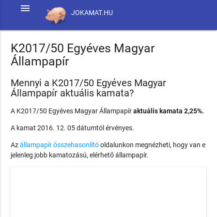
menu
JOKAMAT.HU
K2017/50 Egyéves Magyar
Állampapír
Mennyi a K2017/50 Egyéves Magyar
Állampapír aktuális kamata?
A K2017/50 Egyéves Magyar Állampapír
aktuális kamata 2,25%.
A kamat 2016. 12. 05 dátumtól érvényes.
Az
állampapír összehasonlító
oldalunkon megnézheti, hogy van e
jelenleg jobb kamatozású, elérhető állampapír.