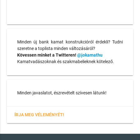
Minden új bank kamat konstrukcióról érdekli? Tudni
szeretne a toplista minden változásáról?
Kövessen minket a Twitteren!
@jokamathu
Kamatvadászoknak és szakmabelieknek kötelező.
Minden javaslatot, észrevételt szívesen látunk!
ÍRJA MEG VÉLEMÉNYÉT!