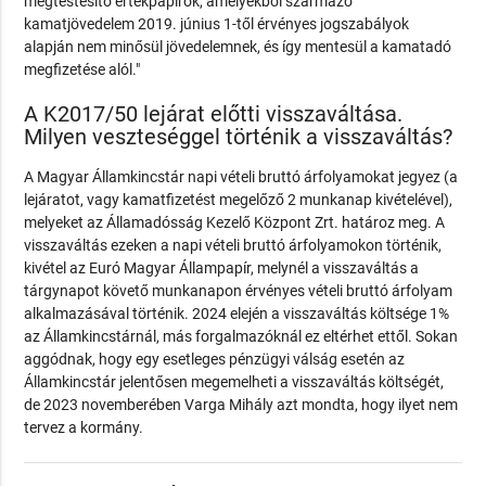
megtestesítő értékpapírok, amelyekből származó
kamatjövedelem 2019. június 1-től érvényes jogszabályok
alapján nem minősül jövedelemnek, és így mentesül a kamatadó
megfizetése alól."
A K2017/50 lejárat előtti visszaváltása.
Milyen veszteséggel történik a visszaváltás?
A Magyar Államkincstár napi vételi bruttó árfolyamokat jegyez (a
lejáratot, vagy kamatfizetést megelőző 2 munkanap kivételével),
melyeket az Államadósság Kezelő Központ Zrt. határoz meg. A
visszaváltás ezeken a napi vételi bruttó árfolyamokon történik,
kivétel az Euró Magyar Állampapír, melynél a visszaváltás a
tárgynapot követő munkanapon érvényes vételi bruttó árfolyam
alkalmazásával történik. 2024 elején a visszaváltás költsége 1%
az Államkincstárnál, más forgalmazóknál ez eltérhet ettől. Sokan
aggódnak, hogy egy esetleges pénzügyi válság esetén az
Államkincstár jelentősen megemelheti a visszaváltás költségét,
de 2023 novemberében Varga Mihály azt mondta, hogy ilyet nem
tervez a kormány.