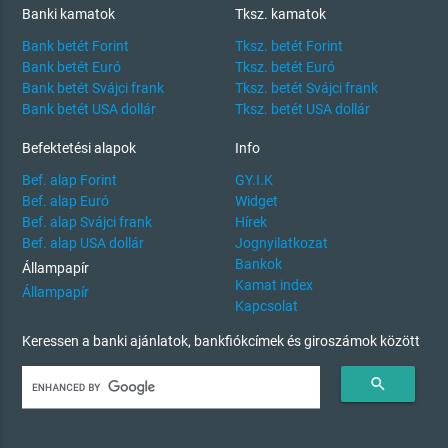
Banki kamatok
Tksz. kamatok
Bank betét Forint
Tksz. betét Forint
Bank betét Euró
Tksz. betét Euró
Bank betét Svájci frank
Tksz. betét Svájci frank
Bank betét USA dollár
Tksz. betét USA dollár
Befektetési alapok
Info
Bef. alap Forint
GY.I.K
Bef. alap Euró
Widget
Bef. alap Svájci frank
Hírek
Bef. alap USA dollár
Jognyilatkozat
Bankok
Állampapír
Kamat index
Állampapír
Kapcsolat
Keressen a banki ajánlatok, bankfiókcímek és giroszámok között
search