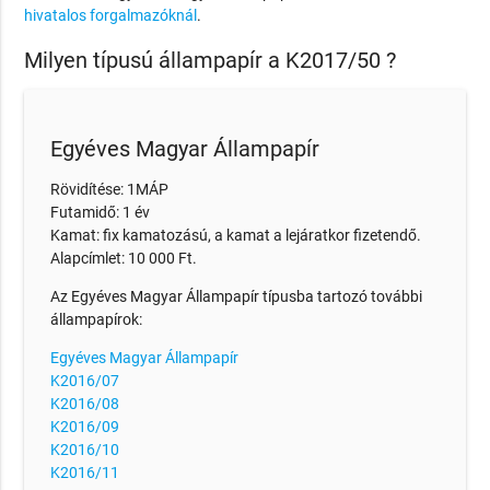
hivatalos forgalmazóknál
.
Milyen típusú állampapír a K2017/50 ?
Egyéves Magyar Állampapír
Rövidítése: 1MÁP
Futamidő: 1 év
Kamat: fix kamatozású, a kamat a lejáratkor fizetendő.
Alapcímlet: 10 000 Ft.
Az Egyéves Magyar Állampapír típusba tartozó további
állampapírok:
Egyéves Magyar Állampapír
K2016/07
K2016/08
K2016/09
K2016/10
K2016/11