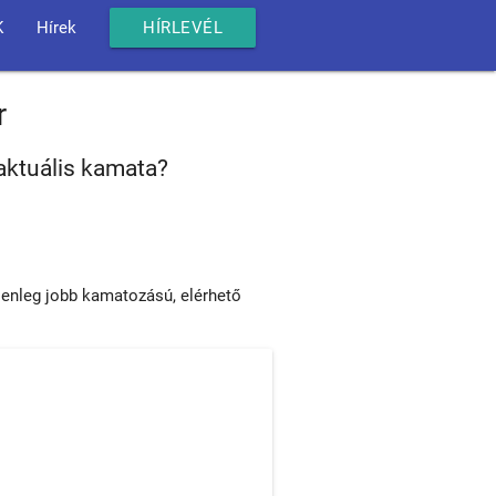
K
Hírek
HÍRLEVÉL
r
aktuális kamata?
lenleg jobb kamatozású, elérhető