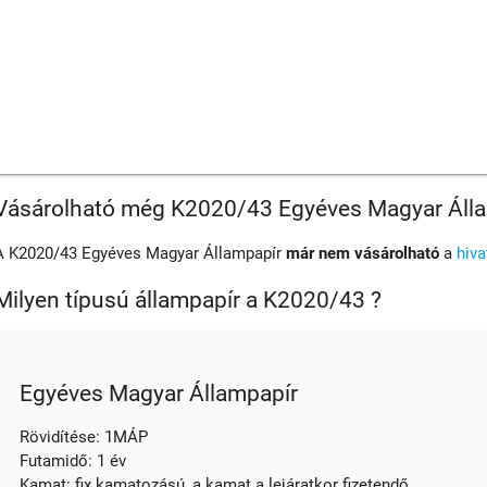
Vásárolható még K2020/43 Egyéves Magyar Áll
A K2020/43 Egyéves Magyar Állampapír
már nem vásárolható
a
hiv
Milyen típusú állampapír a K2020/43 ?
Egyéves Magyar Állampapír
Rövidítése: 1MÁP
Futamidő: 1 év
Kamat: fix kamatozású, a kamat a lejáratkor fizetendő.