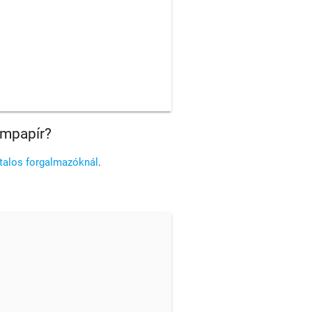
ampapír?
atalos forgalmazóknál
.