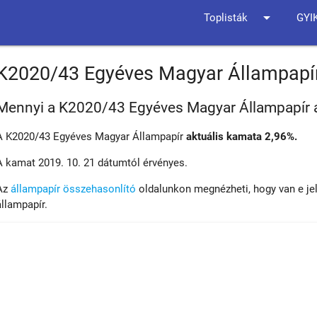
arrow_drop_down
Toplisták
GYI
K2020/43 Egyéves Magyar Állampapí
Mennyi a K2020/43 Egyéves Magyar Állampapír 
A K2020/43 Egyéves Magyar Állampapír
aktuális kamata 2,96%.
A kamat 2019. 10. 21 dátumtól érvényes.
Az
állampapír összehasonlító
oldalunkon megnézheti, hogy van e je
állampapír.