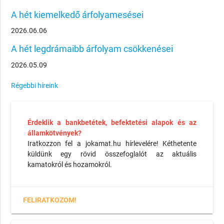
A hét kiemelkedő árfolyamesései
2026.06.06
A hét legdrámaibb árfolyam csökkenései
2026.05.09
Régebbi híreink
Érdeklik a bankbetétek, befektetési alapok és az
államkötvények?
Iratkozzon fel a jokamat.hu hírlevelére! Kéthetente
küldünk egy rövid összefoglalót az aktuális
kamatokról és hozamokról.
FELIRATKOZOM!