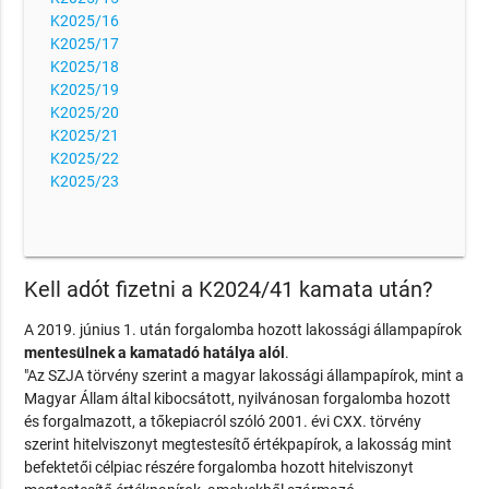
K2025/16
K2025/17
K2025/18
K2025/19
K2025/20
K2025/21
K2025/22
K2025/23
Kell adót fizetni a K2024/41 kamata után?
A 2019. június 1. után forgalomba hozott lakossági állampapírok
mentesülnek a kamatadó hatálya alól
.
"Az SZJA törvény szerint a magyar lakossági állampapírok, mint a
Magyar Állam által kibocsátott, nyilvánosan forgalomba hozott
és forgalmazott, a tőkepiacról szóló 2001. évi CXX. törvény
szerint hitelviszonyt megtestesítő értékpapírok, a lakosság mint
befektetői célpiac részére forgalomba hozott hitelviszonyt