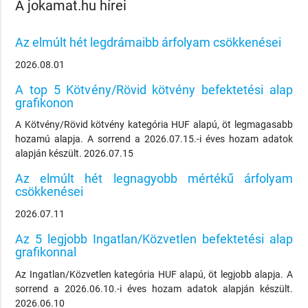
A jokamat.hu hírei
Az elmúlt hét legdrámaibb árfolyam csökkenései
2026.08.01
A top 5 Kötvény/Rövid kötvény befektetési alap
grafikonon
A Kötvény/Rövid kötvény kategória HUF alapú, öt legmagasabb
hozamú alapja. A sorrend a 2026.07.15.-i éves hozam adatok
alapján készült. 2026.07.15
Az elmúlt hét legnagyobb mértékű árfolyam
csökkenései
2026.07.11
Az 5 legjobb Ingatlan/Közvetlen befektetési alap
grafikonnal
Az Ingatlan/Közvetlen kategória HUF alapú, öt legjobb alapja. A
sorrend a 2026.06.10.-i éves hozam adatok alapján készült.
2026.06.10