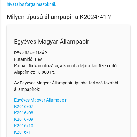
hivatalos forgalmazóknál
.
Milyen típusú állampapír a K2024/41 ?
Egyéves Magyar Állampapír
Rövidítése: 1MÁP
Futamidő: 1 év
Kamat: fix kamatozású, a kamat a lejáratkor fizetendő.
Alapcímlet: 10 000 Ft.
Az Egyéves Magyar Állampapír típusba tartozó további
állampapírok:
Egyéves Magyar Állampapír
K2016/07
K2016/08
K2016/09
K2016/10
K2016/11