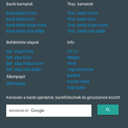
Banki kamatok
Tksz. kamatok
Bank betét Forint
Tksz. betét Forint
Bank betét Euró
Tksz. betét Euró
Bank betét Svájci frank
Tksz. betét Svájci frank
Bank betét USA dollár
Tksz. betét USA dollár
Befektetési alapok
Info
Bef. alap Forint
GY.I.K
Bef. alap Euró
Widget
Bef. alap Svájci frank
Hírek
Bef. alap USA dollár
Jognyilatkozat
Bankok
Állampapír
Kamat index
Állampapír
Kapcsolat
Keressen a banki ajánlatok, bankfiókcímek és giroszámok között
search