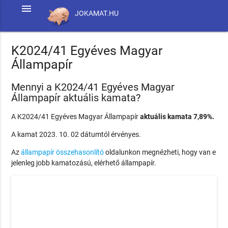
menu
JOKAMAT.HU
K2024/41 Egyéves Magyar
Állampapír
Mennyi a K2024/41 Egyéves Magyar
Állampapír aktuális kamata?
A K2024/41 Egyéves Magyar Állampapír
aktuális kamata 7,89%.
A kamat 2023. 10. 02 dátumtól érvényes.
Az
állampapír összehasonlító
oldalunkon megnézheti, hogy van e
jelenleg jobb kamatozású, elérhető állampapír.