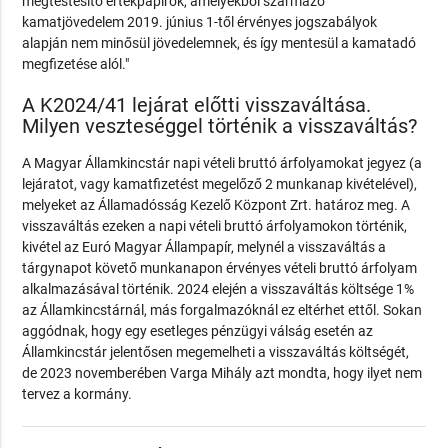
megtestesítő értékpapírok, amelyekből származó
kamatjövedelem 2019. június 1-től érvényes jogszabályok
alapján nem minősül jövedelemnek, és így mentesül a kamatadó
megfizetése alól."
A K2024/41 lejárat előtti visszaváltása.
Milyen veszteséggel történik a visszaváltás?
A Magyar Államkincstár napi vételi bruttó árfolyamokat jegyez (a
lejáratot, vagy kamatfizetést megelőző 2 munkanap kivételével),
melyeket az Államadósság Kezelő Központ Zrt. határoz meg. A
visszaváltás ezeken a napi vételi bruttó árfolyamokon történik,
kivétel az Euró Magyar Állampapír, melynél a visszaváltás a
tárgynapot követő munkanapon érvényes vételi bruttó árfolyam
alkalmazásával történik. 2024 elején a visszaváltás költsége 1%
az Államkincstárnál, más forgalmazóknál ez eltérhet ettől. Sokan
aggódnak, hogy egy esetleges pénzügyi válság esetén az
Államkincstár jelentősen megemelheti a visszaváltás költségét,
de 2023 novemberében Varga Mihály azt mondta, hogy ilyet nem
tervez a kormány.