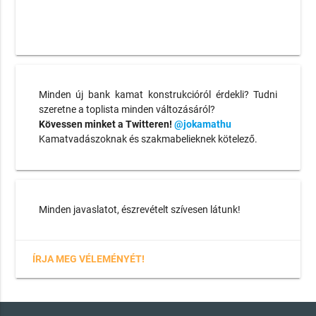
Minden új bank kamat konstrukcióról érdekli? Tudni
szeretne a toplista minden változásáról?
Kövessen minket a Twitteren!
@jokamathu
Kamatvadászoknak és szakmabelieknek kötelező.
Minden javaslatot, észrevételt szívesen látunk!
ÍRJA MEG VÉLEMÉNYÉT!