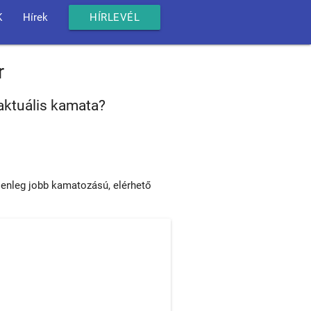
K
Hírek
HÍRLEVÉL
r
aktuális kamata?
lenleg jobb kamatozású, elérhető