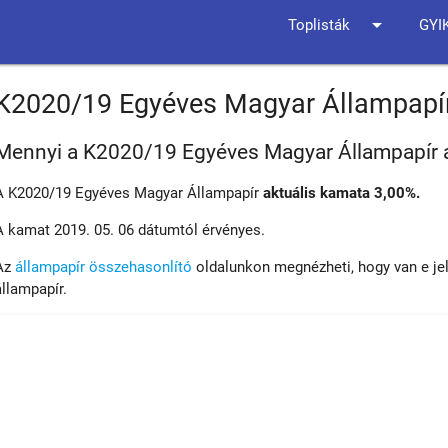
arrow_drop_down
Toplisták
GYI
K2020/19 Egyéves Magyar Állampapí
Mennyi a K2020/19 Egyéves Magyar Állampapír 
A K2020/19 Egyéves Magyar Állampapír
aktuális kamata 3,00%.
A kamat 2019. 05. 06 dátumtól érvényes.
Az
állampapír összehasonlító
oldalunkon megnézheti, hogy van e je
állampapír.