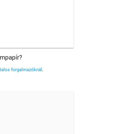
ampapír?
atalos forgalmazóknál
.