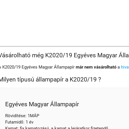
Vásárolható még K2020/19 Egyéves Magyar Áll
A K2020/19 Egyéves Magyar Állampapír
már nem vásárolható
a
hiv
Milyen típusú állampapír a K2020/19 ?
Egyéves Magyar Állampapír
Rövidítése: 1MÁP
Futamidő: 1 év
Kamat: fix kamatozású, a kamat a lejáratkor fizetendő.