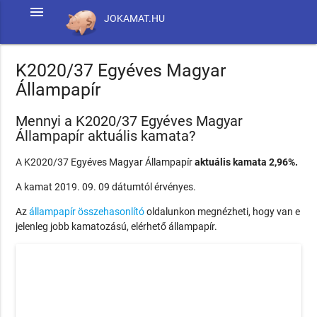
menu
JOKAMAT.HU
K2020/37 Egyéves Magyar
Állampapír
Mennyi a K2020/37 Egyéves Magyar
Állampapír aktuális kamata?
A K2020/37 Egyéves Magyar Állampapír
aktuális kamata 2,96%.
A kamat 2019. 09. 09 dátumtól érvényes.
Az
állampapír összehasonlító
oldalunkon megnézheti, hogy van e
jelenleg jobb kamatozású, elérhető állampapír.