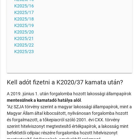
K2025/16
K2025/17
K2025/18
K2025/19
K2025/20
K2025/21
K2025/22
K2025/23
Kell adót fizetni a K2020/37 kamata után?
A 2019. június 1. után forgalomba hozott lakossági állampapírok
mentesülnek a kamatadó hatálya alól
.
"Az SZJA törvény szerint a magyar lakossági állampapírok, mint a
Magyar Állam által kibocsátott, nyilvánosan forgalomba hozott
és forgalmazott, a tőkepiacról szóló 2001. évi CXX. törvény
szerint hitelviszonyt megtestesítő értékpapírok, a lakosság mint
befektetői célpiac részére forgalomba hozott hitelviszonyt