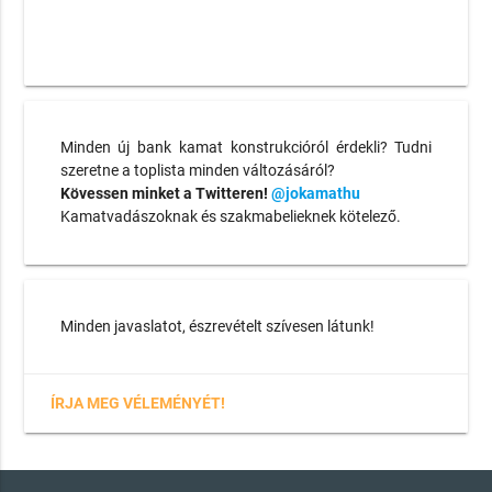
Minden új bank kamat konstrukcióról érdekli? Tudni
szeretne a toplista minden változásáról?
Kövessen minket a Twitteren!
@jokamathu
Kamatvadászoknak és szakmabelieknek kötelező.
Minden javaslatot, észrevételt szívesen látunk!
ÍRJA MEG VÉLEMÉNYÉT!