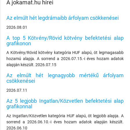
A jokamat.hu hírei
Az elmúlt hét legdrámaibb árfolyam csökkenései
2026.08.01
A top 5 Kötvény/Rövid kötvény befektetési alap
grafikonon
A Kötvény/Rövid kötvény kategória HUF alapú, öt legmagasabb
hozamú alapja. A sorrend a 2026.07.15.-i éves hozam adatok
alapján készült. 2026.07.15
Az elmúlt hét legnagyobb mértékű árfolyam
csökkenései
2026.07.11
Az 5 legjobb Ingatlan/Közvetlen befektetési alap
grafikonnal
Az Ingatlan/Közvetlen kategória HUF alapú, öt legjobb alapja. A
sorrend a 2026.06.10.-i éves hozam adatok alapján készült.
2026.06.10