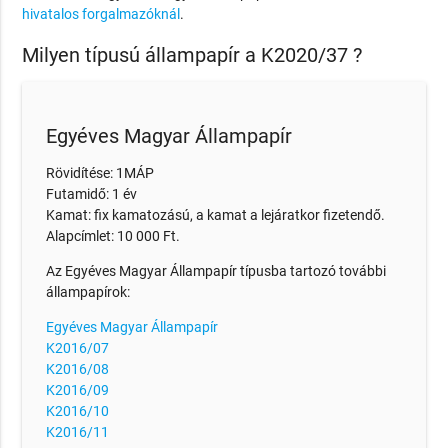
hivatalos forgalmazóknál
.
Milyen típusú állampapír a K2020/37 ?
Egyéves Magyar Állampapír
Rövidítése: 1MÁP
Futamidő: 1 év
Kamat: fix kamatozású, a kamat a lejáratkor fizetendő.
Alapcímlet: 10 000 Ft.
Az Egyéves Magyar Állampapír típusba tartozó további
állampapírok:
Egyéves Magyar Állampapír
K2016/07
K2016/08
K2016/09
K2016/10
K2016/11