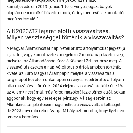
megtestesítő értékpapírok, amelyekből származó
kamatjövedelem 2019. június 1-től érvényes jogszabályok
alapján nem minősül jövedelemnek, és így mentesül a kamatadó
megfizetése alól."
A K2020/37 lejárat előtti visszaváltása.
Milyen veszteséggel történik a visszaváltás?
A Magyar Államkincstár napi vételi bruttó árfolyamokat jegyez (a
lejáratot, vagy kamatfizetést megelőző 2 munkanap kivételével),
melyeket az Államadósság Kezelő Központ Zrt. határoz meg. A
visszaváltás ezeken a napi vételi bruttó árfolyamokon történik,
kivétel az Euró Magyar Állampapír, melynél a visszaváltás a
tárgynapot követő munkanapon érvényes vételi bruttó árfolyam
alkalmazásával történik. 2024 elején a visszaváltás költsége 1%
az Államkincstárnál, más forgalmazóknál ez eltérhet ettől. Sokan
aggódnak, hogy egy esetleges pénzügyi válság esetén az
Államkincstár jelentősen megemelheti a visszaváltás költségét,
de 2023 novemberében Varga Mihály azt mondta, hogy ilyet nem
tervez a kormány.