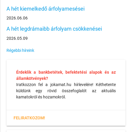
A hét kiemelkedő árfolyamesései
2026.06.06
A hét legdrámaibb árfolyam csökkenései
2026.05.09
Régebbi híreink
Érdeklik a bankbetétek, befektetési alapok és az
államkötvények?
Iratkozzon fel a jokamat.hu hírlevelére! Kéthetente
küldünk egy rövid összefoglalót az aktuális
kamatokról és hozamokról.
FELIRATKOZOM!