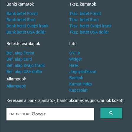
Banki kamatok
Tksz. kamatok
Bank betét Forint
Tksz. betét Forint
Bank betét Euró
Tksz. betét Euró
Bank betét Svájci frank
Tksz. betét Svájci frank
Bank betét USA dollár
Tksz. betét USA dollár
Befektetési alapok
Info
Bef. alap Forint
GY.I.K
Bef. alap Euró
Widget
Bef. alap Svájci frank
Hírek
Bef. alap USA dollár
Jognyilatkozat
Bankok
Állampapír
Kamat index
Állampapír
Kapcsolat
Keressen a banki ajánlatok, bankfiókcímek és giroszámok között
search