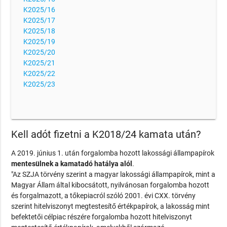
K2025/16
K2025/17
K2025/18
K2025/19
K2025/20
K2025/21
K2025/22
K2025/23
Kell adót fizetni a K2018/24 kamata után?
A 2019. június 1. után forgalomba hozott lakossági állampapírok
mentesülnek a kamatadó hatálya alól
.
"Az SZJA törvény szerint a magyar lakossági állampapírok, mint a
Magyar Állam által kibocsátott, nyilvánosan forgalomba hozott
és forgalmazott, a tőkepiacról szóló 2001. évi CXX. törvény
szerint hitelviszonyt megtestesítő értékpapírok, a lakosság mint
befektetői célpiac részére forgalomba hozott hitelviszonyt