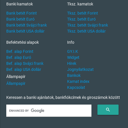
Banki kamatok
Tksz. kamatok
Bank betét Forint
Tksz. betét Forint
Bank betét Euró
Tksz. betét Euró
Bank betét Svájci frank
Tksz. betét Svájci frank
Bank betét USA dollár
Tksz. betét USA dollár
Befektetési alapok
Info
Bef. alap Forint
GY.I.K
Bef. alap Euró
Widget
Bef. alap Svájci frank
Hírek
Bef. alap USA dollár
Jognyilatkozat
Bankok
Állampapír
Kamat index
Állampapír
Kapcsolat
Keressen a banki ajánlatok, bankfiókcímek és giroszámok között
search