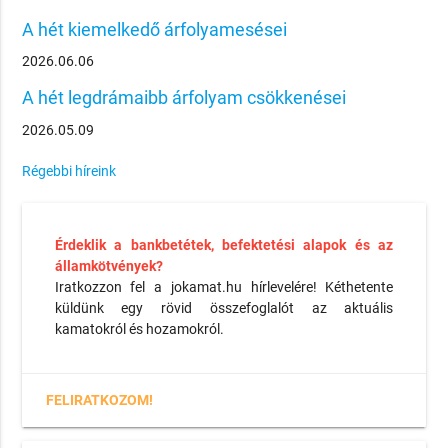
A hét kiemelkedő árfolyamesései
2026.06.06
A hét legdrámaibb árfolyam csökkenései
2026.05.09
Régebbi híreink
Érdeklik a bankbetétek, befektetési alapok és az
államkötvények?
Iratkozzon fel a jokamat.hu hírlevelére! Kéthetente
küldünk egy rövid összefoglalót az aktuális
kamatokról és hozamokról.
FELIRATKOZOM!