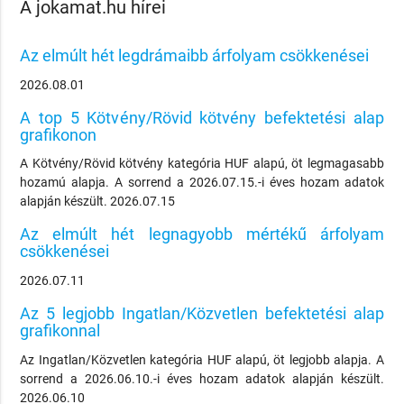
A jokamat.hu hírei
Az elmúlt hét legdrámaibb árfolyam csökkenései
2026.08.01
A top 5 Kötvény/Rövid kötvény befektetési alap
grafikonon
A Kötvény/Rövid kötvény kategória HUF alapú, öt legmagasabb
hozamú alapja. A sorrend a 2026.07.15.-i éves hozam adatok
alapján készült. 2026.07.15
Az elmúlt hét legnagyobb mértékű árfolyam
csökkenései
2026.07.11
Az 5 legjobb Ingatlan/Közvetlen befektetési alap
grafikonnal
Az Ingatlan/Közvetlen kategória HUF alapú, öt legjobb alapja. A
sorrend a 2026.06.10.-i éves hozam adatok alapján készült.
2026.06.10