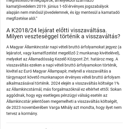
megtestesítő értékpapírok, amelyekből származó
kamatjövedelem 2019. június 1-től érvényes jogszabályok
alapján nem minősül jövedelemnek, és így mentesül a kamatadó
megfizetése alól."
A K2018/24 lejárat előtti visszaváltása.
Milyen veszteséggel történik a visszaváltás?
A Magyar Államkincstár napi vételi bruttó árfolyamokat jegyez (a
lejáratot, vagy kamatfizetést megelőző 2 munkanap kivételével),
melyeket az Államadósság Kezelő Központ Zrt. határoz meg. A
visszaváltás ezeken a napi vételi bruttó árfolyamokon történik,
kivétel az Euró Magyar Állampapír, melynél a visszaváltás a
tárgynapot követő munkanapon érvényes vételi bruttó árfolyam
alkalmazásával történik. 2024 elején a visszaváltás költsége 1%
az Államkincstárnál, más forgalmazóknál ez eltérhet ettől. Sokan
aggódnak, hogy egy esetleges pénzügyi válság esetén az
Államkincstár jelentősen megemelheti a visszaváltás költségét,
de 2023 novemberében Varga Mihály azt mondta, hogy ilyet nem
tervez a kormány.