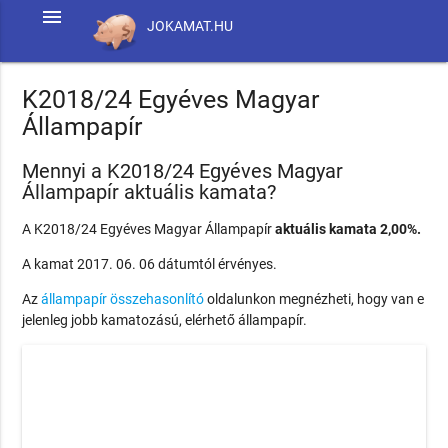
menu
JOKAMAT.HU
K2018/24 Egyéves Magyar
Állampapír
Mennyi a K2018/24 Egyéves Magyar
Állampapír aktuális kamata?
A K2018/24 Egyéves Magyar Állampapír
aktuális kamata 2,00%.
A kamat 2017. 06. 06 dátumtól érvényes.
Az
állampapír összehasonlító
oldalunkon megnézheti, hogy van e
jelenleg jobb kamatozású, elérhető állampapír.