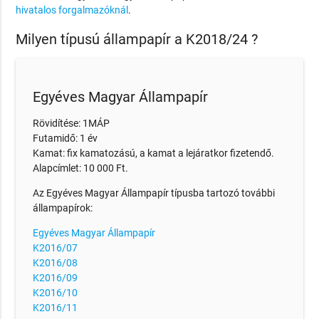
hivatalos forgalmazóknál
.
Milyen típusú állampapír a K2018/24 ?
Egyéves Magyar Állampapír
Rövidítése: 1MÁP
Futamidő: 1 év
Kamat: fix kamatozású, a kamat a lejáratkor fizetendő.
Alapcímlet: 10 000 Ft.
Az Egyéves Magyar Állampapír típusba tartozó további
állampapírok:
Egyéves Magyar Állampapír
K2016/07
K2016/08
K2016/09
K2016/10
K2016/11